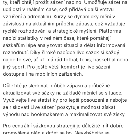
ty, kteří chtějí prožít sázení naplno. Umožňuje sázet na
události v reálném čase, což přidává další vrstvu
vzrušení a adrenalinu. Kurzy se dynamicky mění v
závislosti na aktuálním průběhu zápasu, což vyžaduje
rychlé rozhodování a strategické myšlení. Platforma
nabízí statistiky v reálném čase, které pomáhají
sázkařům lépe analyzovat situaci a dělat informovaná
rozhodnutí. Díky široké nabídce live sázek si každý
najde to své, ať už má rád fotbal, tenis, basketbal nebo
jiný sport. Pro ještě větší komfort je live sázení
dostupné i na mobilních zařízeních.
Důležité je sledovat průběh zápasu a průběžně
aktualizovat své sázky na základě měnící se situace.
Využívejte live statistiky pro lepší posouzení a nebojte
se riskovat! Live sázení poskytuje možnost získat
výhodu nad bookmakerem a maximalizovat své zisky.
Pro centrální sázkovou strategii je důležité mít dobře
promyšlený plán a držet se ho. Nevyhýbejte se