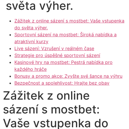
světa výher.
Zážitek z online sázení s mostbet: Vaše vstupenka
do světa výher.
Sportovní sázení na mostbet: Široká nabídka a
atraktivní kurzy
Live sázení: Vzrušení v reálném čase
Strategie pro úspěšné sportovní sázení
Kasinové hry na mostbet: Pestrá nabídka pro
každého hráče
Bonusy a promo akce: Zvyšte své šance na výhru
Bezpečnost a spolehlivost: Hrajte bez obav
Zážitek z online
sázení s mostbet:
Vaše vstupenka do