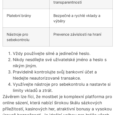
transparentnosti
Platební brány
Bezpečné a rychlé vklady a
výběry
Nástroje pro
Prevence závislosti na hraní
sebekontrolu
Vždy používejte silné a jedinečné heslo.
Nikdy nesdílejte své uživatelské jméno a heslo s
nikým jiným.
Pravidelně kontrolujte svůj bankovní účet a
hledejte neautorizované transakce.
Využívejte nástroje pro sebekontrolu a nastavte si
limity vkladů a ztrát.
Závěrem lze říci, že mostbet je komplexní platforma pro
online sázení, která nabízí širokou škálu sázkových
příležitostí, kasinových her, atraktivní bonusy a vysokou
úroveň bezpečnosti. Je ideální volbou pro hráče všech