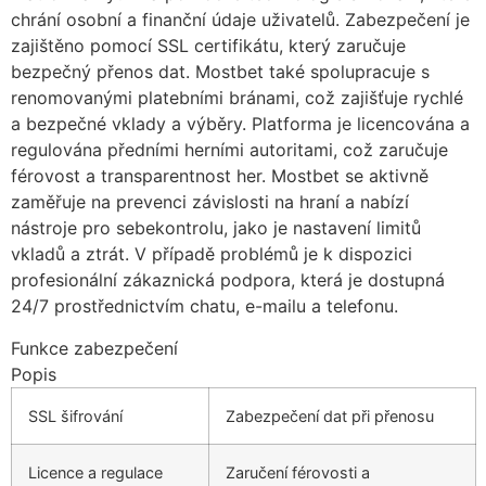
chrání osobní a finanční údaje uživatelů. Zabezpečení je
zajištěno pomocí SSL certifikátu, který zaručuje
bezpečný přenos dat. Mostbet také spolupracuje s
renomovanými platebními bránami, což zajišťuje rychlé
a bezpečné vklady a výběry. Platforma je licencována a
regulována předními herními autoritami, což zaručuje
férovost a transparentnost her. Mostbet se aktivně
zaměřuje na prevenci závislosti na hraní a nabízí
nástroje pro sebekontrolu, jako je nastavení limitů
vkladů a ztrát. V případě problémů je k dispozici
profesionální zákaznická podpora, která je dostupná
24/7 prostřednictvím chatu, e-mailu a telefonu.
Funkce zabezpečení
Popis
SSL šifrování
Zabezpečení dat při přenosu
Licence a regulace
Zaručení férovosti a