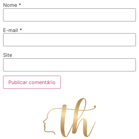
Nome
*
E-mail
*
Site