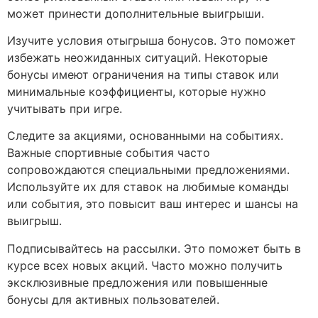
может принести дополнительные выигрыши.
Изучите условия отыгрыша бонусов. Это поможет
избежать неожиданных ситуаций. Некоторые
бонусы имеют ограничения на типы ставок или
минимальные коэффициенты, которые нужно
учитывать при игре.
Следите за акциями, основанными на событиях.
Важные спортивные события часто
сопровождаются специальными предложениями.
Используйте их для ставок на любимые команды
или события, это повысит ваш интерес и шансы на
выигрыш.
Подписывайтесь на рассылки. Это поможет быть в
курсе всех новых акций. Часто можно получить
эксклюзивные предложения или повышенные
бонусы для активных пользователей.