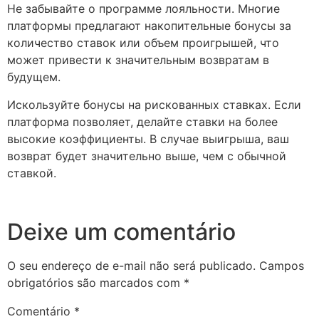
Не забывайте о программе лояльности. Многие
платформы предлагают накопительные бонусы за
количество ставок или объем проигрышей, что
может привести к значительным возвратам в
будущем.
Искользуйте бонусы на рискованных ставках. Если
платформа позволяет, делайте ставки на более
высокие коэффициенты. В случае выигрыша, ваш
возврат будет значительно выше, чем с обычной
ставкой.
Deixe um comentário
O seu endereço de e-mail não será publicado.
Campos
obrigatórios são marcados com
*
Comentário
*