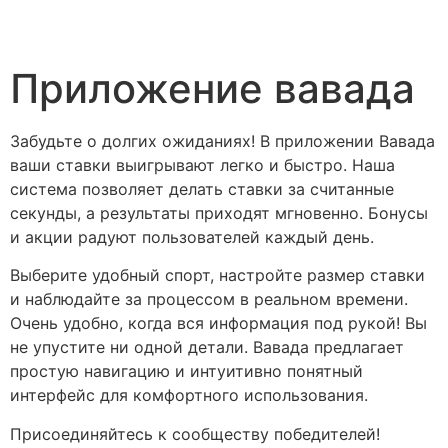
Приложение вавада
Забудьте о долгих ожиданиях! В приложении Вавадa
ваши ставки выигрывают легко и быстро. Наша
система позволяет делать ставки за считанные
секунды, а результаты приходят мгновенно. Бонусы
и акции радуют пользователей каждый день.
Выберите удобный спорт, настройте размер ставки
и наблюдайте за процессом в реальном времени.
Очень удобно, когда вся информация под рукой! Вы
не упустите ни одной детали. Вавадa предлагает
простую навигацию и интуитивно понятный
интерфейс для комфортного использования.
Присоединяйтесь к сообществу победителей!