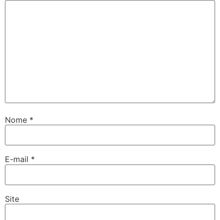
Nome
*
E-mail
*
Site