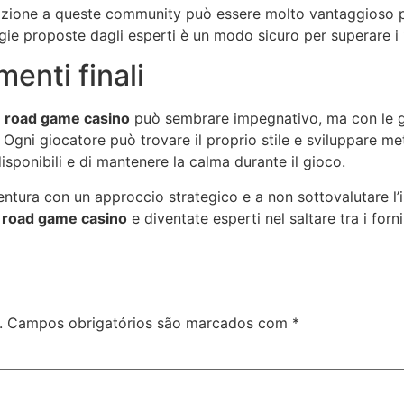
pazione a queste community può essere molto vantaggioso pe
gie proposte dagli esperti è un modo sicuro per superare i 1
enti finali
 road game casino
può sembrare impegnativo, ma con le gi
. Ogni giocatore può trovare il proprio stile e sviluppare met
 disponibili e di mantenere la calma durante il gioco.
vventura con un approccio strategico e a non sottovalutare 
 road game casino
e diventate esperti nel saltare tra i forni
.
Campos obrigatórios são marcados com
*