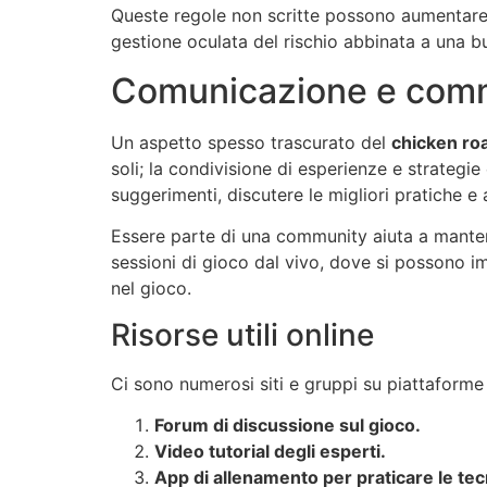
Queste regole non scritte possono aumentare n
gestione oculata del rischio abbinata a una bu
Comunicazione e com
Un aspetto spesso trascurato del
chicken ro
soli; la condivisione di esperienze e strateg
suggerimenti, discutere le migliori pratiche e 
Essere parte di una community aiuta a mantenere
sessioni di gioco dal vivo, dove si possono i
nel gioco.
Risorse utili online
Ci sono numerosi siti e gruppi su piattaforme 
Forum di discussione sul gioco.
Video tutorial degli esperti.
App di allenamento per praticare le tec