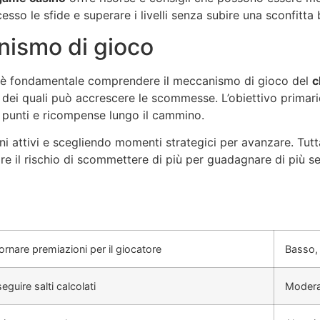
o le sfide e superare i livelli senza subire una sconfitta 
nismo di gioco
e, è fondamentale comprendere il meccanismo di gioco del
c
 dei quali può accrescere le scommesse. L’obiettivo primar
o punti e ricompense lungo il cammino.
rni attivi e scegliendo momenti strategici per avanzare. Tutt
iare il rischio di scommettere di più per guadagnare di più 
fornare premiazioni per il giocatore
Basso,
eguire salti calcolati
Moderat