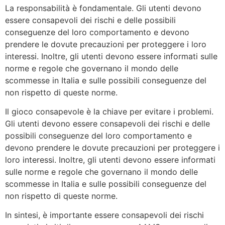
La responsabilità è fondamentale. Gli utenti devono
essere consapevoli dei rischi e delle possibili
conseguenze del loro comportamento e devono
prendere le dovute precauzioni per proteggere i loro
interessi. Inoltre, gli utenti devono essere informati sulle
norme e regole che governano il mondo delle
scommesse in Italia e sulle possibili conseguenze del
non rispetto di queste norme.
Il gioco consapevole è la chiave per evitare i problemi.
Gli utenti devono essere consapevoli dei rischi e delle
possibili conseguenze del loro comportamento e
devono prendere le dovute precauzioni per proteggere i
loro interessi. Inoltre, gli utenti devono essere informati
sulle norme e regole che governano il mondo delle
scommesse in Italia e sulle possibili conseguenze del
non rispetto di queste norme.
In sintesi, è importante essere consapevoli dei rischi