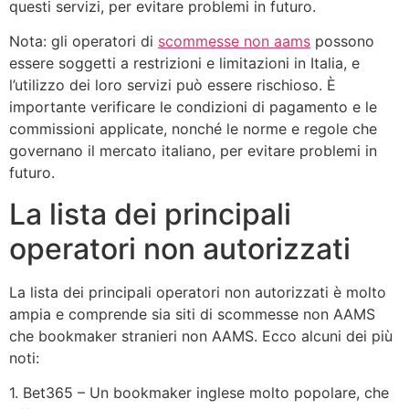
questi servizi, per evitare problemi in futuro.
Nota: gli operatori di
scommesse non aams
possono
essere soggetti a restrizioni e limitazioni in Italia, e
l’utilizzo dei loro servizi può essere rischioso. È
importante verificare le condizioni di pagamento e le
commissioni applicate, nonché le norme e regole che
governano il mercato italiano, per evitare problemi in
futuro.
La lista dei principali
operatori non autorizzati
La lista dei principali operatori non autorizzati è molto
ampia e comprende sia siti di scommesse non AAMS
che bookmaker stranieri non AAMS. Ecco alcuni dei più
noti:
1. Bet365 – Un bookmaker inglese molto popolare, che