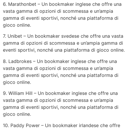
6. Marathonbet – Un bookmaker inglese che offre una
vasta gamma di opzioni di scommessa e un’ampia
gamma di eventi sportivi, nonché una piattaforma di
gioco online.
7. Unibet – Un bookmaker svedese che offre una vasta
gamma di opzioni di scommessa e un’ampia gamma di
eventi sportivi, nonché una piattaforma di gioco online.
8. Ladbrokes – Un bookmaker inglese che offre una
vasta gamma di opzioni di scommessa e un’ampia
gamma di eventi sportivi, nonché una piattaforma di
gioco online.
9. William Hill – Un bookmaker inglese che offre una
vasta gamma di opzioni di scommessa e un’ampia
gamma di eventi sportivi, nonché una piattaforma di
gioco online.
10. Paddy Power – Un bookmaker irlandese che offre