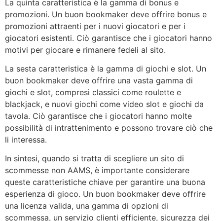
La quinta caratteristica è la gamma di bonus e
promozioni. Un buon bookmaker deve offrire bonus e
promozioni attraenti per i nuovi giocatori e per i
giocatori esistenti. Ciò garantisce che i giocatori hanno
motivi per giocare e rimanere fedeli al sito.
La sesta caratteristica è la gamma di giochi e slot. Un
buon bookmaker deve offrire una vasta gamma di
giochi e slot, compresi classici come roulette e
blackjack, e nuovi giochi come video slot e giochi da
tavola. Ciò garantisce che i giocatori hanno molte
possibilità di intrattenimento e possono trovare ciò che
li interessa.
In sintesi, quando si tratta di scegliere un sito di
scommesse non AAMS, è importante considerare
queste caratteristiche chiave per garantire una buona
esperienza di gioco. Un buon bookmaker deve offrire
una licenza valida, una gamma di opzioni di
scommessa, un servizio clienti efficiente, sicurezza dei