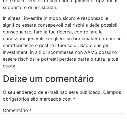
bookmaker che offra una buona gamma di opzioni di
supporto e di assistenza.
In sintesi, investire in modo sicuro e responsabile
significa essere consapevoli dei rischi e delle possibili
conseguenze, fare la tua ricerca, controllare le
condizioni generali, scegliere un bookmaker con buone
caratteristiche e gestire i tuoi soldi. Sappi che gli
investimenti in siti di scommesse non AAMS possono
essere rischiosi e potresti perdere parte o tutta la tua
quota.
Deixe um comentário
O seu endereço de e-mail não será publicado.
Campos
obrigatórios são marcados com
*
Comentário
*