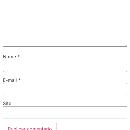
Nome
*
E-mail
*
Site