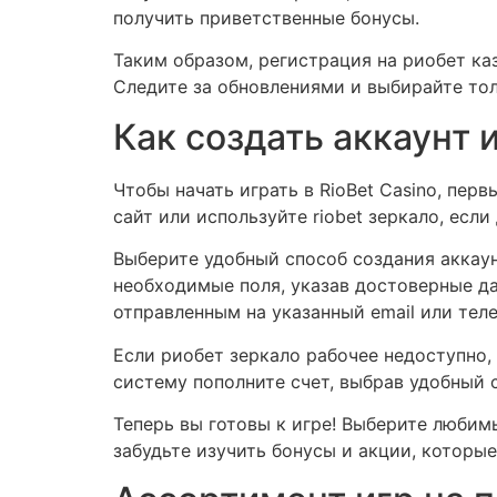
получить приветственные бонусы.
Таким образом, регистрация на риобет ка
Следите за обновлениями и выбирайте тол
Как создать аккаунт и
Чтобы начать играть в RioBet Casino, пе
сайт или используйте riobet зеркало, есл
Выберите удобный способ создания аккаун
необходимые поля, указав достоверные да
отправленным на указанный email или тел
Если риобет зеркало рабочее недоступно, 
систему пополните счет, выбрав удобный с
Теперь вы готовы к игре! Выберите любим
забудьте изучить бонусы и акции, которые 