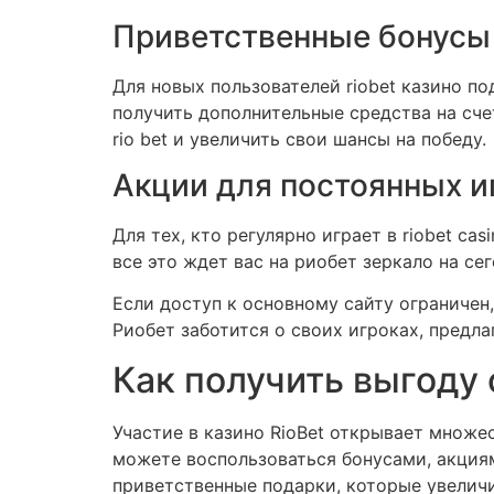
Приветственные бонусы
Для новых пользователей riobet казино п
получить дополнительные средства на сче
rio bet и увеличить свои шансы на победу.
Акции для постоянных и
Для тех, кто регулярно играет в riobet c
все это ждет вас на риобет зеркало на се
Если доступ к основному сайту ограничен,
Риобет заботится о своих игроках, предл
Как получить выгоду 
Участие в казино RioBet открывает множе
можете воспользоваться бонусами, акциям
приветственные подарки, которые увелич