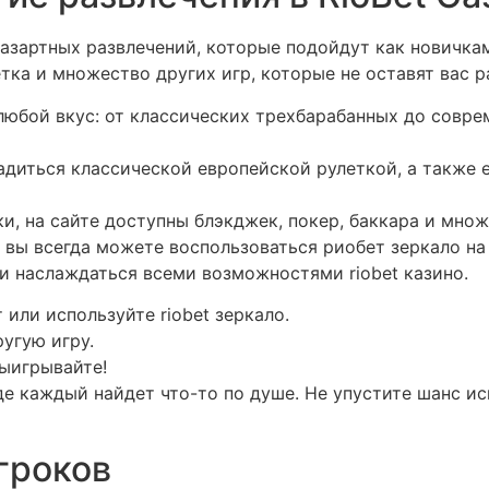
 азартных развлечений, которые подойдут как новичка
етка и множество других игр, которые не оставят вас 
а любой вкус: от классических трехбарабанных до совр
ладиться классической европейской рулеткой, а такж
и, на сайте доступны блэкджек, покер, баккара и множ
 вы всегда можете воспользоваться риобет зеркало на
и наслаждаться всеми возможностями riobet казино.
или используйте riobet зеркало.
угую игру.
ыигрывайте!
где каждый найдет что-то по душе. Не упустите шанс и
гроков