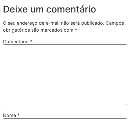
Deixe um comentário
O seu endereço de e-mail não será publicado.
Campos
obrigatórios são marcados com
*
Comentário
*
Nome
*