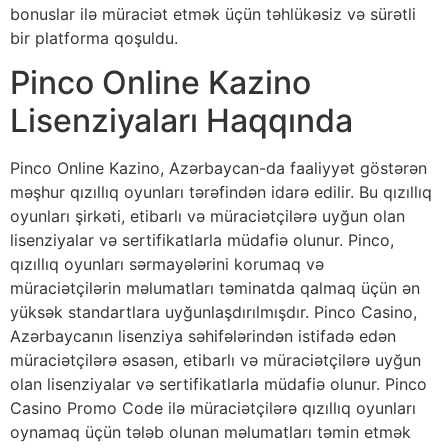
bonuslar ilə müraciət etmək üçün təhlükəsiz və sürətli
bir platforma qoşuldu.
Pinco Online Kazino
Lisenziyaları Haqqında
Pinco Online Kazino, Azərbaycan-da faaliyyət göstərən
məşhur qızıllıq oyunları tərəfindən idarə edilir. Bu qızıllıq
oyunları şirkəti, etibarlı və müraciətçilərə uyğun olan
lisenziyalar və sertifikatlarla müdafiə olunur. Pinco,
qızıllıq oyunları sərmayələrini korumaq və
müraciətçilərin məlumatları təminatda qalmaq üçün ən
yüksək standartlara uyğunlaşdırılmışdır. Pinco Casino,
Azərbaycanın lisenziya səhifələrindən istifadə edən
müraciətçilərə əsasən, etibarlı və müraciətçilərə uyğun
olan lisenziyalar və sertifikatlarla müdafiə olunur. Pinco
Casino Promo Code ilə müraciətçilərə qızıllıq oyunları
oynamaq üçün tələb olunan məlumatları təmin etmək