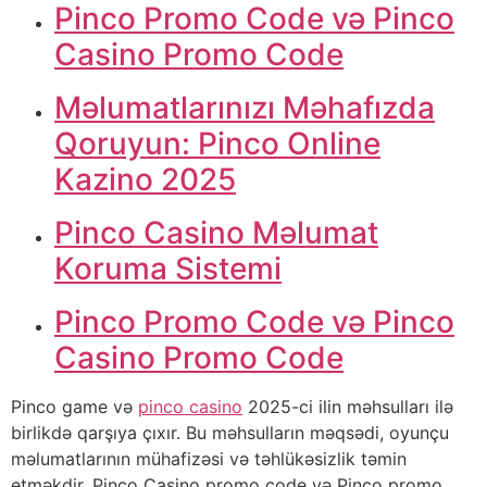
Pinco Promo Code və Pinco
Casino Promo Code
Məlumatlarınızı Məhafızda
Qoruyun: Pinco Online
Kazino 2025
Pinco Casino Məlumat
Koruma Sistemi
Pinco Promo Code və Pinco
Casino Promo Code
Pinco game və
pinco casino
2025-ci ilin məhsulları ilə
birlikdə qarşıya çıxır. Bu məhsulların məqsədi, oyunçu
məlumatlarının mühafizəsi və təhlükəsizlik təmin
etməkdir. Pinco Casino promo code və Pinco promo