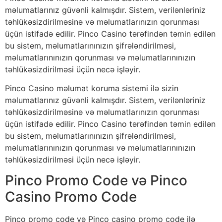
məlumatlarınız güvənli kalmışdır. Sistem, verilənləriniz
təhlükəsizdirilməsinə və məlumatlarınızın qorunması
üçün istifadə edilir. Pinco Casino tərəfindən təmin edilən
bu sistem, məlumatlarınınızın şifrələndirilməsi,
məlumatlarınınızın qorunması və məlumatlarınınızın
təhlükəsizdirilməsi üçün necə işləyir.
Pinco Casino məlumat koruma sistemi ilə sizin
məlumatlarınız güvənli kalmışdır. Sistem, verilənləriniz
təhlükəsizdirilməsinə və məlumatlarınızın qorunması
üçün istifadə edilir. Pinco Casino tərəfindən təmin edilən
bu sistem, məlumatlarınınızın şifrələndirilməsi,
məlumatlarınınızın qorunması və məlumatlarınınızın
təhlükəsizdirilməsi üçün necə işləyir.
Pinco Promo Code və Pinco
Casino Promo Code
Pinco promo code və Pinco casino promo code ilə