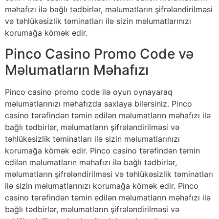
məhafızı ilə bağlı tədbirlər, məlumatların şifrələndirilməsi
və təhlükəsizlik təminatları ilə sizin məlumatlarınızı
korumağa kömək edir.
Pinco Casino Promo Code və
Məlumatların Məhafızı
Pinco casino promo code ilə oyun oynayaraq
məlumatlarınızı məhafızda saxlaya bilərsiniz. Pinco
casino tərəfindən təmin edilən məlumatların məhafızı ilə
bağlı tədbirlər, məlumatların şifrələndirilməsi və
təhlükəsizlik təminatları ilə sizin məlumatlarınızı
korumağa kömək edir. Pinco casino tərəfindən təmin
edilən məlumatların məhafızı ilə bağlı tədbirlər,
məlumatların şifrələndirilməsi və təhlükəsizlik təminatları
ilə sizin məlumatlarınızı korumağa kömək edir. Pinco
casino tərəfindən təmin edilən məlumatların məhafızı ilə
bağlı tədbirlər, məlumatların şifrələndirilməsi və