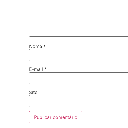
Nome
*
E-mail
*
Site