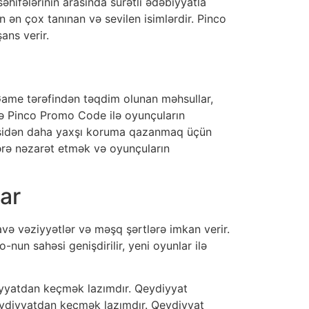
ifələrinin arasında sürətli ədəbiyyatla
n ən çox tanınan və sevilen isimlərdir. Pinco
ans verir.
 Game tərəfindən təqdim olunan məhsullar,
və Pinco Promo Code ilə oyunçuların
yyəsidən daha yaxşı koruma qazanmaq üçün
lərə nəzarət etmək və oyunçuların
ar
və vəziyyətlər və məşq şərtlərə imkan verir.
-nun sahəsi genişdirilir, yeni oyunlar ilə
iyyatdan keçmək lazımdır. Qeydiyyat
eydiyyatdan keçmək lazımdır. Qeydiyyat