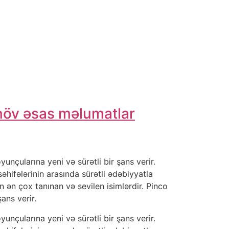
növ əsas məlumatlar
nçularına yeni və sürətli bir şans verir.
ifələrinin arasında sürətli ədəbiyyatla
n ən çox tanınan və sevilen isimlərdir. Pinco
ans verir.
nçularına yeni və sürətli bir şans verir.