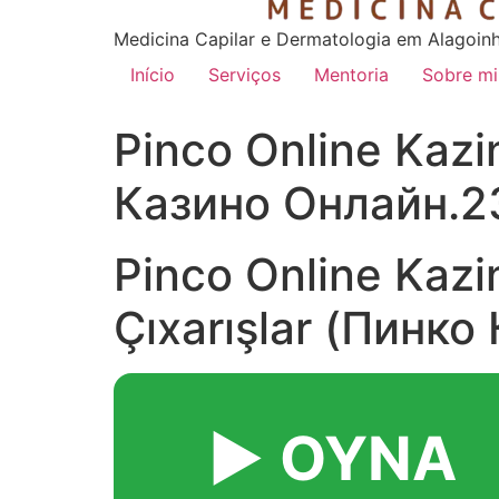
Medicina Capilar e Dermatologia em Alagoin
Início
Serviços
Mentoria
Sobre m
Pinco Online Kazin
Казино Онлайн.2
Pinco Online Kazi
Çıxarışlar (Пинко
▶️ OYNA