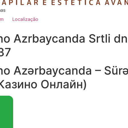
has
im
Localização
o Azrbaycanda Srtli dni
37
no Azərbaycanda – Sürət
 Казино Онлайн)