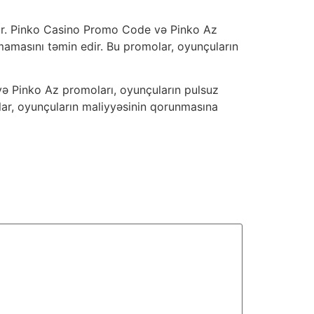
lur. Pinko Casino Promo Code və Pinko Az
mamasını təmin edir. Bu promolar, oyunçuların
və Pinko Az promoları, oyunçuların pulsuz
lar, oyunçuların maliyyəsinin qorunmasına