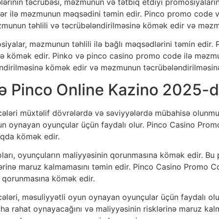
ərinin təcrübəsi, məzmunun və tətbiq etdiyi promosiyaların t
yyələr ilə məzmunun məqsədini təmin edir. Pinco promo cod
zmunun təhlili və təcrübələndirilməsinə kömək edir və məzmun
yalar, məzmunun təhlili ilə bağlı məqsədlərini təmin edir. 
 kömək edir. Pinko və pinco casino promo code ilə məzmunu
dirilməsinə kömək edir və məzmunun təcrübələndirilməsinə m
və Pinco Online Kazino 2025-d
ləri müxtəlif dövrələrdə və səviyyələrdə mübahisə olunmuşd
yun oynayan oyunçular üçün faydalı olur. Pinco Casino Pro
maqda kömək edir.
rı, oyunçuların maliyyəsinin qorunmasına kömək edir. Bu p
lərinə maruz kalmamasını təmin edir. Pinco Casino Promo Co
in qorunmasına kömək edir.
ələri, məsuliyyətli oyun oynayan oyunçular üçün faydalı o
ha rahat oynayacağını və maliyyəsinin risklərinə maruz kal