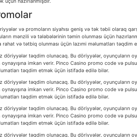
k üçün hazırlanmışdır.
romolar
riyyələr və promoların siyahısı geniş və tək təbii olaraq q
ların mənzili və tələbələrinin təmin olunması üçün hazırla
 rahat və tətbiq olunması üçün lazımi məlumatları təqdim et
 döriyyələr təqdim olunacaq. Bu döriyyələr, oyunçuların o
oynayışına imkan verir. Pinco Casino promo code və pulsuz
umatları təqdim etmək üçün istifadə edilə bilər.
 döriyyələr təqdim olunacaq. Bu döriyyələr, oyunçuların o
oynayışına imkan verir. Pinco Casino promo code və pulsuz
umatları təqdim etmək üçün istifadə edilə bilər.
 döriyyələr təqdim olunacaq. Bu döriyyələr, oyunçuların o
oynayışına imkan verir. Pinco Casino promo code və pulsuz
umatları təqdim etmək üçün istifadə edilə bilər.
 döriyyələr təqdim olunacaq. Bu döriyyələr, oyunçuların o