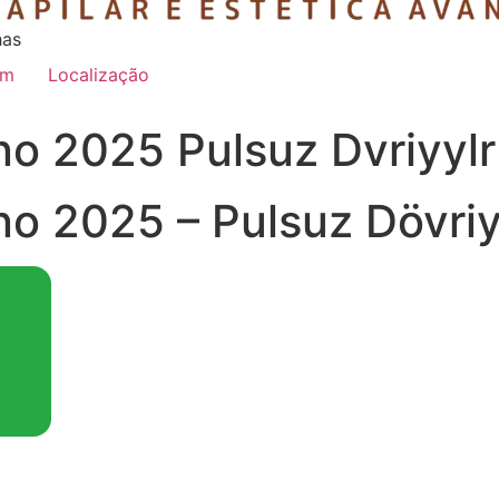
has
im
Localização
no 2025 Pulsuz Dvriyyl
no 2025 – Pulsuz Dövriy