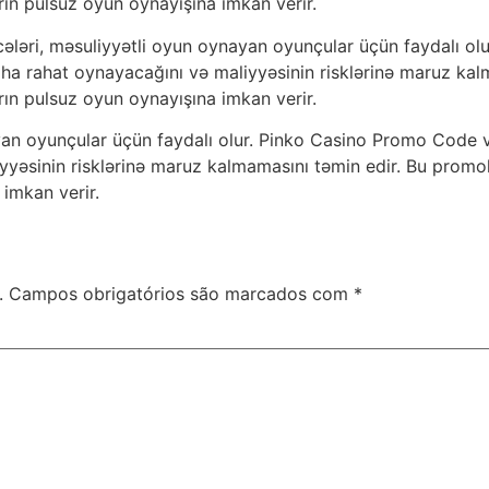
ın pulsuz oyun oynayışına imkan verir.
ələri, məsuliyyətli oyun oynayan oyunçular üçün faydalı o
ha rahat oynayacağını və maliyyəsinin risklərinə maruz kal
ın pulsuz oyun oynayışına imkan verir.
ayan oyunçular üçün faydalı olur. Pinko Casino Promo Code 
yyəsinin risklərinə maruz kalmamasını təmin edir. Bu promo
imkan verir.
.
Campos obrigatórios são marcados com
*