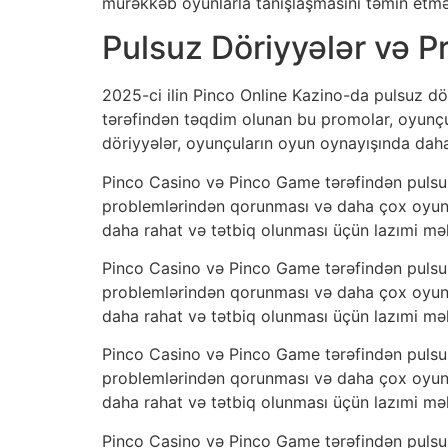
mürəkkəb oyunlarla tanışlaşmasını təmin etmə
Pulsuz Döriyyələr və P
2025-ci ilin Pinco Online Kazino-da pulsuz dö
tərəfindən təqdim olunan bu promolar, oyunçu
döriyyələr, oyunçuların oyun oynayışında daha
Pinco Casino və Pinco Game tərəfindən pulsuz
problemlərindən qorunması və daha çox oyun 
daha rahat və tətbiq olunması üçün lazımi məl
Pinco Casino və Pinco Game tərəfindən pulsuz
problemlərindən qorunması və daha çox oyun 
daha rahat və tətbiq olunması üçün lazımi məl
Pinco Casino və Pinco Game tərəfindən pulsuz
problemlərindən qorunması və daha çox oyun 
daha rahat və tətbiq olunması üçün lazımi məl
Pinco Casino və Pinco Game tərəfindən pulsuz