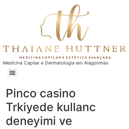
Medicina Capilar e Dermatologia em Alagoinhas
Pinco casino
Trkiyede kullanc
deneyimi ve