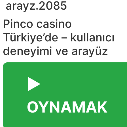
arayz.2085
Pinco casino
Türkiye’de – kullanıcı
deneyimi ve arayüz
▶️
OYNAMAK