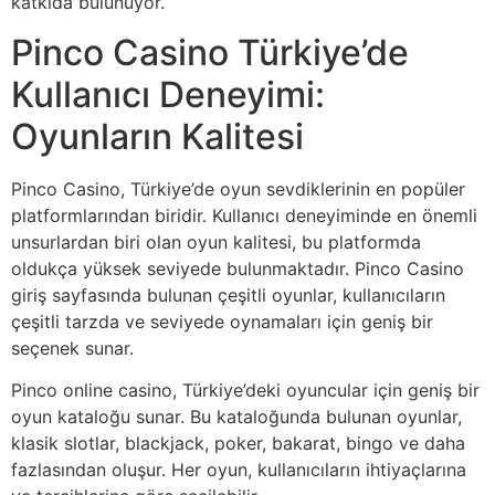
katkıda bulunuyor.
Pinco Casino Türkiye’de
Kullanıcı Deneyimi:
Oyunların Kalitesi
Pinco Casino, Türkiye’de oyun sevdiklerinin en popüler
platformlarından biridir. Kullanıcı deneyiminde en önemli
unsurlardan biri olan oyun kalitesi, bu platformda
oldukça yüksek seviyede bulunmaktadır. Pinco Casino
giriş sayfasında bulunan çeşitli oyunlar, kullanıcıların
çeşitli tarzda ve seviyede oynamaları için geniş bir
seçenek sunar.
Pinco online casino, Türkiye’deki oyuncular için geniş bir
oyun kataloğu sunar. Bu kataloğunda bulunan oyunlar,
klasik slotlar, blackjack, poker, bakarat, bingo ve daha
fazlasından oluşur. Her oyun, kullanıcıların ihtiyaçlarına