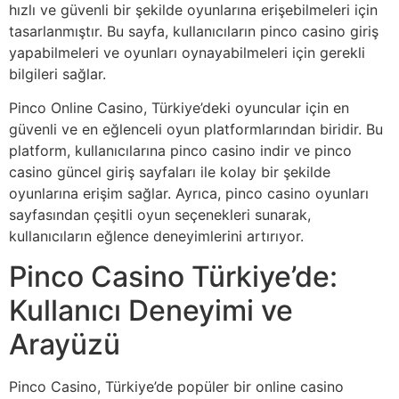
hızlı ve güvenli bir şekilde oyunlarına erişebilmeleri için
tasarlanmıştır. Bu sayfa, kullanıcıların pinco casino giriş
yapabilmeleri ve oyunları oynayabilmeleri için gerekli
bilgileri sağlar.
Pinco Online Casino, Türkiye’deki oyuncular için en
güvenli ve en eğlenceli oyun platformlarından biridir. Bu
platform, kullanıcılarına pinco casino indir ve pinco
casino güncel giriş sayfaları ile kolay bir şekilde
oyunlarına erişim sağlar. Ayrıca, pinco casino oyunları
sayfasından çeşitli oyun seçenekleri sunarak,
kullanıcıların eğlence deneyimlerini artırıyor.
Pinco Casino Türkiye’de:
Kullanıcı Deneyimi ve
Arayüzü
Pinco Casino, Türkiye’de popüler bir online casino