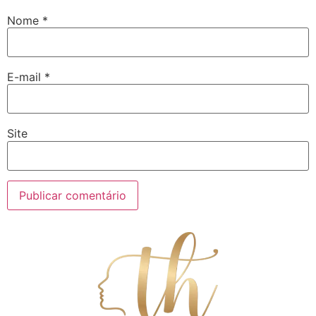
Nome
*
E-mail
*
Site