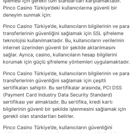
işlemesi için gerekli tüm standartları karşılamaktadır.
Pinco Casino Türkiye’deki kullanıcılarına güvenli bir
deneyim sunmak için:
Pinco Casino Türkiye’de, kullanıcıların bilgilerinin ve para
transferlerinin güvenliğini sağlamak için SSL şifreleme
teknolojisi kullanılmaktadır. Bu, kullanıcıların verilerinin
internet üzerinden güvenli bir şekilde aktarılmasını
sağlar. Ayrıca, casino, kullanıcıların hesap bilgilerini
korumak için güçlü şifreleme yöntemleri uygulamaktadır.
Pinco Casino Türkiye’de, kullanıcıların bilgilerinin ve para
transferlerinin güvenliğini sağlamak için çeşitli
sertifikaları sahiptir. Bu sertifikalar arasında, PCI DSS
(Payment Card Industry Data Security Standard)
sertifikası yer almaktadır. Bu sertifika, kredi kartı
bilgilerinin güvenli bir şekilde işlenmesini sağlamak için
gerekli olan standartları belirler.
Pinco Casino Türkiye’de, kullanıcıların güvenliğini