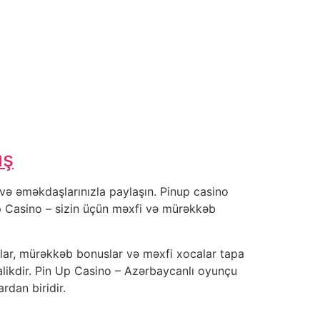
ış
və əməkdaşlarınızla paylaşın. Pinup casino
Up Casino – sizin üçün məxfi və mürəkkəb
nlar, mürəkkəb bonuslar və məxfi xocalar tapa
alikdir. Pin Up Casino – Azərbaycanlı oyunçu
dan biridir.