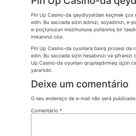
Pin Up Casino-da qeyd
Pin Up Casino-da qeydiyyatdan keçmək çox ra
edin. Bu səccədə sizin adınızı, soyadınızı, e-
e-poçtunuzun məzmununa yollanmış bir təsdiq
imkanınız olur.
Pin Up Casino-da oyunlara baxış prosesi da r
edin. Bu səccədə sizin hesabınızı və şifrənizi 
Up Casino-da oyunları qruplaşdırmaq üçün cins
yararlıdır.
Deixe um comentário
O seu endereço de e-mail não será publicado
Comentário
*