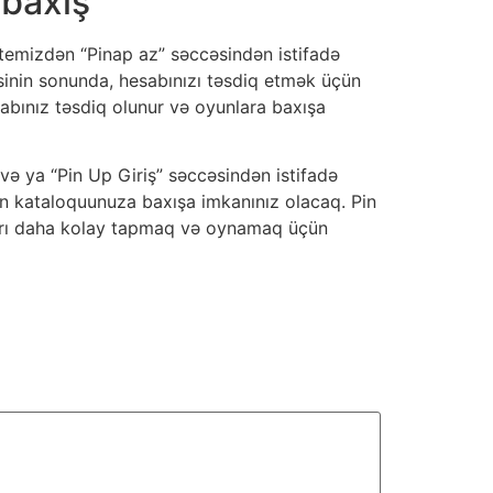
 baxış
temizdən “Pinap az” səccəsindən istifadə
sesinin sonunda, hesabınızı təsdiq etmək üçün
bınız təsdiq olunur və oyunlara baxışa
ə ya “Pin Up Giriş” səccəsindən istifadə
oyun kataloquunuza baxışa imkanınız olacaq. Pin
unları daha kolay tapmaq və oynamaq üçün