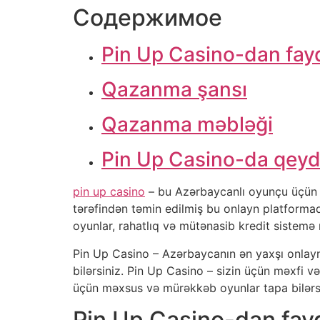
Содержимое
Pin Up Casino-dan fayda
Qazanma şansı
Qazanma məbləği
Pin Up Casino-da qeyd
pin up casino
– bu Azərbaycanlı oyunçu üçün m
tərəfindən təmin edilmiş bu onlayn platformad
oyunlar, rahatlıq və mütənasib kredit sistemə 
Pin Up Casino – Azərbaycanın ən yaxşı onlayn
bilərsiniz. Pin Up Casino – sizin üçün məxfi 
üçün məxsus və mürəkkəb oyunlar tapa bilərsi
Pin Up Casino-dan fayda