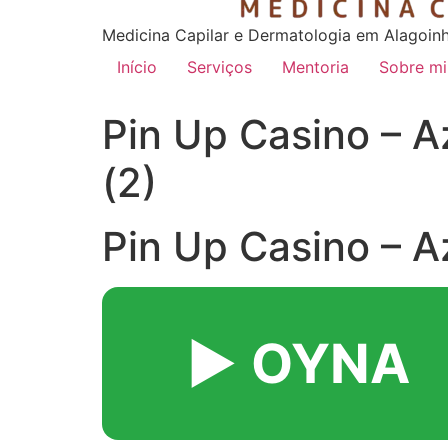
Medicina Capilar e Dermatologia em Alagoin
Início
Serviços
Mentoria
Sobre m
Pin Up Casino – 
(2)
Pin Up Casino – 
▶️ OYNA