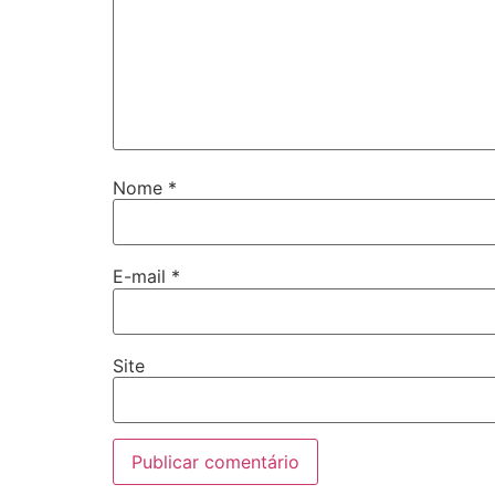
Nome
*
E-mail
*
Site