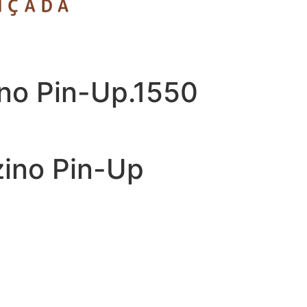
ino Pin-Up.1550
zino Pin-Up