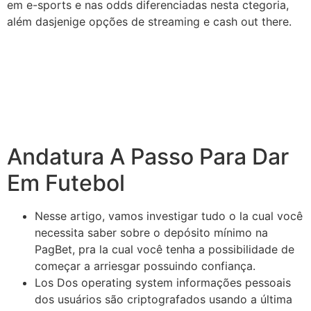
em e-sports e nas odds diferenciadas nesta ctegoria,
além dasjenige opções de streaming e cash out there.
Andatura A Passo Para Dar
Em Futebol
Nesse artigo, vamos investigar tudo o la cual você
necessita saber sobre o depósito mínimo na
PagBet, pra la cual você tenha a possibilidade de
começar a arriesgar possuindo confiança.
Los Dos operating system informações pessoais
dos usuários são criptografados usando a última