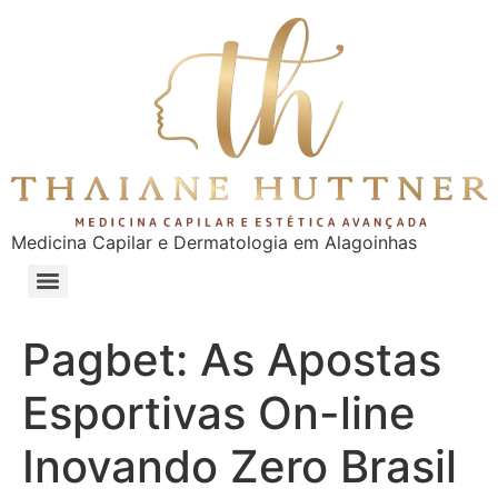
Medicina Capilar e Dermatologia em Alagoinhas
Pagbet: As Apostas
Esportivas On-line
Inovando Zero Brasil