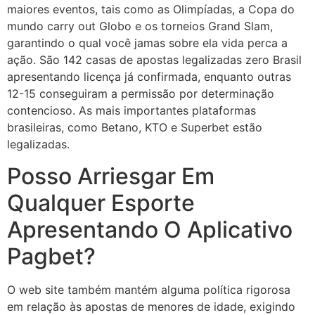
maiores eventos, tais como as Olimpíadas, a Copa do
mundo carry out Globo e os torneios Grand Slam,
garantindo o qual você jamas sobre ela vida perca a
ação. São 142 casas de apostas legalizadas zero Brasil
apresentando licença já confirmada, enquanto outras
12-15 conseguiram a permissão por determinação
contencioso. As mais importantes plataformas
brasileiras, como Betano, KTO e Superbet estão
legalizadas.
Posso Arriesgar Em
Qualquer Esporte
Apresentando O Aplicativo
Pagbet?
O web site também mantém alguma política rigorosa
em relação às apostas de menores de idade, exigindo