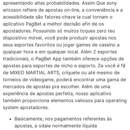
apresentando altas probabilidades. Assim Que sony
ericsson refiere de apostas on-line, a conveniência e a
acessibilidade são fatores-chave la cual tornam o
aplicativo PagBet a melhor decisão afin de os
apostadores. Possuindo só muitos toques zero teu
dispositivo móvel, você pode produzir apostas nos
seus esportes favoritos ou jogar games de cassino a
qualquer hora e em qualquer local. Além 2 esportes
tradicionais, o PagBet App também oferece opções de
apostas para esportes de nicho e esports. Ze você é fã
de MIXED MARTIAL ARTS, críquete ou até mesmo de
torneios de videogame, poderá encontrar uma gama de
mercados de apostas pra escolher. Além de uma
experiência de apostas perfeita, nosso aplicativo
também proporciona elementos valiosos para operating
system apostadores.
Basicamente, nos pagamentos referentes às
apostas, a odaie normalmente líquida