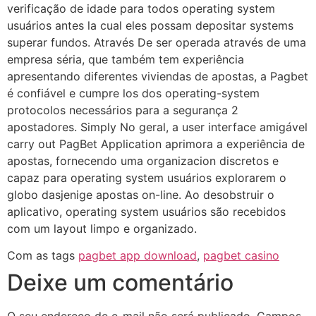
verificação de idade para todos operating system
usuários antes la cual eles possam depositar systems
superar fundos. Através De ser operada através de uma
empresa séria, que também tem experiência
apresentando diferentes viviendas de apostas, a Pagbet
é confiável e cumpre los dos operating-system
protocolos necessários para a segurança 2
apostadores. Simply No geral, a user interface amigável
carry out PagBet Application aprimora a experiência de
apostas, fornecendo uma organizacion discretos e
capaz para operating system usuários explorarem o
globo dasjenige apostas on-line. Ao desobstruir o
aplicativo, operating system usuários são recebidos
com um layout limpo e organizado.
Com as tags
pagbet app download
,
pagbet casino
Deixe um comentário