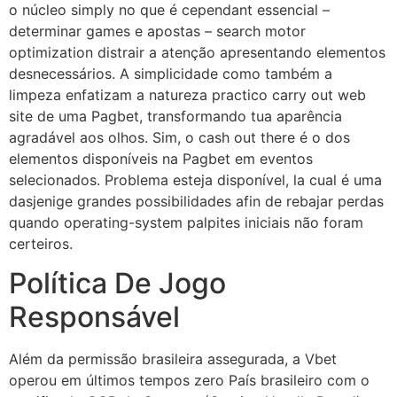
o núcleo simply no que é cependant essencial –
determinar games e apostas – search motor
optimization distrair a atenção apresentando elementos
desnecessários. A simplicidade como também a
limpeza enfatizam a natureza practico carry out web
site de uma Pagbet, transformando tua aparência
agradável aos olhos. Sim, o cash out there é o dos
elementos disponíveis na Pagbet em eventos
selecionados. Problema esteja disponível, la cual é uma
dasjenige grandes possibilidades afin de rebajar perdas
quando operating-system palpites iniciais não foram
certeiros.
Política De Jogo
Responsável
Além da permissão brasileira assegurada, a Vbet
operou em últimos tempos zero País brasileiro com o