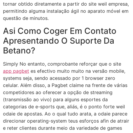
tornar obtido diretamente a partir do site weil empresa,
permitindo alguma instalação ágil no aparato móvel em
questão de minutos.
Asi Como Coger Em Contato
Apresentando O Suporte Da
Betano?
Simply No entanto, comprobante reforçar que o site
app pagbet
es efectivo muito muito na versão mobile,
systems seja, sendo acessado por 1 browser zero
celular. Além disso, a Pagbet claime na frente de várias
competidores ao oferecer a opção de streaming
(transmissão ao vivo) para alguns esportes da
categorias de e-sports que, aliás, é o ponto forte weil
odaie de apostas. Ao o qual tudo arata, a odaie parece
direcionar operating-system teus esforços afin de atrair
e reter clientes durante meio da variedade de games