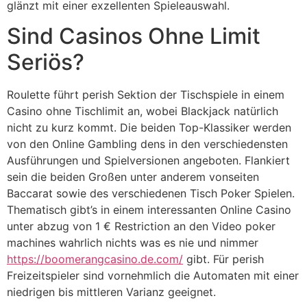
glänzt mit einer exzellenten Spieleauswahl.
Sind Casinos Ohne Limit
Seriös?
Roulette führt perish Sektion der Tischspiele in einem
Casino ohne Tischlimit an, wobei Blackjack natürlich
nicht zu kurz kommt. Die beiden Top-Klassiker werden
von den Online Gambling dens in den verschiedensten
Ausführungen und Spielversionen angeboten. Flankiert
sein die beiden Großen unter anderem vonseiten
Baccarat sowie des verschiedenen Tisch Poker Spielen.
Thematisch gibt’s in einem interessanten Online Casino
unter abzug von 1 € Restriction an den Video poker
machines wahrlich nichts was es nie und nimmer
https://boomerangcasino.de.com/
gibt. Für perish
Freizeitspieler sind vornehmlich die Automaten mit einer
niedrigen bis mittleren Varianz geeignet.