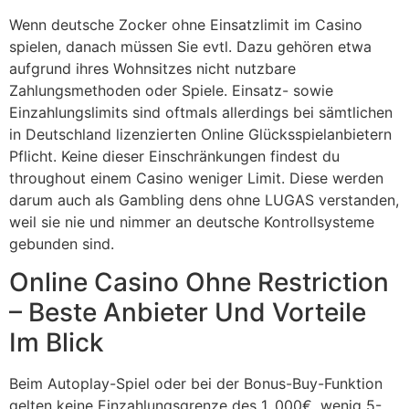
Wenn deutsche Zocker ohne Einsatzlimit im Casino
spielen, danach müssen Sie evtl. Dazu gehören etwa
aufgrund ihres Wohnsitzes nicht nutzbare
Zahlungsmethoden oder Spiele. Einsatz- sowie
Einzahlungslimits sind oftmals allerdings bei sämtlichen
in Deutschland lizenzierten Online Glücksspielanbietern
Pflicht. Keine dieser Einschränkungen findest du
throughout einem Casino weniger Limit. Diese werden
darum auch als Gambling dens ohne LUGAS verstanden,
weil sie nie und nimmer an deutsche Kontrollsysteme
gebunden sind.
Online Casino Ohne Restriction
– Beste Anbieter Und Vorteile
Im Blick
Beim Autoplay-Spiel oder bei der Bonus-Buy-Funktion
gelten keine Einzahlungsgrenze des 1. 000€, wenig 5-