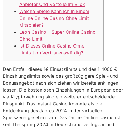
Anbieter Und Vorteile Im Blick
Welche Spiele Kann Ich In Einem
Online Online Casino Ohne Limit
Mitspielen?
Leon Casino – Super Online Casino
Ohne Limit
Ist Dieses Online Casino Ohne
Limitation Vertrauenswürdig?
Den Entfall dieses 1€ Einsatzlimits und des 1. 1000 €
Einzahlungslimits sowie das großzügigere Spiel- und
Bonusangebot nach sich ziehen wir bereits anklingen
lassen. Die kostenlosen Einzahlungen in European oder
via Kryptowährung sind ein weiterer entscheidender
Pluspunkt. Das Instant Casino koennte als die
Entdeckung des Jahres 2024 in der virtuellen
Spielszene gesehen sein. Das Online On line casino ist
seit The spring 2024 in Deutschland verfügbar und