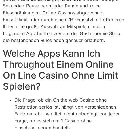
Sekunden-Pause nach jeder Runde und keine
Einschränkungen. Online-Casinos abgerechnet
Einsatzlimit oder durch einem 1€-Einsatzlimit offerieren
Ihnen eine große Auswahl an Mitspielen. In den
folgenden Abschnitten werden der Gastronomie Shop
die bestehenden Rules noch genauer erläutern.
Welche Apps Kann Ich
Throughout Einem Online
On Line Casino Ohne Limit
Spielen?
Die Frage, ob ein On the web Casino ohne
Restriction seriös ist, hängt von verschiedenen
Faktoren ab – wirklich nicht unbedingt von jeder
Frage, ob es sich um 1 Casino ohne
Einschränkungen handelt.