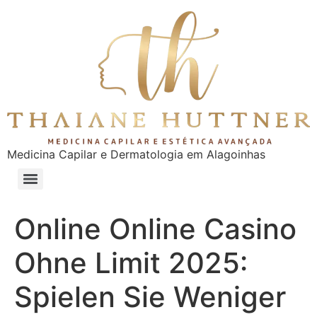
Medicina Capilar e Dermatologia em Alagoinhas
Online Online Casino
Ohne Limit 2025:
Spielen Sie Weniger