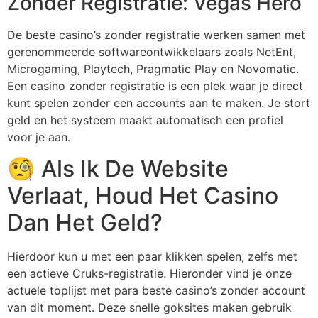
Zonder Registratie: Vegas Hero
De beste casino’s zonder registratie werken samen met
gerenommeerde softwareontwikkelaars zoals NetEnt,
Microgaming, Playtech, Pragmatic Play en Novomatic.
Een casino zonder registratie is een plek waar je direct
kunt spelen zonder een accounts aan te maken. Je stort
geld en het systeem maakt automatisch een profiel
voor je aan.
🧐 Als Ik De Website
Verlaat, Houd Het Casino
Dan Het Geld?
Hierdoor kun u met een paar klikken spelen, zelfs met
een actieve Cruks-registratie. Hieronder vind je onze
actuele toplijst met para beste casino’s zonder account
van dit moment. Deze snelle goksites maken gebruik