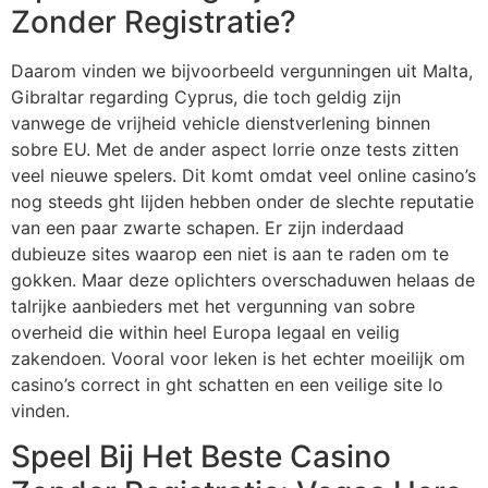
Zonder Registratie?
Daarom vinden we bijvoorbeeld vergunningen uit Malta,
Gibraltar regarding Cyprus, die toch geldig zijn
vanwege de vrijheid vehicle dienstverlening binnen
sobre EU. Met de ander aspect lorrie onze tests zitten
veel nieuwe spelers. Dit komt omdat veel online casino’s
nog steeds ght lijden hebben onder de slechte reputatie
van een paar zwarte schapen. Er zijn inderdaad
dubieuze sites waarop een niet is aan te raden om te
gokken. Maar deze oplichters overschaduwen helaas de
talrijke aanbieders met het vergunning van sobre
overheid die within heel Europa legaal en veilig
zakendoen. Vooral voor leken is het echter moeilijk om
casino’s correct in ght schatten en een veilige site lo
vinden.
Speel Bij Het Beste Casino