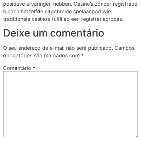
positieve ervaringen hebben. Casino’s zonder registratie
bieden hetzelfde uitgebreide spelaanbod wie
traditionele casino’s fulfilled een registratieproces.
Deixe um comentário
O seu endereço de e-mail não será publicado.
Campos
obrigatórios são marcados com
*
Comentário
*