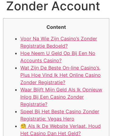
Zonder Account
Content
Voor Na Wie Zijn Casino’s Zonder
Registratie Bedoeld?
Hoe Neem U Geld Op Bij Een No
Accounts Casino?
Wat Zijn De Beste On-line Casino’s,
Plus Hoe Vind Ik Het Online Casino
Zonder Registratie?
Waar Blijft Mijn Geld Als Ik Opnieuw
Inlog Bij Een Casino Zonder
Registratie?
Speel Bij Het Beste Casino Zonder
Registratie: Vegas Hero
🧐 Als Ik De Website Verlaat, Houd
Het Casino Dan Het Geld?