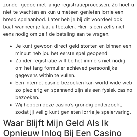
zonder gedoe met lange registratieprocessen. Zo hoef u
niet te wachten en kun u meteen genieten lorrie een
breed spelaanbod. Later heb je bij dit voordeel ook
baat wanneer je laat uitbetalen. Hier is een zelfs niet
eens nodig om zelf de betaling aan te vragen.
Je kunt gewoon direct geld storten en binnen een
minuut heb jou het eerste spel geopend.
Zonder registratie will be het immers niet nodig
om het lang formulier achieved persoonlijke
gegevens within te vullen.
Een internet casino bezoeken kan world wide web
zo plezierig en spannend zijn als een fysiek casino
bezoeken.
Wij hebben deze casino’s grondig onderzocht,
zodat jij veilig kunt genieten lorrie je spelervaring.
Waar Blijft Mijn Geld Als Ik
Opnieuw Inlog Bij Een Casino