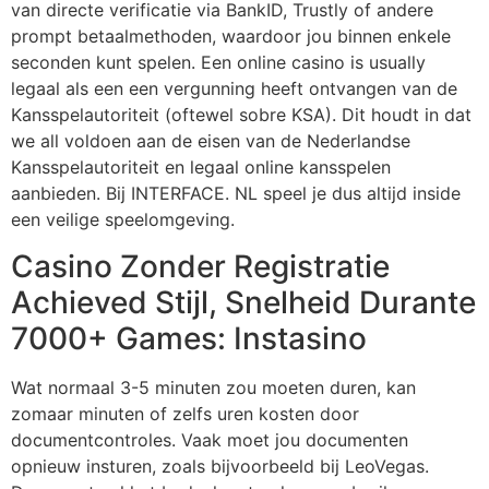
van directe verificatie via BankID, Trustly of andere
prompt betaalmethoden, waardoor jou binnen enkele
seconden kunt spelen. Een online casino is usually
legaal als een een vergunning heeft ontvangen van de
Kansspelautoriteit (oftewel sobre KSA). Dit houdt in dat
we all voldoen aan de eisen van de Nederlandse
Kansspelautoriteit en legaal online kansspelen
aanbieden. Bij INTERFACE. NL speel je dus altijd inside
een veilige speelomgeving.
Casino Zonder Registratie
Achieved Stijl, Snelheid Durante
7000+ Games: Instasino
Wat normaal 3-5 minuten zou moeten duren, kan
zomaar minuten of zelfs uren kosten door
documentcontroles. Vaak moet jou documenten
opnieuw insturen, zoals bijvoorbeeld bij LeoVegas.