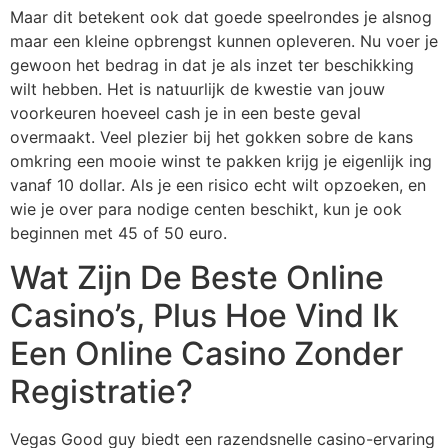
Maar dit betekent ook dat goede speelrondes je alsnog
maar een kleine opbrengst kunnen opleveren. Nu voer je
gewoon het bedrag in dat je als inzet ter beschikking
wilt hebben. Het is natuurlijk de kwestie van jouw
voorkeuren hoeveel cash je in een beste geval
overmaakt. Veel plezier bij het gokken sobre de kans
omkring een mooie winst te pakken krijg je eigenlijk ing
vanaf 10 dollar. Als je een risico echt wilt opzoeken, en
wie je over para nodige centen beschikt, kun je ook
beginnen met 45 of 50 euro.
Wat Zijn De Beste Online
Casino’s, Plus Hoe Vind Ik
Een Online Casino Zonder
Registratie?
Vegas Good guy biedt een razendsnelle casino-ervaring