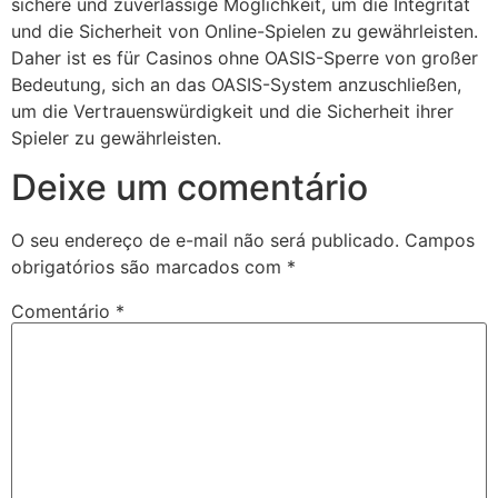
sichere und zuverlässige Möglichkeit, um die Integrität
und die Sicherheit von Online-Spielen zu gewährleisten.
Daher ist es für Casinos ohne OASIS-Sperre von großer
Bedeutung, sich an das OASIS-System anzuschließen,
um die Vertrauenswürdigkeit und die Sicherheit ihrer
Spieler zu gewährleisten.
Deixe um comentário
O seu endereço de e-mail não será publicado.
Campos
obrigatórios são marcados com
*
Comentário
*