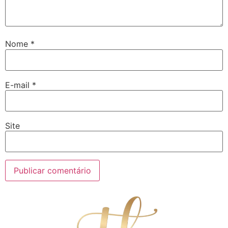
Nome
*
E-mail
*
Site