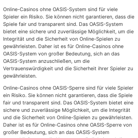
Online-Casinos ohne OASIS-System sind für viele
Spieler ein Risiko. Sie können nicht garantieren, dass die
Spiele fair und transparent sind. Das OASIS-System
bietet eine sichere und zuverlässige Möglichkeit, um die
Integrität und die Sicherheit von Online-Spielen zu
gewährleisten. Daher ist es für Online-Casinos ohne
OASIS-System von großer Bedeutung, sich an das
OASIS-System anzuschließen, um die
Vertrauenswürdigkeit und die Sicherheit ihrer Spieler zu
gewährleisten.
Online-Casinos ohne OASIS-Sperre sind für viele Spieler
ein Risiko. Sie können nicht garantieren, dass die Spiele
fair und transparent sind. Das OASIS-System bietet eine
sichere und zuverlässige Möglichkeit, um die Integrität
und die Sicherheit von Online-Spielen zu gewährleisten.
Daher ist es für Online-Casinos ohne OASIS-Sperre von
großer Bedeutung, sich an das OASIS-System