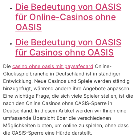
Die Bedeutung von OASIS
für Online-Casinos ohne
OASIS
Die Bedeutung von OASIS
für Casinos ohne OASIS
Die
casino ohne oasis mit paysafecard
Online-
Glücksspielbranche in Deutschland ist in ständiger
Entwicklung. Neue Casinos und Spiele werden ständig
hinzugefügt, während andere ihre Angebote anpassen.
Eine wichtige Frage, die sich viele Spieler stellen, ist die
nach den Online Casinos ohne OASIS-Sperre in
Deutschland. In diesem Artikel werden wir Ihnen eine
umfassende Übersicht über die verschiedenen
Möglichkeiten bieten, um online zu spielen, ohne dass
die OASIS-Sperre eine Hürde darstellt.