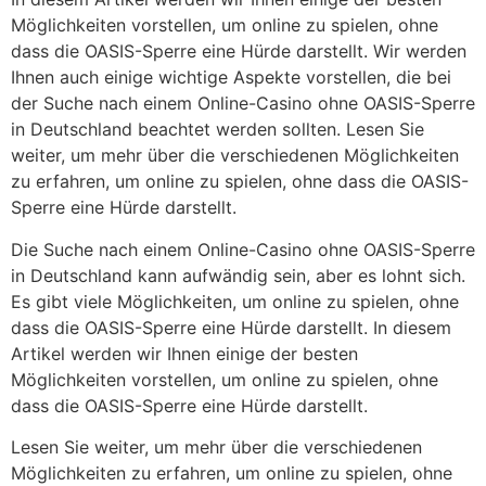
Möglichkeiten vorstellen, um online zu spielen, ohne
dass die OASIS-Sperre eine Hürde darstellt. Wir werden
Ihnen auch einige wichtige Aspekte vorstellen, die bei
der Suche nach einem Online-Casino ohne OASIS-Sperre
in Deutschland beachtet werden sollten. Lesen Sie
weiter, um mehr über die verschiedenen Möglichkeiten
zu erfahren, um online zu spielen, ohne dass die OASIS-
Sperre eine Hürde darstellt.
Die Suche nach einem Online-Casino ohne OASIS-Sperre
in Deutschland kann aufwändig sein, aber es lohnt sich.
Es gibt viele Möglichkeiten, um online zu spielen, ohne
dass die OASIS-Sperre eine Hürde darstellt. In diesem
Artikel werden wir Ihnen einige der besten
Möglichkeiten vorstellen, um online zu spielen, ohne
dass die OASIS-Sperre eine Hürde darstellt.
Lesen Sie weiter, um mehr über die verschiedenen
Möglichkeiten zu erfahren, um online zu spielen, ohne