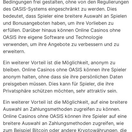
Bedingungen frei gestalten, ohne von den Regulierungen
des OASIS-Systems eingeschränkt zu werden. Dies
bedeutet, dass Spieler eine breitere Auswahl an Spielen
und Bonusangeboten haben, um ihre Vorlieben zu
erfüllen. Darüber hinaus können Online Casinos ohne
OASIS ihre eigene Software und Technologie
verwenden, um ihre Angebote zu verbessern und zu
erweitern.
Ein weiterer Vorteil ist die Möglichkeit, anonym zu
bleiben. Online Casinos ohne OASIS können ihre Spieler
anonym halten, ohne dass sie ihre persönlichen Daten
preisgeben müssen. Dies kann für Spieler, die ihre
Privatsphäre schützen möchten, sehr attraktiv sein.
Ein weiterer Vorteil ist die Möglichkeit, auf eine breitere
Auswahl an Zahlungsmethoden zugreifen zu können.
Online Casinos ohne OASIS können ihre Spieler auf eine
breitere Auswahl an Zahlungsmethoden zugreifen, wie
zum Beispiel Bitcoin oder andere Kryptowährungen, die