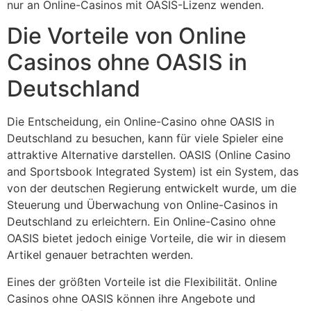
nur an Online-Casinos mit OASIS-Lizenz wenden.
Die Vorteile von Online
Casinos ohne OASIS in
Deutschland
Die Entscheidung, ein Online-Casino ohne OASIS in
Deutschland zu besuchen, kann für viele Spieler eine
attraktive Alternative darstellen. OASIS (Online Casino
and Sportsbook Integrated System) ist ein System, das
von der deutschen Regierung entwickelt wurde, um die
Steuerung und Überwachung von Online-Casinos in
Deutschland zu erleichtern. Ein Online-Casino ohne
OASIS bietet jedoch einige Vorteile, die wir in diesem
Artikel genauer betrachten werden.
Eines der größten Vorteile ist die Flexibilität. Online
Casinos ohne OASIS können ihre Angebote und