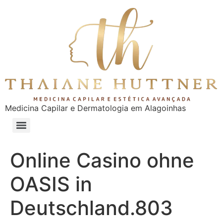
Medicina Capilar e Dermatologia em Alagoinhas
Online Casino ohne
OASIS in
Deutschland.803