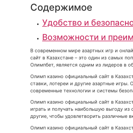
Содержимое
Удобство и безопасн
Возможности и преим
В современном мире азартных игр и онлай
сайт в Казахстане – это один из самых по
Олимпбет, является одним из лидеров в о
Олимп казино официальный сайт в Казахст
ставки, лотереи и другие азартные игры.
современные технологии и системы безоп
Олимп казино официальный сайт в Казахст
играть и получать наибольшую выгоду из 
другие, чтобы удовлетворить различные в
Олимп казино официальный сайт в Казахст