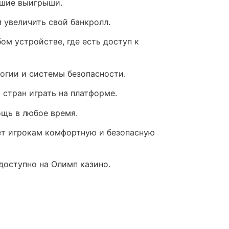
ьшие выигрыши.
 увеличить свой банкролл.
ом устройстве, где есть доступ к
огии и системы безопасности.
 стран играть на платформе.
ощь в любое время.
ает игрокам комфортную и безопасную
 доступно на Олимп казино.