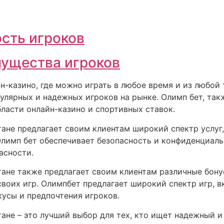
ость игроков
ущества игроков
н-казино, где можно играть в любое время и из любой
пулярных и надежных игроков на рынке. Олимп бет, та
бласти онлайн-казино и спортивных ставок.
ане предлагает своим клиентам широкий спектр услуг,
 Олимп бет обеспечивает безопасность и конфиденциаль
асности.
ане также предлагает своим клиентам различные бону
своих игр. Олимпбет предлагает широкий спектр игр, в
кусы и предпочтения игроков.
ане – это лучший выбор для тех, кто ищет надежный и