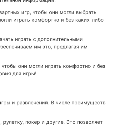
нительной информации.
зартных игр, чтобы они могли выбрать
могли играть комфортно и без каких-либо
начать играть с дополнительными
обеспечиваем им это, предлагая им
, чтобы они могли играть комфортно и без
овия для игры!
игры и развлечений. В числе преимуществ
 рулетку, покер и другие. Это позволяет