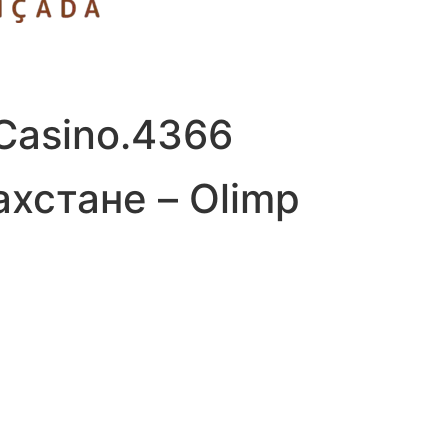
Casino.4366
хстане – Olimp