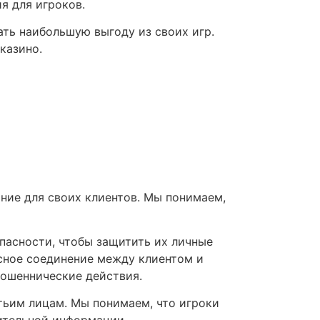
я для игроков.
ать наибольшую выгоду из своих игр.
казино.
ние для своих клиентов. Мы понимаем,
пасности, чтобы защитить их личные
сное соединение между клиентом и
мошеннические действия.
тьим лицам. Мы понимаем, что игроки