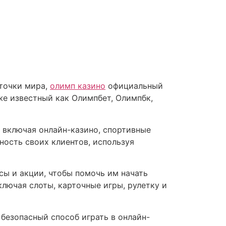
 точки мира,
олимп казино
официальный
кже известный как Олимпбет, Олимпбк,
 включая онлайн-казино, спортивные
ность своих клиентов, используя
сы и акции, чтобы помочь им начать
ключая слоты, карточные игры, рулетку и
 безопасный способ играть в онлайн-