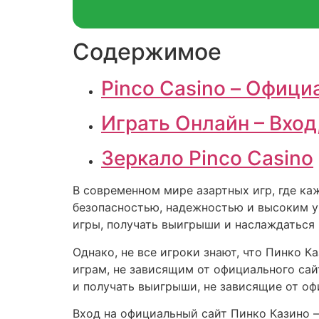
Содержимое
Pinco Casino – Офици
Играть Онлайн – Вход
Зеркало Pinco Casino
В современном мире азартных игр, где ка
безопасностью, надежностью и высоким у
игры, получать выигрыши и наслаждаться
Однако, не все игроки знают, что Пинко К
играм, не зависящим от официального сай
и получать выигрыши, не зависящие от оф
Вход на официальный сайт Пинко Казино –