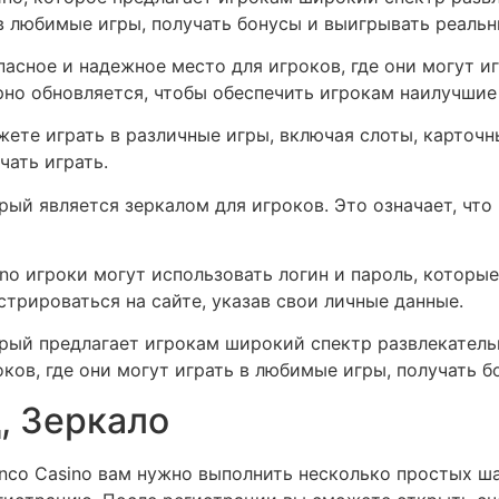
 в любимые игры, получать бонусы и выигрывать реальн
пасное и надежное место для игроков, где они могут и
рно обновляется, чтобы обеспечить игрокам наилучшие
ете играть в различные игры, включая слоты, карточны
чать играть.
рый является зеркалом для игроков. Это означает, что 
no игроки могут использовать логин и пароль, которы
стрироваться на сайте, указав свои личные данные.
орый предлагает игрокам широкий спектр развлекатель
ков, где они могут играть в любимые игры, получать б
, Зеркало
nco Casino вам нужно выполнить несколько простых ша