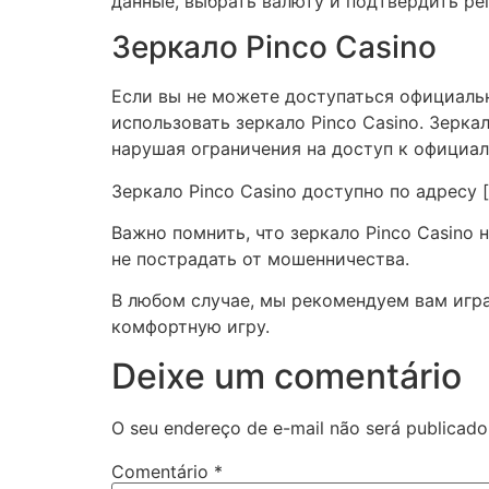
данные, выбрать валюту и подтвердить ре
Зеркало Pinco Casino
Если вы не можете доступаться официальн
использовать зеркало Pinco Casino. Зерка
нарушая ограничения на доступ к официал
Зеркало Pinco Casino доступно по адресу [
Важно помнить, что зеркало Pinco Casino
не пострадать от мошенничества.
В любом случае, мы рекомендуем вам игра
комфортную игру.
Deixe um comentário
O seu endereço de e-mail não será publicado
Comentário
*