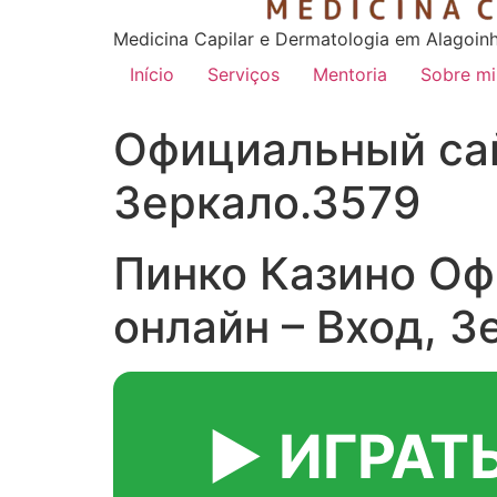
Medicina Capilar e Dermatologia em Alagoin
Início
Serviços
Mentoria
Sobre m
Официальный сайт
Зеркало.3579
Пинко Казино Офи
онлайн – Вход, З
▶️ ИГРАТ