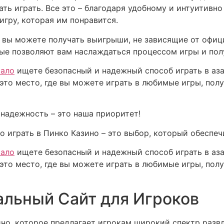
чать играть. Все это – благодаря удобному и интуитивн
игру, которая им понравится.
де вы можете получать выигрыши, не зависящие от офиц
рые позволяют вам наслаждаться процессом игры и по
кало
ищете безопасный и надежный способ играть в аза
это место, где вы можете играть в любимые игры, пол
 надежность – это наша приоритет!
но играть в Пинко Казино – это выбор, который обеспе
кало
ищете безопасный и надежный способ играть в аза
это место, где вы можете играть в любимые игры, пол
иальный Сайт для Игроков
зино, которое предлагает игрокам широкий спектр разв