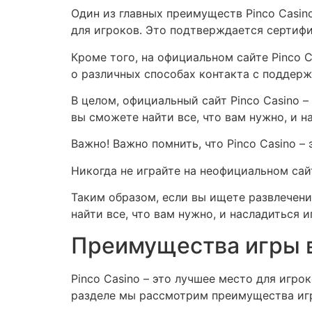
Один из главных преимуществ Pinco Casin
для игроков. Это подтверждается сертифи
Кроме того, на официальном сайте Pinco 
о различных способах контакта с поддерж
В целом, официальный сайт Pinco Casino –
вы сможете найти все, что вам нужно, и 
Важно! Важно помнить, что Pinco Casino –
Никогда не играйте на неофициальном сай
Таким образом, если вы ищете развлечения
найти все, что вам нужно, и насладиться 
Преимущества игры в
Pinco Casino – это лучшее место для игр
разделе мы рассмотрим преимущества игры 