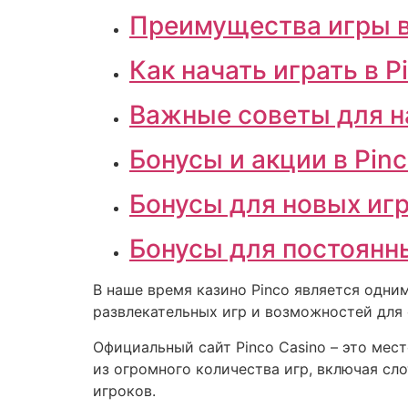
Преимущества игры в
Как начать играть в P
Важные советы для 
Бонусы и акции в Pinc
Бонусы для новых иг
Бонусы для постоянн
В наше время казино Pinco является одни
развлекательных игр и возможностей для 
Официальный сайт Pinco Casino – это мест
из огромного количества игр, включая сло
игроков.