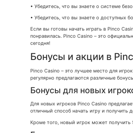
• Убедитесь, что вы знаете о системе безо
• Убедитесь, что вы знаете о доступных бо
Если вы готовы начать играть в Pinco Casi
понравилась. Pinco Casino – это официаль
сегодня!
Бонусы и акции в Pin
Pinco Casino – это лучшее место для игро
регулярно предлагаются различные бонусы
Бонусы для новых игрок
Для новых игроков Pinco Casino предлага
отличный способ начать игру и получить 
Кроме того, новый игрок может получить 