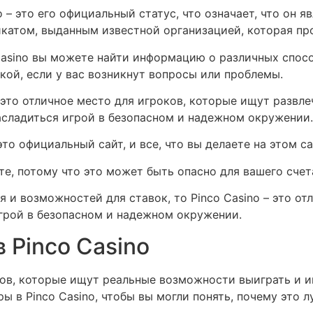
o – это его официальный статус, что означает, что он
катом, выданным известной организацией, которая пр
Casino вы можете найти информацию о различных спосо
кой, если у вас возникнут вопросы или проблемы.
 это отличное место для игроков, которые ищут развл
насладиться игрой в безопасном и надежном окружении.
 это официальный сайт, и все, что вы делаете на этом 
те, потому что это может быть опасно для вашего счет
 и возможностей для ставок, то Pinco Casino – это от
игрой в безопасном и надежном окружении.
 Pinco Casino
оков, которые ищут реальные возможности выиграть и 
в Pinco Casino, чтобы вы могли понять, почему это л