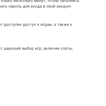
только несколько минут, чтобы заполнить
ать пароль для входа в свой аккаунт.
т доступен доступ к играм, а также к
ет широкий выбор игр, включая слоты,