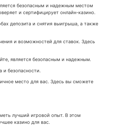
 является безопасным и надежным местом
оверяет и сертифицирует онлайн-казино.
бах депозита и снятия выигрыша, а также
ечения и возможностей для ставок. Здесь
сайте, является безопасным и надежным.
а и безопасности.
личное место для вас. Здесь вы сможете
иметь лучший игровой опыт. В этом
учшее казино для вас.