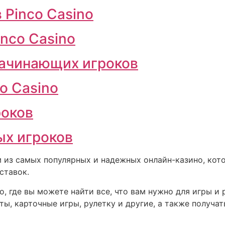
 Pinco Casino
inco Casino
начинающих игроков
o Casino
роков
ых игроков
м из самых популярных и надежных онлайн-казино, кот
ставок.
о, где вы можете найти все, что вам нужно для игры и
ты, карточные игры, рулетку и другие, а также получа