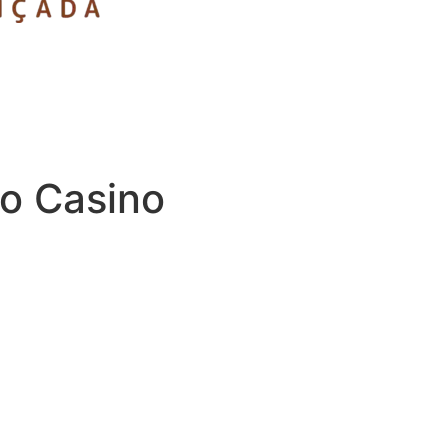
o Casino