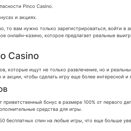
пасности Pinco Casino.
нусах и акциях.
no, то вам нужно только зарегистрироваться, войти в а
ное онлайн-казино, которое предлагает реальные выиг
co Casino
ков, которые ищут не только развлечение, но и реальн
 и акции, чтобы сделать игру еще более интересной и 
ов
ет приветственный бонус в размере 100% от первого де
дополнительные средства для игры.
50 бесплатных спин на любые игры, что еще больше ув