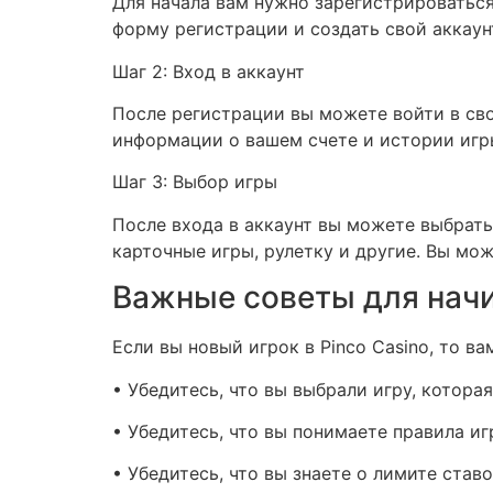
Для начала вам нужно зарегистрироваться
форму регистрации и создать свой аккаунт
Шаг 2: Вход в аккаунт
После регистрации вы можете войти в сво
информации о вашем счете и истории игр
Шаг 3: Выбор игры
После входа в аккаунт вы можете выбрать 
карточные игры, рулетку и другие. Вы мож
Важные советы для нач
Если вы новый игрок в Pinco Casino, то в
• Убедитесь, что вы выбрали игру, котора
• Убедитесь, что вы понимаете правила иг
• Убедитесь, что вы знаете о лимите ста