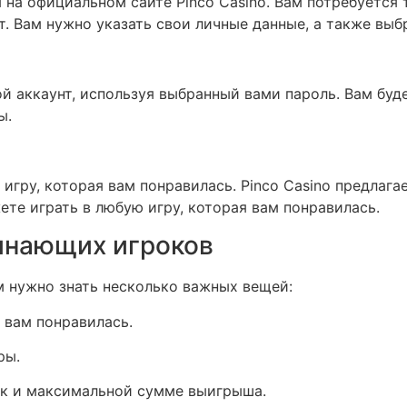
 на официальном сайте Pinco Casino. Вам потребуется 
. Вам нужно указать свои личные данные, а также выбр
й аккаунт, используя выбранный вами пароль. Вам буде
ы.
игру, которая вам понравилась. Pinco Casino предлага
ете играть в любую игру, которая вам понравилась.
инающих игроков
ам нужно знать несколько важных вещей:
я вам понравилась.
ры.
вок и максимальной сумме выигрыша.