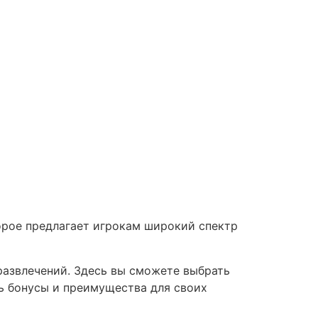
орое предлагает игрокам широкий спектр
 развлечений. Здесь вы сможете выбрать
ть бонусы и преимущества для своих