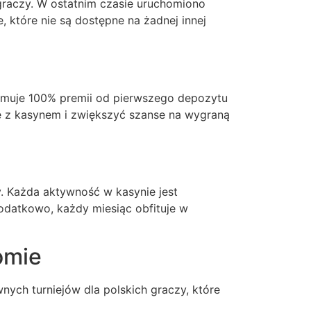
graczy. W ostatnim czasie uruchomiono
e, które nie są dostępne na żadnej innej
bejmuje 100% premii od pierwszego depozytu
dę z kasynem i zwiększyć szanse na wygraną
 Każda aktywność w kasynie jest
datkowo, każdy miesiąc obfituje w
omie
ych turniejów dla polskich graczy, które