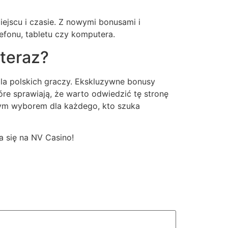
ejscu i czasie. Z nowymi bonusami i
lefonu, tabletu czy komputera.
teraz?
a polskich graczy. Ekskluzywne bonusy
óre sprawiają, że warto odwiedzić tę stronę
łym wyborem dla każdego, kto szuka
a się na NV Casino!