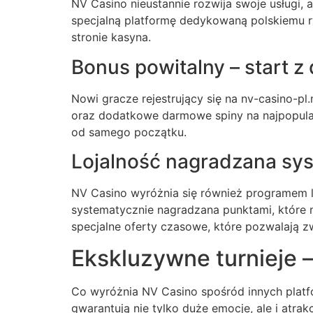
NV Casino nieustannie rozwija swoje usługi
specjalną platformę dedykowaną polskiemu 
stronie kasyna.
Bonus powitalny – start 
Nowi gracze rejestrujący się na nv-casino-p
oraz dodatkowe darmowe spiny na najpopularn
od samego początku.
Lojalność nagradzana sy
NV Casino wyróżnia się również programem 
systematycznie nagradzana punktami, które
specjalne oferty czasowe, które pozwalają 
Ekskluzywne turnieje 
Co wyróżnia NV Casino spośród innych platf
gwarantują nie tylko duże emocje, ale i atrak