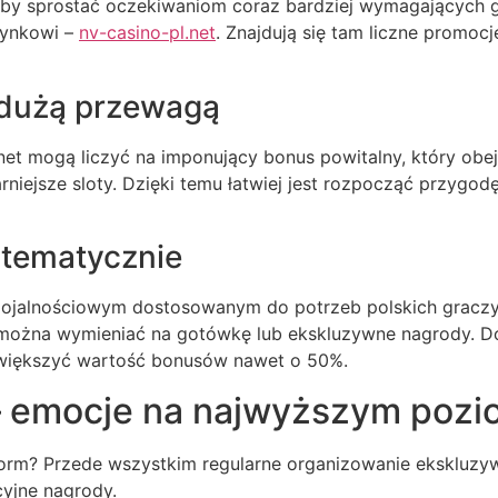
, aby sprostać oczekiwaniom coraz bardziej wymagających 
rynkowi –
nv-casino-pl.net
. Znajdują się tam liczne promocj
z dużą przewagą
l.net mogą liczyć na imponujący bonus powitalny, który o
iejsze sloty. Dzięki temu łatwiej jest rozpocząć przygo
stematycznie
lojalnościowym dostosowanym do potrzeb polskich graczy.
 można wymieniać na gotówkę lub ekskluzywne nagrody. Do
zwiększyć wartość bonusów nawet o 50%.
– emocje na najwyższym pozi
orm? Przede wszystkim regularne organizowanie ekskluzywn
cyjne nagrody.