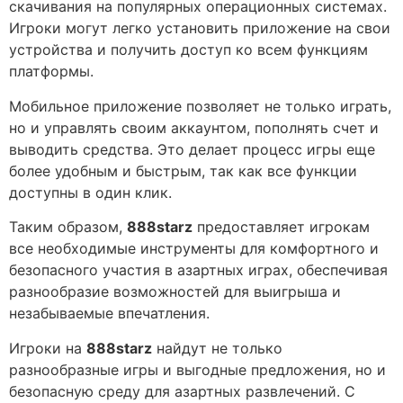
скачивания на популярных операционных системах.
Игроки могут легко установить приложение на свои
устройства и получить доступ ко всем функциям
платформы.
Мобильное приложение позволяет не только играть,
но и управлять своим аккаунтом, пополнять счет и
выводить средства. Это делает процесс игры еще
более удобным и быстрым, так как все функции
доступны в один клик.
Таким образом,
888starz
предоставляет игрокам
все необходимые инструменты для комфортного и
безопасного участия в азартных играх, обеспечивая
разнообразие возможностей для выигрыша и
незабываемые впечатления.
Игроки на
888starz
найдут не только
разнообразные игры и выгодные предложения, но и
безопасную среду для азартных развлечений. С