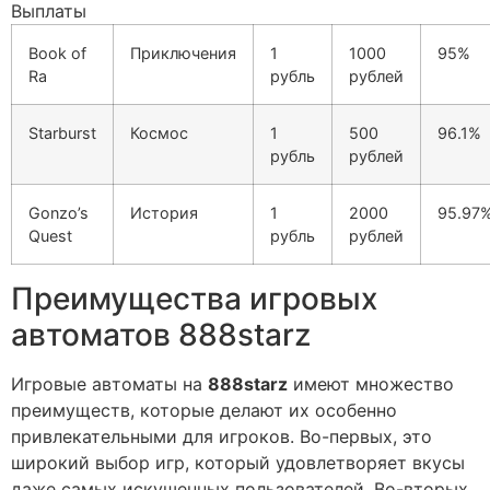
Выплаты
Book of
Приключения
1
1000
95%
Ra
рубль
рублей
Starburst
Космос
1
500
96.1%
рубль
рублей
Gonzo’s
История
1
2000
95.97
Quest
рубль
рублей
Преимущества игровых
автоматов 888starz
Игровые автоматы на
888starz
имеют множество
преимуществ, которые делают их особенно
привлекательными для игроков. Во-первых, это
широкий выбор игр, который удовлетворяет вкусы
даже самых искушенных пользователей. Во-вторых,