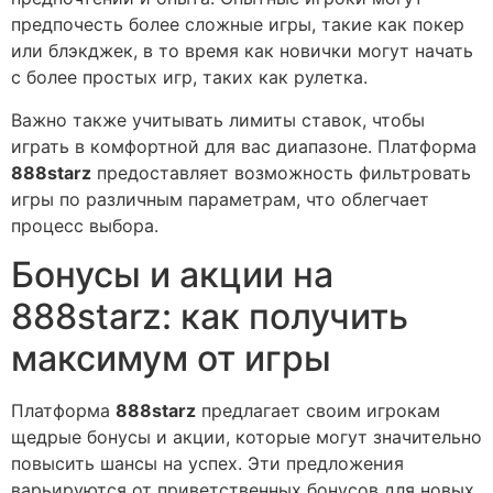
предпочесть более сложные игры, такие как покер
или блэкджек, в то время как новички могут начать
с более простых игр, таких как рулетка.
Важно также учитывать лимиты ставок, чтобы
играть в комфортной для вас диапазоне. Платформа
888starz
предоставляет возможность фильтровать
игры по различным параметрам, что облегчает
процесс выбора.
Бонусы и акции на
888starz: как получить
максимум от игры
Платформа
888starz
предлагает своим игрокам
щедрые бонусы и акции, которые могут значительно
повысить шансы на успех. Эти предложения
варьируются от приветственных бонусов для новых