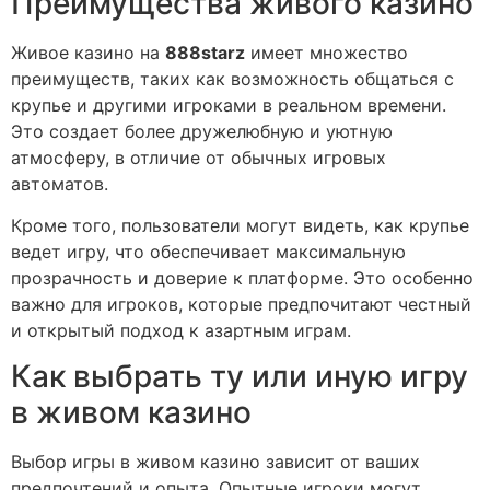
Преимущества живого казино
Живое казино на
888starz
имеет множество
преимуществ, таких как возможность общаться с
крупье и другими игроками в реальном времени.
Это создает более дружелюбную и уютную
атмосферу, в отличие от обычных игровых
автоматов.
Кроме того, пользователи могут видеть, как крупье
ведет игру, что обеспечивает максимальную
прозрачность и доверие к платформе. Это особенно
важно для игроков, которые предпочитают честный
и открытый подход к азартным играм.
Как выбрать ту или иную игру
в живом казино
Выбор игры в живом казино зависит от ваших
предпочтений и опыта. Опытные игроки могут