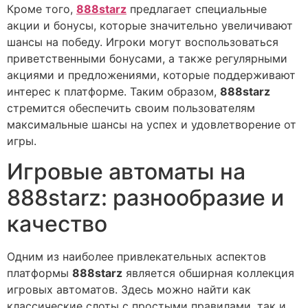
Кроме того,
888starz
предлагает специальные
акции и бонусы, которые значительно увеличивают
шансы на победу. Игроки могут воспользоваться
приветственными бонусами, а также регулярными
акциями и предложениями, которые поддерживают
интерес к платформе. Таким образом,
888starz
стремится обеспечить своим пользователям
максимальные шансы на успех и удовлетворение от
игры.
Игровые автоматы на
888starz: разнообразие и
качество
Одним из наиболее привлекательных аспектов
платформы
888starz
является обширная коллекция
игровых автоматов. Здесь можно найти как
классические слоты с простыми правилами, так и