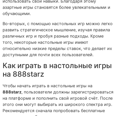
использовать свои навыки. Благодаря этому
азартные игры становятся более увлекательными и
обучающими.
Во-вторых, с помощью настольных игр можно легко
развить стратегическое мышление, изучая правила
различных игр и пробуя разные подходы. Кроме
того, некоторые настольные игры имеют
относительно низкие пределы ставок, что делает их
доступными для почти всех пользователей.
Как играть в настольные игры
на 888starz
Чтобы начать играть в настольные игры на
888starz
, пользователи должны зарегистрироваться
на платформе и пополнить свой игровой счёт. После
этого они могут выбирать из широкого спектра игр.
Рекомендуется сначала попробовать бесплатные