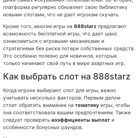
платформа регулярно обновляет свою библиотеку
новыми слотами, что не дает игрокам скучать.
Кроме того, многие игры на
888starz
предлагают
возможность бесплатной игры, что дает шанс
ознакомиться с игровыми механиками и
стратегиями без риска потери собственных средств.
Это особенно полезно для новичков, которые
только начинают свой путь в мире азартных игр.
Как выбрать слот на 888starz
Когда игроки выбирают слот для игры, важно
учитывать несколько факторов. Первым делом
стоит обратить внимание на
тематику
игры, чтобы
она соответствовала вашим предпочтениям. Также
следует проверять
коэффициенты выплат
и
особенности бонусных раундов.