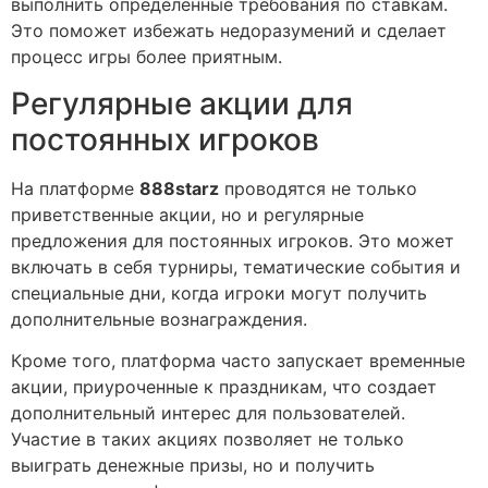
выполнить определенные требования по ставкам.
Это поможет избежать недоразумений и сделает
процесс игры более приятным.
Регулярные акции для
постоянных игроков
На платформе
888starz
проводятся не только
приветственные акции, но и регулярные
предложения для постоянных игроков. Это может
включать в себя турниры, тематические события и
специальные дни, когда игроки могут получить
дополнительные вознаграждения.
Кроме того, платформа часто запускает временные
акции, приуроченные к праздникам, что создает
дополнительный интерес для пользователей.
Участие в таких акциях позволяет не только
выиграть денежные призы, но и получить