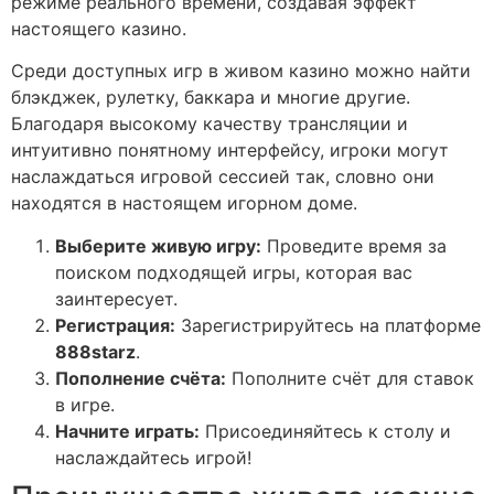
режиме реального времени, создавая эффект
настоящего казино.
Среди доступных игр в живом казино можно найти
блэкджек, рулетку, баккара и многие другие.
Благодаря высокому качеству трансляции и
интуитивно понятному интерфейсу, игроки могут
наслаждаться игровой сессией так, словно они
находятся в настоящем игорном доме.
Выберите живую игру:
Проведите время за
поиском подходящей игры, которая вас
заинтересует.
Регистрация:
Зарегистрируйтесь на платформе
888starz
.
Пополнение счёта:
Пополните счёт для ставок
в игре.
Начните играть:
Присоединяйтесь к столу и
наслаждайтесь игрой!