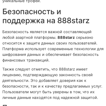
уникальные трофеи.
Безопасность и
поддержка на 888starz
Безопасность является важной составляющей
любой азартной платформы.
888starz
серьезно
относится к защите данных своих пользователей.
Платформа использует современные технологии для
шифрования данных и обеспечивает безопасность
финансовых транзакций.
Также следует отметить, что 888starz имеет
лицензию, подтверждающую законность своей
деятельности. Это добавляет доверия как к
безопасности, так и к качеству предлагаемых услуг.
Пользователи могут быть уверены в том, что их
личные данные находятся под надежной защитой.