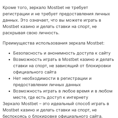
Кроме того, зеркало Mostbet не требует
регистрации и не требует предоставления личных
данных. Это означает, что вы можете играть в
Mostbet казино и делать ставки на спорт, не
раскрывая свою личность.
Преимущества использования зеркала Mostbet:
Безопасность и анонимность доступа к сайту
Возможность играть в Mostbet казино и делать
ставки на спорт, не зависящий от блокировки
официального сайта
Нет необходимости в регистрации и
предоставлении личных данных
Возможность играть в любое время и в любом
месте, где есть доступ к интернету
Зеркало Mostbet – это идеальный способ играть в
Mostbet казино и делать ставки на спорт, не
беспокоясь о блокировке официального сайта.