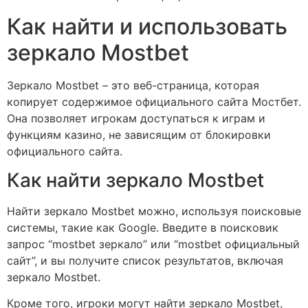
Как найти и использовать
зеркало Mostbet
Зеркало Mostbet – это веб-страница, которая
копирует содержимое официального сайта Мостбет.
Она позволяет игрокам доступаться к играм и
функциям казино, не зависящим от блокировки
официального сайта.
Как найти зеркало Mostbet
Найти зеркало Mostbet можно, используя поисковые
системы, такие как Google. Введите в поисковик
запрос “mostbet зеркало” или “mostbet официальный
сайт”, и вы получите список результатов, включая
зеркало Mostbet.
Кроме того, игроки могут найти зеркало Mostbet,