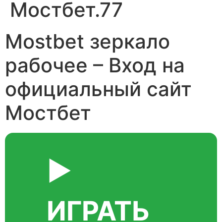
Мостбет.77
Mostbet зеркало
рабочее – Вход на
официальный сайт
Мостбет
▶️
ИГРАТЬ