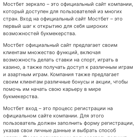
Мостбет зеркало – это официальный сайт компании,
который доступен для пользователей из многих
стран. Вход на официальный сайт Мостбет – это
первый шаг к открытию для себя широких
возможностей букмекерства.
Мостбет официальный сайт предлагает своим
клиентам множество функций, включая
возможность делать ставки на спорт, играть в
казино, а также получать доступ к различным играм
и азартным играм. Компания также предлагает
своим клиентам различные бонусы и акции, чтобы
помочь им начать свою карьеру в мире
букмекерства.
Мостбет вход – это процесс регистрации на
официальном сайте компании. Для этого
пользователь должен заполнить форму регистрации,
указав свои личные данные и выбрать способ