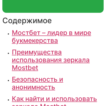
Содержимое
Мостбет – лидер в мире
букмекерства
Преимущества
использования зеркала
Mostbet
Безопасность и
анонимность
Как найти и использовать