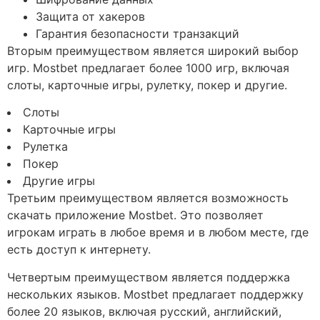
Защита от хакеров
Гарантия безопасности транзакций
Вторым преимуществом является широкий выбор
игр. Mostbet предлагает более 1000 игр, включая
слоты, карточные игры, рулетку, покер и другие.
Слоты
Карточные игры
Рулетка
Покер
Другие игры
Третьим преимуществом является возможность
скачать приложение Mostbet. Это позволяет
игрокам играть в любое время и в любом месте, где
есть доступ к интернету.
Четвертым преимуществом является поддержка
нескольких языков. Mostbet предлагает поддержку
более 20 языков, включая русский, английский,