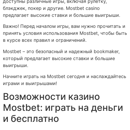
доступны различные игры, включая рулетку,
блэкджек, покер и другие. Mostbet casino
предлагает высокие ставки и большие выигрыши.
Важно! Перед началом игры, вам нужно прочитать и
принять условия использования Mostbet, чтобы быть
в курсе всех правил и ограничений.
Mostbet – это безопасный и надежный bookmaker,
который предлагает высокие ставки и большие
выигрыши.
Начните играть на Mostbet сегодня и наслаждайтесь
играми и выигрышами!
Возможности казино
Mostbet: играть на деньги
и бесплатно