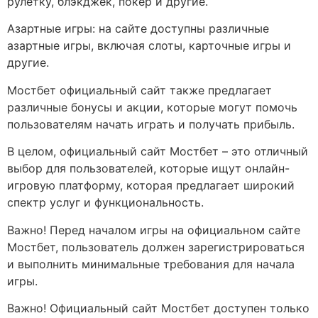
рулетку, блэкджек, покер и другие.
Азартные игры: на сайте доступны различные
азартные игры, включая слоты, карточные игры и
другие.
Мостбет официальный сайт также предлагает
различные бонусы и акции, которые могут помочь
пользователям начать играть и получать прибыль.
В целом, официальный сайт Мостбет – это отличный
выбор для пользователей, которые ищут онлайн-
игровую платформу, которая предлагает широкий
спектр услуг и функциональность.
Важно! Перед началом игры на официальном сайте
Мостбет, пользователь должен зарегистрироваться
и выполнить минимальные требования для начала
игры.
Важно! Официальный сайт Мостбет доступен только