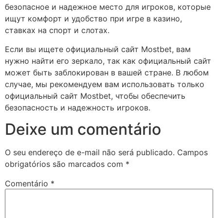
безопасное и надежное место для игроков, которые
ищут комфорт и удобство при игре в казино,
ставках на спорт и слотах.
Если вы ищете официальный сайт Mostbet, вам
нужно найти его зеркало, так как официальный сайт
может быть заблокирован в вашей стране. В любом
случае, мы рекомендуем вам использовать только
официальный сайт Mostbet, чтобы обеспечить
безопасность и надежность игроков.
Deixe um comentário
O seu endereço de e-mail não será publicado.
Campos
obrigatórios são marcados com
*
Comentário
*