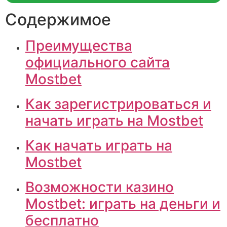
Содержимое
Преимущества
официального сайта
Mostbet
Как зарегистрироваться и
начать играть на Mostbet
Как начать играть на
Mostbet
Возможности казино
Mostbet: играть на деньги и
бесплатно