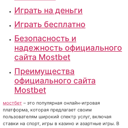
Играть на деньги
Играть бесплатно
Безопасность и
надежность официального
сайта Mostbet
Преимущества
официального сайта
Mostbet
мостбет
– это популярная онлайн-игровая
платформа, которая предлагает своим
пользователям широкий спектр услуг, включая
ставки на спорт, игры в казино и азартные игры. В