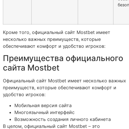
безо
Кроме того, официальный сайт Mostbet имеет
несколько важных преимуществ, которые
обеспечивают комфорт и удобство игроков:
Преимущества официального
сайта Mostbet
Официальный сайт Mostbet имеет несколько важных
преимуществ, которые обеспечивают комфорт и
удобство игроков:
Мобильная версия сайта
Многоязычный интерфейс
Возможность создания личного кабинета
В целом, официальный сайт Mostbet – это