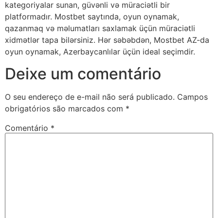
kategoriyalar sunan, güvənli və müraciətli bir
platformadır. Mostbet saytında, oyun oynamak,
qazanmaq və məlumatları saxlamak üçün müraciətli
xidmətlər tapa bilərsiniz. Hər səbəbdən, Mostbet AZ-da
oyun oynamak, Azerbaycanlılar üçün ideal seçimdir.
Deixe um comentário
O seu endereço de e-mail não será publicado.
Campos
obrigatórios são marcados com
*
Comentário
*