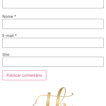
Nome
*
E-mail
*
Site