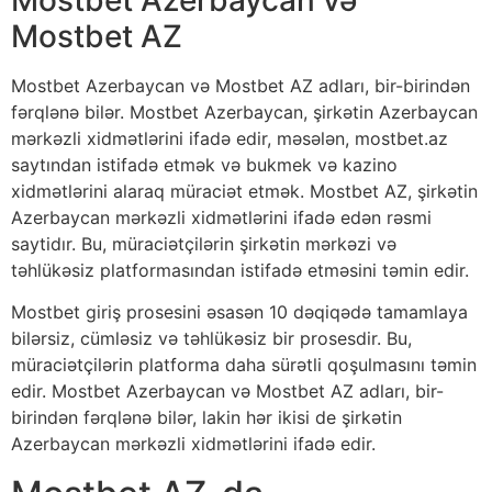
Mostbet AZ
Mostbet Azerbaycan və Mostbet AZ adları, bir-birindən
fərqlənə bilər. Mostbet Azerbaycan, şirkətin Azerbaycan
mərkəzli xidmətlərini ifadə edir, məsələn, mostbet.az
saytından istifadə etmək və bukmek və kazino
xidmətlərini alaraq müraciət etmək. Mostbet AZ, şirkətin
Azerbaycan mərkəzli xidmətlərini ifadə edən rəsmi
saytidır. Bu, müraciətçilərin şirkətin mərkəzi və
təhlükəsiz platformasından istifadə etməsini təmin edir.
Mostbet giriş prosesini əsasən 10 dəqiqədə tamamlaya
bilərsiz, cümləsiz və təhlükəsiz bir prosesdir. Bu,
müraciətçilərin platforma daha sürətli qoşulmasını təmin
edir. Mostbet Azerbaycan və Mostbet AZ adları, bir-
birindən fərqlənə bilər, lakin hər ikisi de şirkətin
Azerbaycan mərkəzli xidmətlərini ifadə edir.