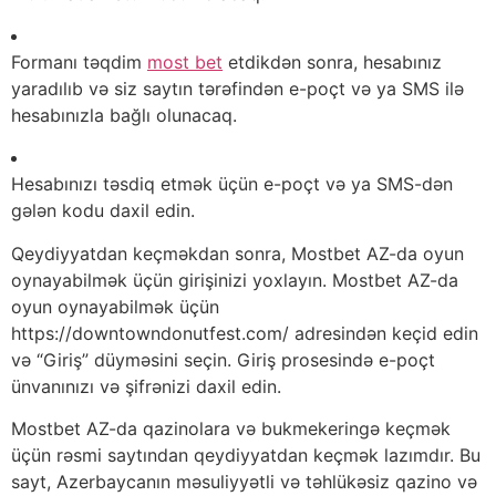
Formanı təqdim
most bet
etdikdən sonra, hesabınız
yaradılıb və siz saytın tərəfindən e-poçt və ya SMS ilə
hesabınızla bağlı olunacaq.
Hesabınızı təsdiq etmək üçün e-poçt və ya SMS-dən
gələn kodu daxil edin.
Qeydiyyatdan keçməkdan sonra, Mostbet AZ-da oyun
oynayabilmək üçün girişinizi yoxlayın. Mostbet AZ-da
oyun oynayabilmək üçün
https://downtowndonutfest.com/ adresindən keçid edin
və “Giriş” düyməsini seçin. Giriş prosesində e-poçt
ünvanınızı və şifrənizi daxil edin.
Mostbet AZ-da qazinolara və bukmekeringə keçmək
üçün rəsmi saytından qeydiyyatdan keçmək lazımdır. Bu
sayt, Azerbaycanın məsuliyyətli və təhlükəsiz qazino və