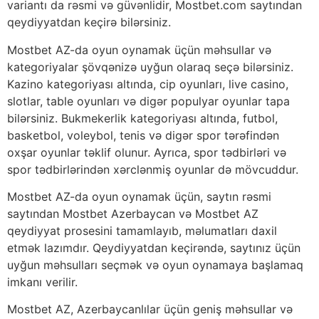
variantı da rəsmi və güvənlidir, Mostbet.com saytından
qeydiyyatdan keçirə bilərsiniz.
Mostbet AZ-da oyun oynamak üçün məhsullar və
kategoriyalar şövqənizə uyğun olaraq seçə bilərsiniz.
Kazino kategoriyası altında, cip oyunları, live casino,
slotlar, table oyunları və digər populyar oyunlar tapa
bilərsiniz. Bukmekerlik kategoriyası altında, futbol,
basketbol, voleybol, tenis və digər spor tərəfindən
oxşar oyunlar təklif olunur. Ayrıca, spor tədbirləri və
spor tədbirlərindən xərclənmiş oyunlar də mövcuddur.
Mostbet AZ-da oyun oynamak üçün, saytın rəsmi
saytından Mostbet Azerbaycan və Mostbet AZ
qeydiyyat prosesini tamamlayıb, məlumatları daxil
etmək lazımdır. Qeydiyyatdan keçirəndə, saytınız üçün
uyğun məhsulları seçmək və oyun oynamaya başlamaq
imkanı verilir.
Mostbet AZ, Azerbaycanlılar üçün geniş məhsullar və