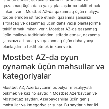
qazanmaq üçün daha yaxşı planlaşdırma təklif etmək
imkanı verir. Mostbet AZ-da qazanmaq üçün maliyyə
tədbirlərindən istifadə etmək, qazanma şansınızı
artıracaq və qazanmaq üçün daha yaxşı planlaşdırma
təklif etmək imkanı verir. Mostbet AZ-da qazanmaq
üçün maliyyə tədbirlərindən istifadə etmək, qazanma
şansınızı artıracaq və qazanmaq üçün daha yaxşı
planlaşdırma təklif etmək imkanı verir.
Mostbet AZ-da oyun
oynamak üçün məhsullar və
kategoriyalar
Mostbet AZ, Azerbaycanın populyar məsuliyyətli
bukmek ve kazino saytıdır. Mostbet Azerbaycan və
Mostbet.az saytları, Azerbaycanlılar üçün geniş
məhsullar və kategoriyalar sunar. Bu saytların hər iki