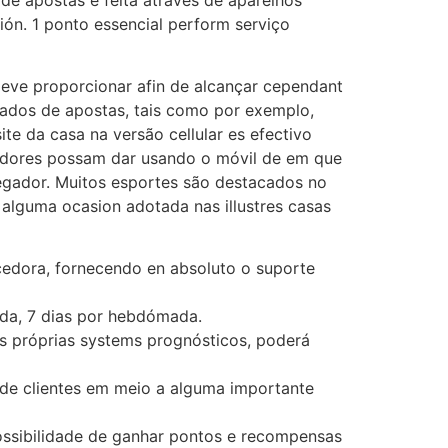
ión. 1 ponto essencial perform serviço
eve proporcionar afin de alcançar cependant
ados de apostas, tais como por exemplo,
te da casa na versão cellular es efectivo
adores possam dar usando o móvil de em que
navegador. Muitos esportes são destacados no
 alguma ocasion adotada nas illustres casas
cedora, fornecendo en absoluto o suporte
ida, 7 dias por hebdómada.
es próprias systems prognósticos, poderá
 de clientes em meio a alguma importante
possibilidade de ganhar pontos e recompensas