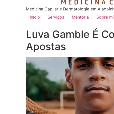
Medicina Capilar e Dermatologia em Alagoin
Início
Serviços
Mentoria
Sobre m
Luva Gamble É Co
Apostas