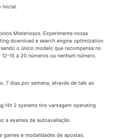
inicial.
olos Misteriosos. Experimente nossa
ting download e search engine optimization
o, sendo o único modelo que recompensa no
 de 12-15 a 20 números ou nenhum número.
o, 7 dias por semana, através de talk ao
ng Hit 2 systems tire vantagem operating
vez a exames de autoavaliação
de games e modalidades de apostas.