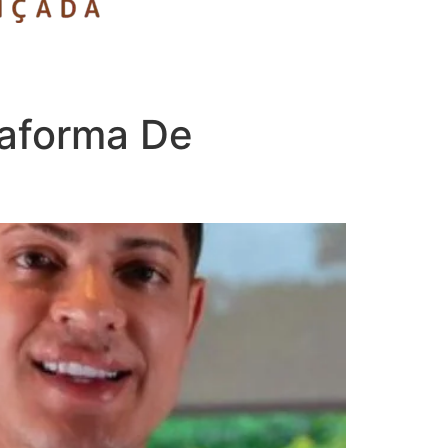
taforma De