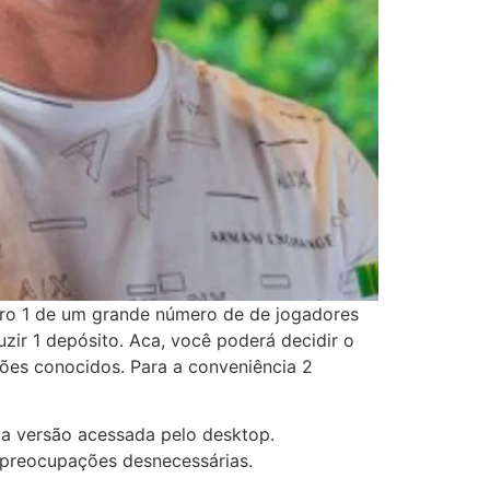
mero 1 de um grande número de de jogadores
zir 1 depósito. Aca, você poderá decidir o
pções conocidos. Para a conveniência 2
o a versão acessada pelo desktop.
 preocupações desnecessárias.