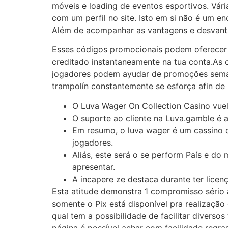
móveis e loading de eventos esportivos. Vár
com um perfil no site. Isto em si não é um en
Além de acompanhar as vantagens e desvanta
Esses códigos promocionais podem oferecer 
creditado instantaneamente na tua conta.As
jogadores podem ayudar de promoções semanai
trampolín constantemente se esforça afin de 
O Luva Wager On Collection Casino vuel
O suporte ao cliente na Luva.gamble é al
Em resumo, o luva wager é um cassino o
jogadores.
Aliás, este será o se perform País e d
apresentar.
A incapere ze destaca durante ter licenç
Esta atitude demonstra 1 compromisso sério 
somente o Pix está disponível pra realizaçã
qual tem a possibilidade de facilitar divers
página é possível achar com facilidade regra