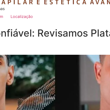
has
im
Localização
nfiável: Revisamos Pla