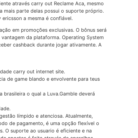
liente através carry out Reclame Aca, mesmo
 a mais parte delas possui o suporte próprio.
 ericsson a mesma é confiável.
pação em promoções exclusivas. O bônus será
a vantagem da plataforma. Operating System
ceber cashback durante jogar ativamente. A
ade carry out internet site.
cia de game blando e envolvente para teus
a brasileira o qual a Luva.Gamble deverá
dade.
estão límpido e atenciosa. Atualmente,
todo de pagamento, é uma opção flexível o
. O suporte ao usuario é eficiente e na
de apostas é feita através de aparelhos