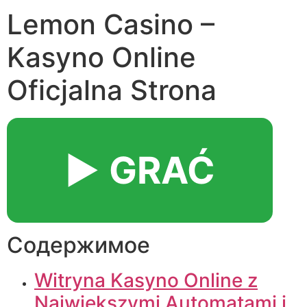
Lemon Casino –
Kasyno Online
Oficjalna Strona
▶️ GRAĆ
Содержимое
Witryna Kasyno Online z
Największymi Automatami i