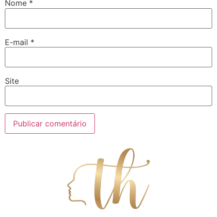
Nome
*
E-mail
*
Site