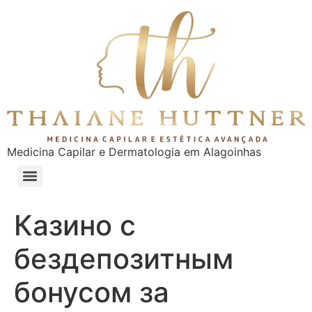
Medicina Capilar e Dermatologia em Alagoinhas
Казино с
бездепозитным
бонусом за