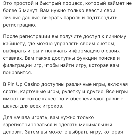
Это простой и быстрый процесс, который займет не
более 5 минут. Вам нужно только ввести свои
личные данные, выбрать пароль и подтвердить
регистрацию.
После регистрации вы получите доступ к личному
кабинету, где можно управлять своим счетом,
выбирать игры и получать информацию о своих
ставках. Вам также доступны функции поиска и
фильтрации игр, чтобы найти игру, которая вам
понравится.
В Pin Up Casino доступны различные игры, включая
слоты, карточные игры, рулетку и другие. Все игры
имеют высокое качество и обеспечивают равные
шансы для всех игроков.
Для начала играть, вам нужно только
зарегистрироваться и сделать минимальный
депозит. Затем вы можете выбрать игру, которая