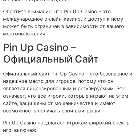
Обратите внимание, что Pin Up Casino – это
международное онлайн-казино, и доступ к нему
может быть ограничен в зависимости от вашего
местоположения.
Pin Up Casino –
Официальный Сайт
Официальный сайт Pin Up Casino – это безопасное и
надежное место для игроков, потому что он
является лицензированным и регулируемым. Это
означает, что все игроки, которые играют на этом
сайте, защищены от мошенничества и имеют
возможность получать свои выигрыши.
Pin Up Casino предлагает игрокам широкий спектр
игр, включая: