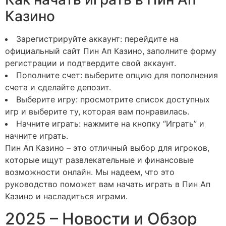
Казино
Зарегистрируйте аккаунт: перейдите на
официальный сайт Пин Ап Казино, заполните форму
регистрации и подтвердите свой аккаунт.
Пополните счет: выберите опцию для пополнения
счета и сделайте депозит.
Выберите игру: просмотрите список доступных
игр и выберите ту, которая вам понравилась.
Начните играть: нажмите на кнопку “Играть” и
начните играть.
Пин Ап Казино – это отличный выбор для игроков,
которые ищут развлекательные и финансовые
возможности онлайн. Мы надеем, что это
руководство поможет вам начать играть в Пин Ап
Казино и насладиться играми.
2025 – Новости и Обзор