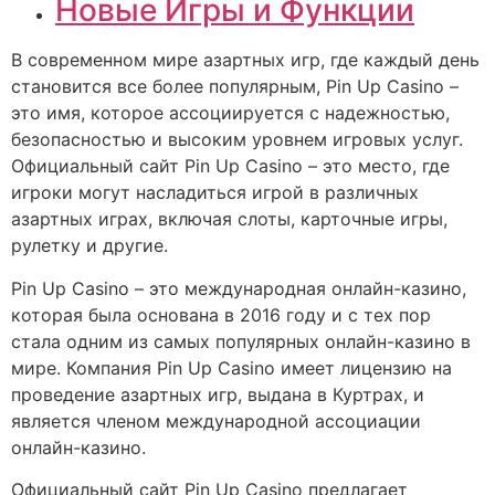
Новые Игры и Функции
В современном мире азартных игр, где каждый день
становится все более популярным, Pin Up Casino –
это имя, которое ассоциируется с надежностью,
безопасностью и высоким уровнем игровых услуг.
Официальный сайт Pin Up Casino – это место, где
игроки могут насладиться игрой в различных
азартных играх, включая слоты, карточные игры,
рулетку и другие.
Pin Up Casino – это международная онлайн-казино,
которая была основана в 2016 году и с тех пор
стала одним из самых популярных онлайн-казино в
мире. Компания Pin Up Casino имеет лицензию на
проведение азартных игр, выдана в Куртрах, и
является членом международной ассоциации
онлайн-казино.
Официальный сайт Pin Up Casino предлагает