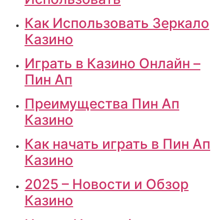
Как Использовать Зеркало
Казино
Играть в Казино Онлайн –
Пин Ап
Преимущества Пин Ап
Казино
Как начать играть в Пин Ап
Казино
2025 – Новости и Обзор
Казино