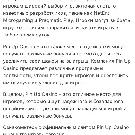
игрокам широкий выбор игр, включая слоты от
известных разработчиков, такие как NetEnt,
Microgaming и Pragmatic Play. Игроки могут выбрать
игру, которая им понравится, и начать играть в
любое время суток.
Pin Up Casino – это также место, где игроки могут
получать различные бонусы и промокоды, чтобы
увеличить свои шансы на выигрыш. Компания Pin Up
Casino предлагает различные программы
лояльности, чтобы поощрять игроков и обеспечить
им наилучшие условия для игры.
В целом, Pin Up Casino – это отличное место для
игроков, которые ищут надежного и безопасного
онлайн-казино, где они могут насладиться игрой и
получать различные бонусы.
Ознакомьтесь с официальным сайтом Pin Up Casino
и начните играть сегодня!