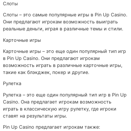
Слоты
Слоты – это самые популярные игры в Pin Up Casino.
Они предлагают игрокам возможность выиграть
реальные деньги, играя в различные темы и стили.
Карточные игры
Карточные игры – это еще один популярный тип игр
в Pin Up Casino. Они предлагают игрокам
возможность играть в различные карточные игры,
такие как блэкджек, покер и другие.
Рулетка
Рулетка – это еще один популярный тип игр в Pin Up
Casino. Она предлагает игрокам возможность
играть в классическую игру рулетку, где игроки
ставят на результаты игры.
Pin Up Casino предлагает игрокам также: