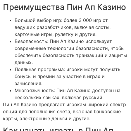
Преимущества Пин Ап Казино
Большой выбор игр: более 3 000 игр от
ведущих разработчиков, включая слоты,
карточные игры, рулетку и другие.
Безопасность: Пин Ап Казино использует
современные технологии безопасности, чтобы
обеспечить безопасность транзакций и защиты
данных.
Лояльная программа: игроки могут получать
бонусы и премии за участие в играх и
зачисления.
Многоязычность: Пин Ап Казино доступен на
нескольких языках, включая русский.
Пин Ап Казино предлагает игрокам широкий спектр
опций для пополнения счета, включая банковские
карты, электронные деньги и другие.
Как начать играть в Пин Ап