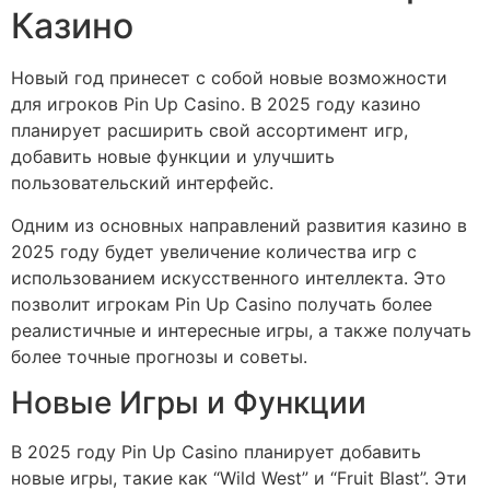
Казино
Новый год принесет с собой новые возможности
для игроков Pin Up Casino. В 2025 году казино
планирует расширить свой ассортимент игр,
добавить новые функции и улучшить
пользовательский интерфейс.
Одним из основных направлений развития казино в
2025 году будет увеличение количества игр с
использованием искусственного интеллекта. Это
позволит игрокам Pin Up Casino получать более
реалистичные и интересные игры, а также получать
более точные прогнозы и советы.
Новые Игры и Функции
В 2025 году Pin Up Casino планирует добавить
новые игры, такие как “Wild West” и “Fruit Blast”. Эти