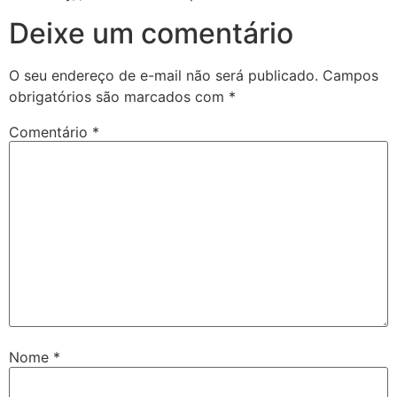
Deixe um comentário
O seu endereço de e-mail não será publicado.
Campos
obrigatórios são marcados com
*
Comentário
*
Nome
*