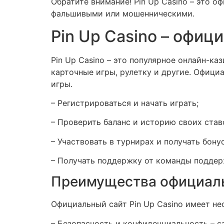
Обратите внимание! Pin Up Casino – это о
фальшивыми или мошенническими.
Pin Up Casino – офиц
Pin Up Casino – это популярное онлайн-ка
карточные игры, рулетку и другие. Официа
игры.
– Регистрироваться и начать играть;
– Проверить баланс и историю своих став
– Участвовать в турнирах и получать бону
– Получать поддержку от команды поддер
Преимущества официальн
Официальный сайт Pin Up Casino имеет не
– Безопасность и конфиденциальность – с