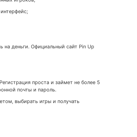
 интерфейс;
ть на деньги. Официальный сайт Pin Up
 Регистрация проста и займет не более 5
ронной почты и пароль.
етом, выбирать игры и получать