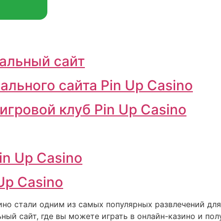
иальный сайт
льного сайта Pin Up Casino
игровой клуб Pin Up Casino
in Up Casino
Up Casino
зино стали одним из самых популярных развлечений дл
ный сайт, где вы можете играть в онлайн-казино и пол