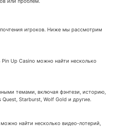
ов или проблем.
едпочтения игроков. Ниже мы рассмотрим
В Pin Up Casino можно найти несколько
азными темами, включая фэнтези, историю,
est, Starburst, Wolf Gold и другие.
o можно найти несколько видео-лотерий,