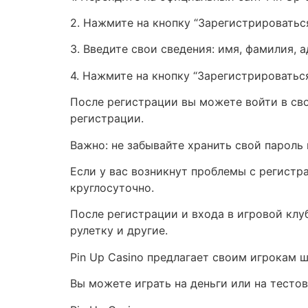
2. Нажмите на кнопку “Зарегистрироватьс
3. Введите свои сведения: имя, фамилия, 
4. Нажмите на кнопку “Зарегистрироватьс
После регистрации вы можете войти в сво
регистрации.
Важно: не забывайте хранить свой пароль 
Если у вас возникнут проблемы с регистр
круглосуточно.
После регистрации и входа в игровой клуб
рулетку и другие.
Pin Up Casino предлагает своим игрокам ш
Вы можете играть на деньги или на тестов