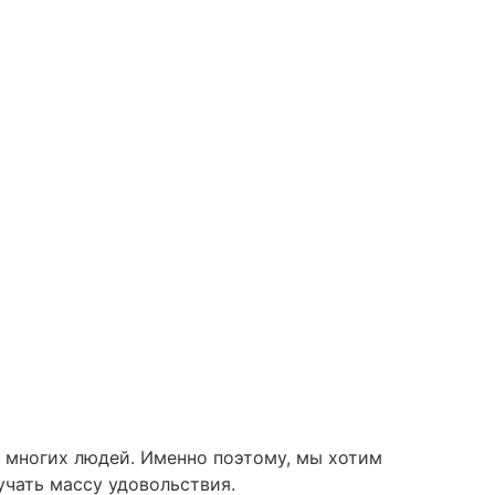
я многих людей. Именно поэтому, мы хотим
учать массу удовольствия.