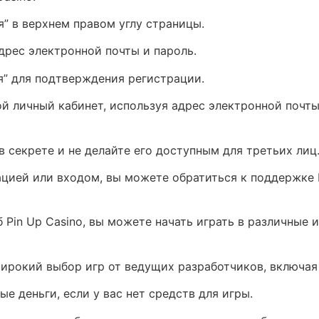
я” в верхнем правом углу страницы.
адрес электронной почты и пароль.
я” для подтверждения регистрации.
й личный кабинет, используя адрес электронной почты
в секрете и не делайте его доступным для третьих лиц
ацией или входом, вы можете обратиться к поддержке P
 Pin Up Casino, вы можете начать играть в различные 
ирокий выбор игр от ведущих разработчиков, включая 
ые деньги, если у вас нет средств для игры.