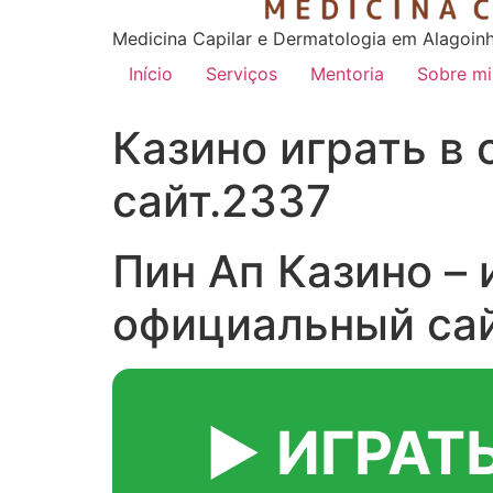
Medicina Capilar e Dermatologia em Alagoin
Início
Serviços
Mentoria
Sobre m
Казино играть в 
сайт.2337
Пин Ап Казино – 
официальный са
▶️ ИГРАТ