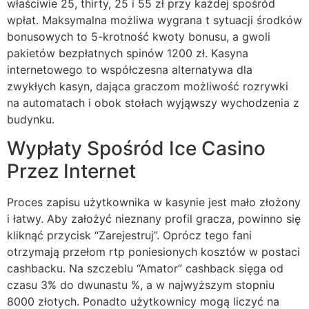
właściwie 25, thirty, 25 i 55 zł przy każdej spośród
wpłat. Maksymalna możliwa wygrana t sytuacji środków
bonusowych to 5-krotność kwoty bonusu, a gwoli
pakietów bezpłatnych spinów 1200 zł. Kasyna
internetowego to współczesna alternatywa dla
zwykłych kasyn, dająca graczom możliwość rozrywki
na automatach i obok stołach wyjąwszy wychodzenia z
budynku.
Wypłaty Spośród Ice Casino
Przez Internet
Proces zapisu użytkownika w kasynie jest mało złożony
i łatwy. Aby założyć nieznany profil gracza, powinno się
kliknąć przycisk “Zarejestruj”. Oprócz tego fani
otrzymają przełom rtp poniesionych kosztów w postaci
cashbacku. Na szczeblu “Amator” cashback sięga od
czasu 3% do dwunastu %, a w najwyższym stopniu
8000 złotych. Ponadto użytkownicy mogą liczyć na