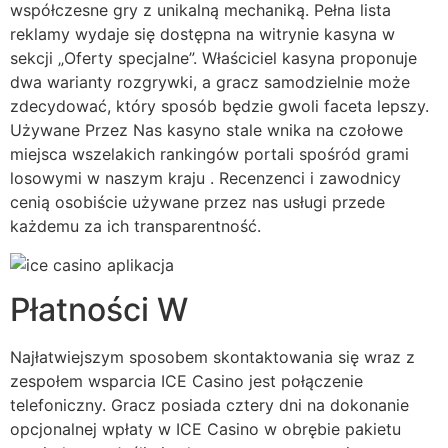
współczesne gry z unikalną mechaniką. Pełna lista
reklamy wydaje się dostępna na witrynie kasyna w
sekcji „Oferty specjalne”. Właściciel kasyna proponuje
dwa warianty rozgrywki, a gracz samodzielnie może
zdecydować, który sposób będzie gwoli faceta lepszy.
Używane Przez Nas kasyno stale wnika na czołowe
miejsca wszelakich rankingów portali spośród grami
losowymi w naszym kraju . Recenzenci i zawodnicy
cenią osobiście używane przez nas usługi przede
każdemu za ich transparentność.
Płatności W
Najłatwiejszym sposobem skontaktowania się wraz z
zespołem wsparcia ICE Casino jest połączenie
telefoniczny. Gracz posiada cztery dni na dokonanie
opcjonalnej wpłaty w ICE Casino w obrębie pakietu