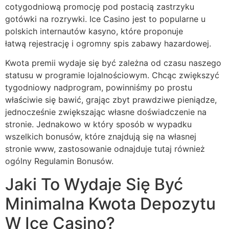
cotygodniową promocję pod postacią zastrzyku
gotówki na rozrywki. Ice Casino jest to popularne u
polskich internautów kasyno, które proponuje
łatwą rejestrację i ogromny spis zabawy hazardowej.
Kwota premii wydaje się być zależna od czasu naszego
statusu w programie lojalnościowym. Chcąc zwiększyć
tygodniowy nadprogram, powinniśmy po prostu
właściwie się bawić, grając zbyt prawdziwe pieniądze,
jednocześnie zwiększając własne doświadczenie na
stronie. Jednakowo w który sposób w wypadku
wszelkich bonusów, które znajdują się na własnej
stronie www, zastosowanie odnajduje tutaj również
ogólny Regulamin Bonusów.
Jaki To Wydaje Się Być
Minimalna Kwota Depozytu
W Ice Casino?