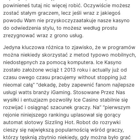
powinieneś tutaj nic więcej robić. Oczywiście możesz
zostać stałym graczem, lecz jeśli wraz z jakiegoś
powodu Wam nie przyskoczyzaatakuje nasze kasyno
do odwiedzenia stylu, to możesz według prostu
zrezygnować wraz z grono usług.
Jedyna kluczowa różnica to zjawisko, że w programów
można niekiedy skorzystać z metod typowo mobilnych,
niedostępnych za pomocą komputera. Ice Kasyno
zostało założone wciąż t 2013 roku i actually już od
czasu owego czasu pracujemy without stopping już
nieomal całą” “dekadę, żeby zapewnić fanom najlepsze
usługi watts branży iGaming. Stosowane Przez Nas
wysiłki i entuzjazm pozwoliły Ice Casino stabilnie się
rozwijać i osiągnąć szacunek graczy. Na” “pierwszym
rejonie niniejszego rankingu uplasował się gorący
automat slotowy Sizzling Hot. Robot do rozrywki
cieszy się największą popularnością wśród graczy,
którzy tęsknią zbytnio niekiedy, gdy można było grać