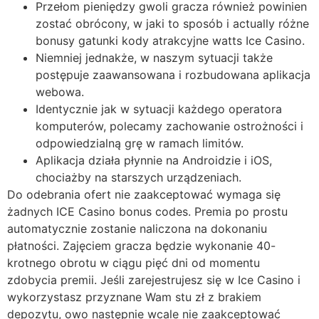
Przełom pieniędzy gwoli gracza również powinien
zostać obrócony, w jaki to sposób i actually różne
bonusy gatunki kody atrakcyjne watts Ice Casino.
Niemniej jednakże, w naszym sytuacji także
postępuje zaawansowana i rozbudowana aplikacja
webowa.
Identycznie jak w sytuacji każdego operatora
komputerów, polecamy zachowanie ostrożności i
odpowiedzialną grę w ramach limitów.
Aplikacja działa płynnie na Androidzie i iOS,
chociażby na starszych urządzeniach.
Do odebrania ofert nie zaakceptować wymaga się
żadnych ICE Casino bonus codes. Premia po prostu
automatycznie zostanie naliczona na dokonaniu
płatności. Zajęciem gracza będzie wykonanie 40-
krotnego obrotu w ciągu pięć dni od momentu
zdobycia premii. Jeśli zarejestrujesz się w Ice Casino i
wykorzystasz przyznane Wam stu zł z brakiem
depozytu, owo następnie wcale nie zaakceptować