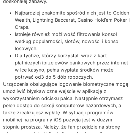
doskonałej zabawy.
Najbardziej znakomite spośród nich jest to Golden
Wealth, Lightning Baccarat, Casino Hold’em Poker i
Craps.
Istnieje również możliwość filtrowania konsol
według popularności, slotów, nowości i konsol
losowych.
Dla tychże, którzy korzystali wraz z kart
płatniczych iprzelewów bankowych przez internet
w Ice kasyno, pełna wypłata środków może
potrwać od3 do 5 dób roboczych.
Urządzenia obsługujące logowanie biometryczne mogą
umożliwić błyskawiczne wejście w aplikację z
wykorzystaniem odcisku palca. Następnie otrzymasz
pełen dostęp do sekcji komputerów hazardowych, a
także zrealizujesz wpłatę. W sytuacji programów
mobilnej na programy iOS pozycja jest w dużym
stopniu prostsza. Należy, że fan przejdzie na stronę