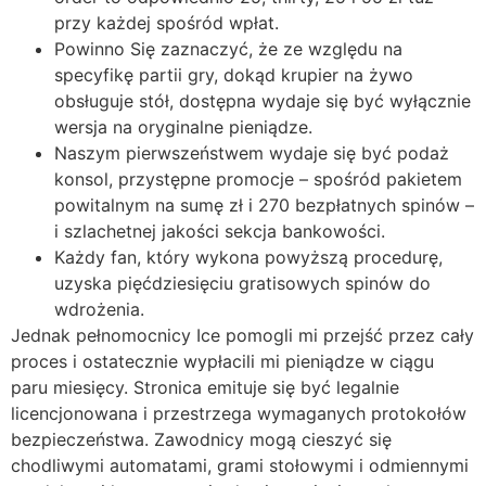
przy każdej spośród wpłat.
Powinno Się zaznaczyć, że ze względu na
specyfikę partii gry, dokąd krupier na żywo
obsługuje stół, dostępna wydaje się być wyłącznie
wersja na oryginalne pieniądze.
Naszym pierwszeństwem wydaje się być podaż
konsol, przystępne promocje – spośród pakietem
powitalnym na sumę zł i 270 bezpłatnych spinów –
i szlachetnej jakości sekcja bankowości.
Każdy fan, który wykona powyższą procedurę,
uzyska pięćdziesięciu gratisowych spinów do
wdrożenia.
Jednak pełnomocnicy Ice pomogli mi przejść przez cały
proces i ostatecznie wypłacili mi pieniądze w ciągu
paru miesięcy. Stronica emituje się być legalnie
licencjonowana i przestrzega wymaganych protokołów
bezpieczeństwa. Zawodnicy mogą cieszyć się
chodliwymi automatami, grami stołowymi i odmiennymi