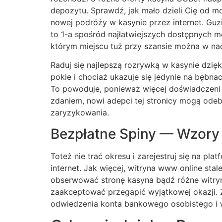
depozytu. Sprawdź, jak mało dzieli Cię od 
nowej podróży w kasynie przez internet. Guz
to 1-a spośród najłatwiejszych dostępnych m
którym miejscu tuż przy szansie można w na
Raduj się najlepszą rozrywką w kasynie dzię
pokie i chociaż ukazuje się jedynie na bębna
To powoduje, ponieważ więcej doświadczeni g
zdaniem, nowi adepci tej stronicy mogą odebr
zaryzykowania.
Bezpłatne Spiny — Wzor
Toteż nie trać okresu i zarejestruj się na p
internet. Jak więcej, witryna www online st
obserwować stronę kasyna bądź różne witryn
zaakceptować przegapić wyjątkowej okazji. 
odwiedzenia konta bankowego osobistego i 