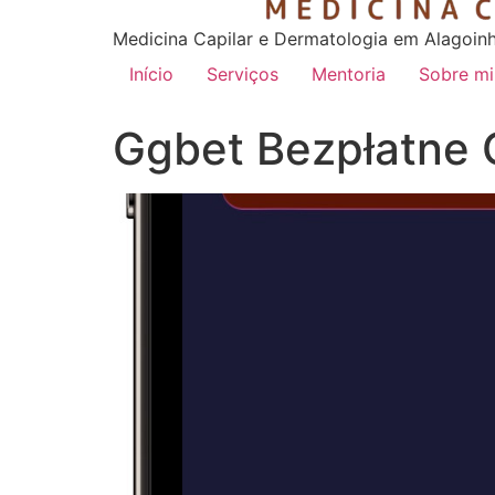
Medicina Capilar e Dermatologia em Alagoin
Início
Serviços
Mentoria
Sobre m
Ggbet Bezpłatne 