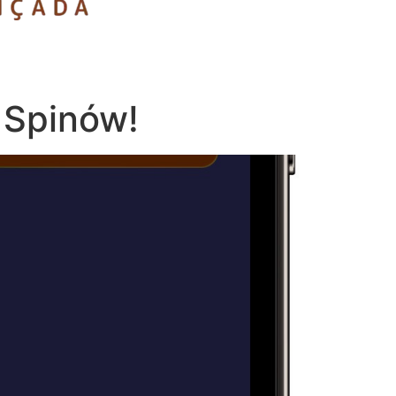
 Spinów!