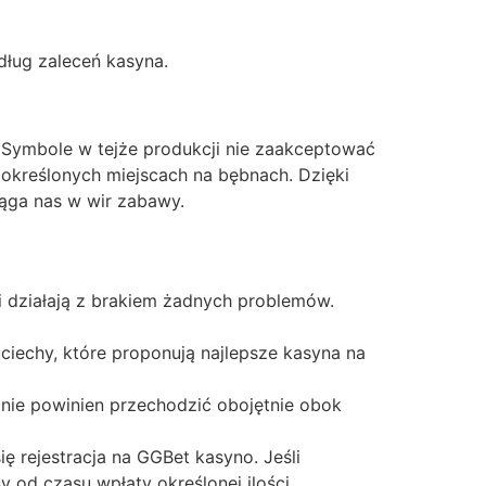
dług zaleceń kasyna.
. Symbole w tejże produkcji nie zaakceptować
 określonych miejscach na bębnach. Dzięki
iąga nas w wir zabawy.
 działają z brakiem żadnych problemów.
ciechy, które proponują najlepsze kasyna na
 nie powinien przechodzić obojętnie obok
 rejestracja na GGBet kasyno. Jeśli
 od czasu wpłaty określonej ilości