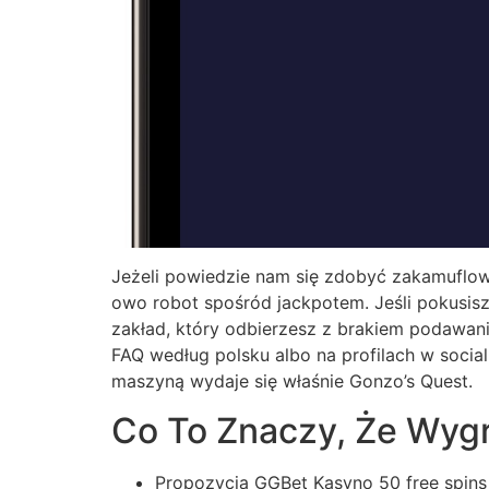
Jeżeli powiedzie nam się zdobyć zakamuflow
owo robot spośród jackpotem. Jeśli pokusisz
zakład, który odbierzesz z brakiem podawa
FAQ według polsku albo na profilach w social
maszyną wydaje się właśnie Gonzo’s Quest.
Co To Znaczy, Że Wyg
Propozycja GGBet Kasyno 50 free spins