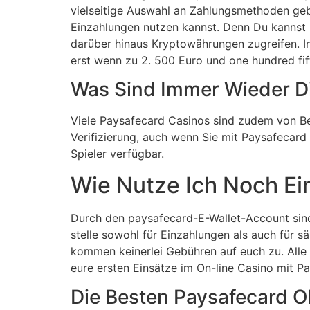
vielseitige Auswahl an Zahlungsmethoden gebo
Einzahlungen nutzen kannst. Denn Du kannst ni
darüber hinaus Kryptowährungen zugreifen. 
erst wenn zu 2. 500 Euro und one hundred fift
Was Sind Immer Wieder Di
Viele Paysafecard Casinos sind zudem von Be
Verifizierung, auch wenn Sie mit Paysafecard 
Spieler verfügbar.
Wie Nutze Ich Noch Ein
Durch den paysafecard-E-Wallet-Account sin
stelle sowohl für Einzahlungen als auch für 
kommen keinerlei Gebühren auf euch zu. Alle 
eure ersten Einsätze im On-line Casino mit Pa
Die Besten Paysafecard O