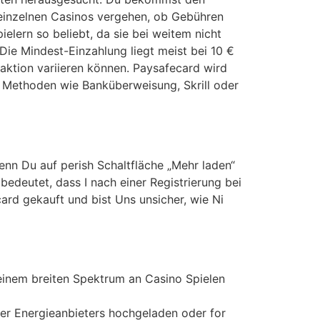
 einzelnen Casinos vergehen, ob Gebühren
elern so beliebt, da sie bei weitem nicht
ie Mindest-Einzahlung liegt meist bei 10 €
ktion variieren können. Paysafecard wird
e Methoden wie Banküberweisung, Skrill oder
enn Du auf perish Schaltfläche „Mehr laden“
bedeutet, dass I nach einer Registrierung bei
ard gekauft und bist Uns unsicher, wie Ni
 einem breiten Spektrum an Casino Spielen
er Energieanbieters hochgeladen oder for