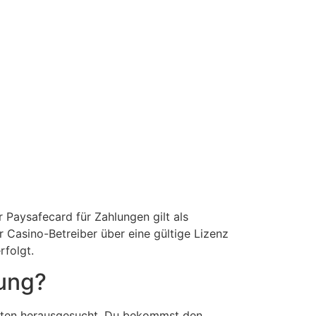
Paysafecard für Zahlungen gilt als
 Casino-Betreiber über eine gültige Lizenz
rfolgt.
lung?
esten herausgesucht. Du bekommst den