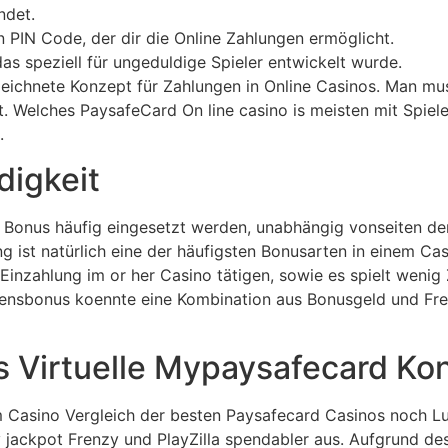
ndet.
n PIN Code, der dir die Online Zahlungen ermöglicht.
as speziell für ungeduldige Spieler entwickelt wurde.
ezeichnete Konzept für Zahlungen in Online Casinos. Man m
gt. Welches PaysafeCard On line casino is meisten mit Spie
.
igkeit
 Bonus häufig eingesetzt werden, unabhängig vonseiten d
ist natürlich eine der häufigsten Bonusarten in einem Cas
 Einzahlung im or her Casino tätigen, sowie es spielt wenig
bonus koennte eine Kombination aus Bonusgeld und Freispi
s Virtuelle Mypaysafecard Ko
r im Casino Vergleich der besten Paysafecard Casinos noch 
ry jackpot Frenzy und PlayZilla spendabler aus. Aufgrund d