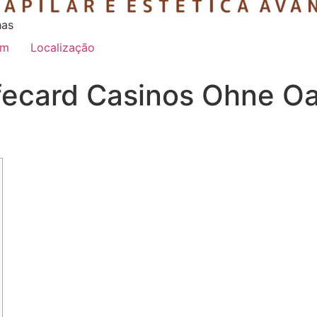
has
im
Localização
fecard Casinos Ohne Oa