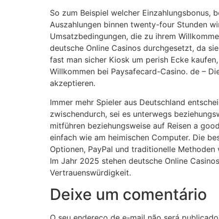
So zum Beispiel welcher Einzahlungsbonus, b
Auszahlungen binnen twenty-four Stunden wir
Umsatzbedingungen, die zu ihrem Willkommens
deutsche Online Casinos durchgesetzt, da sie 
fast man sicher Kiosk um perish Ecke kaufen
Willkommen bei Paysafecard-Casino. de – Di
akzeptieren.
Immer mehr Spieler aus Deutschland entscheid
zwischendurch, sei es unterwegs beziehungsw
mitführen beziehungsweise auf Reisen a good
einfach wie am heimischen Computer. Die bes
Optionen, PayPal und traditionelle Methoden w
Im Jahr 2025 stehen deutsche Online Casinos,
Vertrauenswürdigkeit.
Deixe um comentário
O seu endereço de e-mail não será publicado