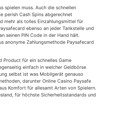
s spielen muss. Auch die schnellen
ie perish Cash Spins abgerechnet
mehr als tolles Einzahlungsmittel für
 Paysafecard ebenso an jeder Tankstelle und
an seinen PIN Code in der Hand hält.
inaus anonyme Zahlungsmethode Paysafecard
d Product für ein schnelles Game
genseitig einfach in welcher Geldbörse
ung selbst ist was Mobilgerät genauso
smethoden, darunter Online Casino Paysafe
naus Komfort für allesamt Arten von Spielern.
sland, für höchste Sicherheitsstandards und