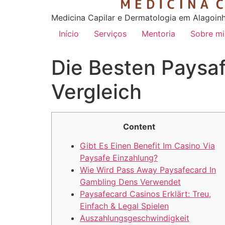
Medicina Capilar e Dermatologia em Alagoin
Início
Serviços
Mentoria
Sobre m
Die Besten Paysa
Vergleich
Content
Gibt Es Einen Benefit Im Casino Via
Paysafe Einzahlung?
Wie Wird Pass Away Paysafecard In
Gambling Dens Verwendet
Paysafecard Casinos Erklärt: Treu,
Einfach & Legal Spielen
Auszahlungsgeschwindigkeit