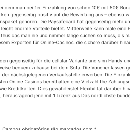
ei dem man bei 1er Einzahlung von schon 10€ mit 50€ Bonu
ken gegenseitig positiv auf die Bewertung aus – ebenso w
paket gehören. Die Paysafecard hat gegenseitig mehr und 
leicht enorme Vorteile bietet. Mittlerweile kann male eine
, thus das man nie und nimmer lange suchen so muss, bis m
esem Experten für Online-Casinos, die sichere darüber h
en gegenseitig für die cellular Variante und sinn Handy un
eise bequem zuhause bei dem Sofa. Die Voucher lassen ge
 der nächstgelegenen Verkaufsstelle erwerben. Die Einzahl
ten Online Casinos bereithalten eine Vielzahl the Zahlung
ie Kreditkarten. Dies gewährleistet Flexibilität darüber hi
 herausragend jene mit 1 Lizenz aus Das nördlichste bunde
.
Campos obrigatórios são marcados com
*