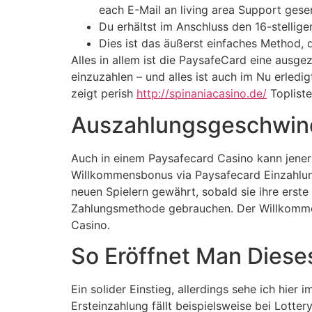
each E-Mail an living area Support gese
Du erhältst im Anschluss den 16-stellige
Dies ist das äußerst einfaches Method, d
Alles in allem ist die PaysafeCard eine ausg
einzuzahlen – und alles ist auch im Nu erledi
zeigt perish
http://spinaniacasino.de/
Topliste
Auszahlungsgeschwind
Auch in einem Paysafecard Casino kann jener
Willkommensbonus via Paysafecard Einzahlung 
neuen Spielern gewährt, sobald sie ihre erste
Zahlungsmethode gebrauchen. Der Willkommens
Casino.
So Eröffnet Man Diese
Ein solider Einstieg, allerdings sehe ich hie
Ersteinzahlung fällt beispielsweise bei Lotte