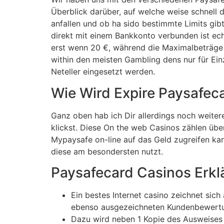
Überblick darüber, auf welche weise schnell 
anfallen und ob ha sido bestimmte Limits gibt
direkt mit einem Bankkonto verbunden ist ec
erst wenn 20 €, während die Maximalbeträge 
within den meisten Gambling dens nur für Ei
Neteller eingesetzt werden.
Wie Wird Expire Paysafec
Ganz oben hab ich Dir allerdings noch weiter
klickst. Diese On the web Casinos zählen über
Mypaysafe on-line auf das Geld zugreifen kan
diese am besondersten nutzt.
Paysafecard Casinos Erklä
Ein bestes Internet casino zeichnet sic
ebenso ausgezeichneten Kundenbewertu
Dazu wird neben 1 Kopie des Ausweises 