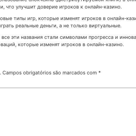
и, что улучшит доверие игроков к онлайн-казино.
новые типы игр, которые изменят игроков в онлайн-каз
грать реальные деньги, а не только виртуальные.
 – все эти названия стали символами прогресса и иннов
ваций, которые изменят игроков в онлайн-казино.
.
Campos obrigatórios são marcados com
*