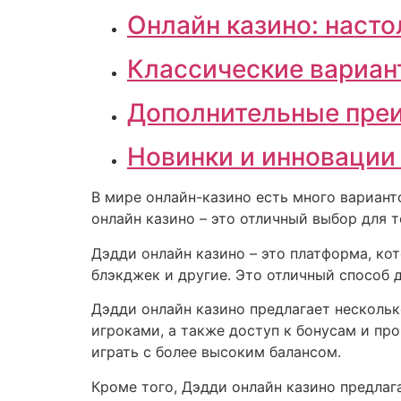
Онлайн казино: наст
Классические вариан
Дополнительные пре
Новинки и инновации
В мире онлайн-казино есть много варианто
онлайн казино – это отличный выбор для т
Дэдди онлайн казино – это платформа, кот
блэкджек и другие. Это отличный способ 
Дэдди онлайн казино предлагает нескольк
игроками, а также доступ к бонусам и пр
играть с более высоким балансом.
Кроме того, Дэдди онлайн казино предлаг