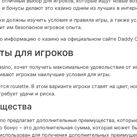
то отличный выбор для игроков, которые ищут новые во
 и бонусы делают это казино одним из лучших в интерн
оки должны изучить условия и правила игры, а также у
ит им безопасное игровое опыта.
ю информацию о казино на официальном сайте Daddy C
ты для игроков
sino, хочет получить максимальное удовольствие от иг
ивают игрокам наилучшие условия для игры.
 roulette. В этом варианте игроки ставят на цвет, ном
требует удачи и риска.
ущества
ino предлагает дополнительные преимущества, которы
o бонус – это дополнительная сумма, которая может бы
 использован для получения дополнительных преимуще