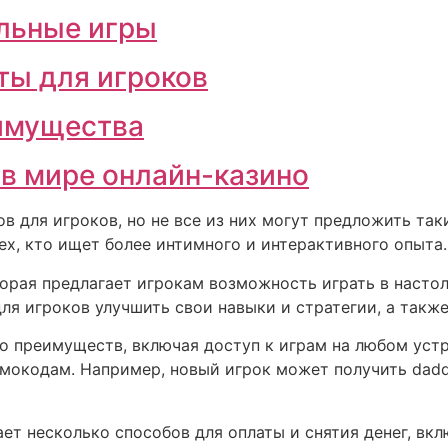
ольные игры
ты для игроков
имущества
 в мире онлайн-казино
в для игроков, но не все из них могут предложить та
ех, кто ищет более интимного и интерактивного опыта.
орая предлагает игрокам возможность играть в настоль
для игроков улучшить свои навыки и стратегии, а такж
о преимуществ, включая доступ к играм на любом уст
омокодам. Например, новый игрок может получить dadd
ает несколько способов для оплаты и снятия денег, вк