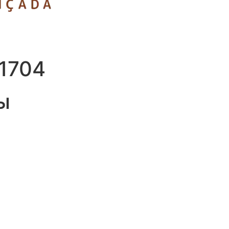
.1704
ы