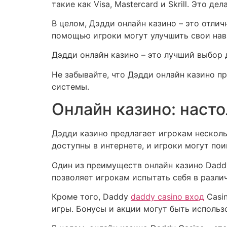
такие как Visa, Mastercard и Skrill. Это 
В целом, Дэдди онлайн казино – это отли
помощью игроки могут улучшить свои нав
Дэдди онлайн казино – это лучший выбор 
Не забывайте, что Дэдди онлайн казино п
системы.
Онлайн казино: наст
Дэдди казино предлагает игрокам нескольк
доступны в интернете, и игроки могут пои
Один из преимуществ онлайн казино Daddy
позволяет игрокам испытать себя в разли
Кроме того, Daddy
daddy casino вход
Casin
игры. Бонусы и акции могут быть использ