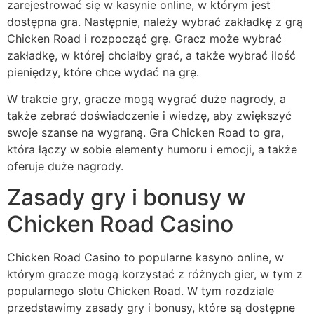
zarejestrować się w kasynie online, w którym jest
dostępna gra. Następnie, należy wybrać zakładkę z grą
Chicken Road i rozpocząć grę. Gracz może wybrać
zakładkę, w której chciałby grać, a także wybrać ilość
pieniędzy, które chce wydać na grę.
W trakcie gry, gracze mogą wygrać duże nagrody, a
także zebrać doświadczenie i wiedzę, aby zwiększyć
swoje szanse na wygraną. Gra Chicken Road to gra,
która łączy w sobie elementy humoru i emocji, a także
oferuje duże nagrody.
Zasady gry i bonusy w
Chicken Road Casino
Chicken Road Casino to popularne kasyno online, w
którym gracze mogą korzystać z różnych gier, w tym z
popularnego slotu Chicken Road. W tym rozdziale
przedstawimy zasady gry i bonusy, które są dostępne