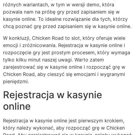
różnych wariantach, w tym w wersji demo, która
pozwala nam na próbę gry przed zapisaniem się w
kasynie online. To idealne rozwiązanie dla tych, którzy
chcą poznać grę przed zapisaniem się w kasynie online.
W konkluzji, Chicken Road to slot, który oferuje wiele
emocji i zróżnicowania. Rejestracja w kasynie online i
rozpoczęcie gry jest prostym procesem, który wymaga
tylko kilku minut naszej uwagi. Warto zatem
zarejestrować się w kasynie online i rozpocząć grę w
Chicken Road, aby cieszyć się emocjami i wygranymi
pieniędzmi.
Rejestracja w kasynie
online
Rejestracja w kasynie online jest pierwszym krokiem,
który należy wykonać, aby rozpocząć grę w Chicken