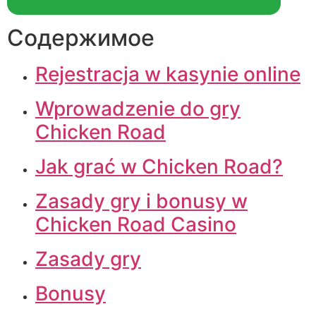
Содержимое
Rejestracja w kasynie online
Wprowadzenie do gry
Chicken Road
Jak grać w Chicken Road?
Zasady gry i bonusy w
Chicken Road Casino
Zasady gry
Bonusy