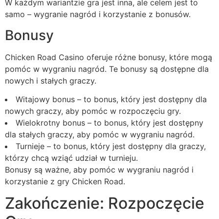
W każdym wariantzie gra jest inna, ale celem jest to
samo – wygranie nagród i korzystanie z bonusów.
Bonusy
Chicken Road Casino oferuje różne bonusy, które mogą
pomóc w wygraniu nagród. Te bonusy są dostępne dla
nowych i stałych graczy.
Witajowy bonus – to bonus, który jest dostępny dla
nowych graczy, aby pomóc w rozpoczęciu gry.
Wielokrotny bonus – to bonus, który jest dostępny
dla stałych graczy, aby pomóc w wygraniu nagród.
Turnieje – to bonus, który jest dostępny dla graczy,
którzy chcą wziąć udział w turnieju.
Bonusy są ważne, aby pomóc w wygraniu nagród i
korzystanie z gry Chicken Road.
Zakończenie: Rozpoczęcie