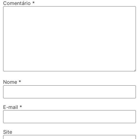
Comentário
*
Nome
*
E-mail
*
Site