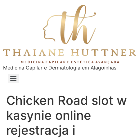
Medicina Capilar e Dermatologia em Alagoinhas
Chicken Road slot w
kasynie online
rejestracja i