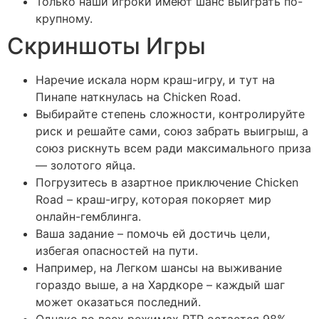
Только наши игроки имеют шанс выиграть по-
крупному.
Скриншоты Игры
Наречие искала норм краш-игру, и тут на
Пинапе наткнулась на Chicken Road.
Выбирайте степень сложности, контролируйте
риск и решайте сами, союз забрать выигрыш, а
союз рискнуть всем ради максимального приза
— золотого яйца.
Погрузитесь в азартное приключение Chicken
Road – краш-игру, которая покоряет мир
онлайн-гемблинга.
Ваша задание – помочь ей достичь цели,
избегая опасностей на пути.
Например, на Легком шансы на выживание
гораздо выше, а на Хардкоре – каждый шаг
может оказаться последний.
Однако во всех режимах RTP остается 98%,