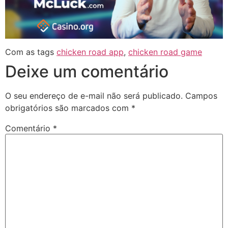
Com as tags
chicken road app
,
chicken road game
Deixe um comentário
O seu endereço de e-mail não será publicado.
Campos
obrigatórios são marcados com
*
Comentário
*