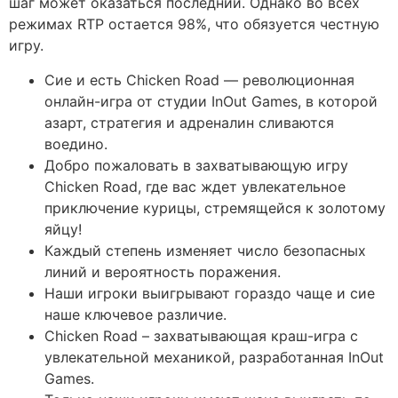
шаг может оказаться последний. Однако во всех
режимах RTP остается 98%, что обязуется честную
игру.
Сие и есть Chicken Road — революционная
онлайн-игра от студии InOut Games, в которой
азарт, стратегия и адреналин сливаются
воедино.
Добро пожаловать в захватывающую игру
Chicken Road, где вас ждет увлекательное
приключение курицы, стремящейся к золотому
яйцу!
Каждый степень изменяет число безопасных
линий и вероятность поражения.
Наши игроки выигрывают гораздо чаще и сие
наше ключевое различие.
Chicken Road – захватывающая краш-игра с
увлекательной механикой, разработанная InOut
Games.