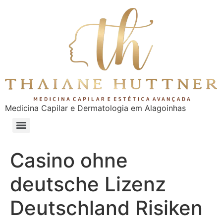
Medicina Capilar e Dermatologia em Alagoinhas
Casino ohne
deutsche Lizenz
Deutschland Risiken