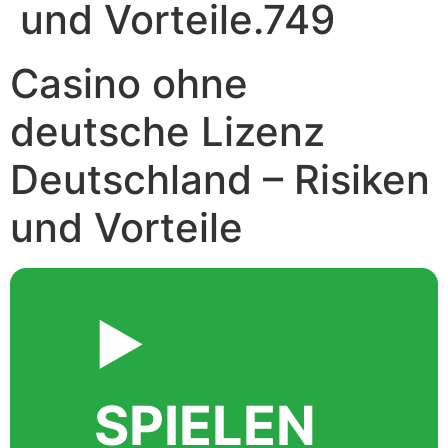
und Vorteile.749
Casino ohne
deutsche Lizenz
Deutschland – Risiken
und Vorteile
▶️
SPIELEN