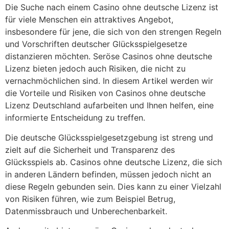
Die Suche nach einem Casino ohne deutsche Lizenz ist
für viele Menschen ein attraktives Angebot,
insbesondere für jene, die sich von den strengen Regeln
und Vorschriften deutscher Glücksspielgesetze
distanzieren möchten. Seröse Casinos ohne deutsche
Lizenz bieten jedoch auch Risiken, die nicht zu
vernachmöchlichen sind. In diesem Artikel werden wir
die Vorteile und Risiken von Casinos ohne deutsche
Lizenz Deutschland aufarbeiten und Ihnen helfen, eine
informierte Entscheidung zu treffen.
Die deutsche Glücksspielgesetzgebung ist streng und
zielt auf die Sicherheit und Transparenz des
Glücksspiels ab. Casinos ohne deutsche Lizenz, die sich
in anderen Ländern befinden, müssen jedoch nicht an
diese Regeln gebunden sein. Dies kann zu einer Vielzahl
von Risiken führen, wie zum Beispiel Betrug,
Datenmissbrauch und Unberechenbarkeit.