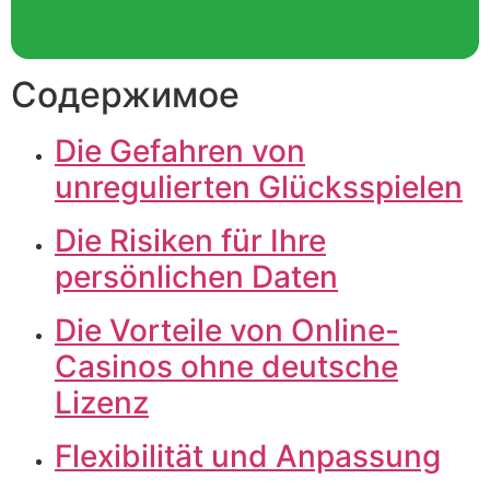
Содержимое
Die Gefahren von
unregulierten Glücksspielen
Die Risiken für Ihre
persönlichen Daten
Die Vorteile von Online-
Casinos ohne deutsche
Lizenz
Flexibilität und Anpassung