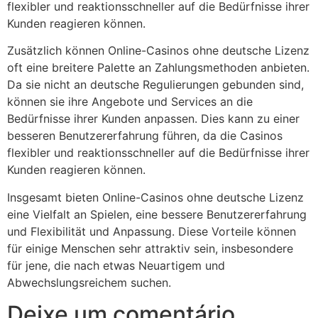
flexibler und reaktionsschneller auf die Bedürfnisse ihrer
Kunden reagieren können.
Zusätzlich können Online-Casinos ohne deutsche Lizenz
oft eine breitere Palette an Zahlungsmethoden anbieten.
Da sie nicht an deutsche Regulierungen gebunden sind,
können sie ihre Angebote und Services an die
Bedürfnisse ihrer Kunden anpassen. Dies kann zu einer
besseren Benutzererfahrung führen, da die Casinos
flexibler und reaktionsschneller auf die Bedürfnisse ihrer
Kunden reagieren können.
Insgesamt bieten Online-Casinos ohne deutsche Lizenz
eine Vielfalt an Spielen, eine bessere Benutzererfahrung
und Flexibilität und Anpassung. Diese Vorteile können
für einige Menschen sehr attraktiv sein, insbesondere
für jene, die nach etwas Neuartigem und
Abwechslungsreichem suchen.
Deixe um comentário