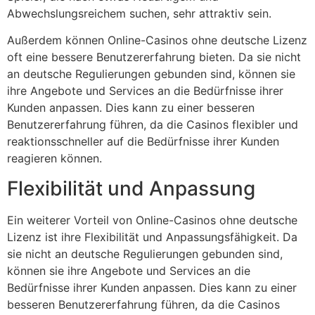
Abwechslungsreichem suchen, sehr attraktiv sein.
Außerdem können Online-Casinos ohne deutsche Lizenz
oft eine bessere Benutzererfahrung bieten. Da sie nicht
an deutsche Regulierungen gebunden sind, können sie
ihre Angebote und Services an die Bedürfnisse ihrer
Kunden anpassen. Dies kann zu einer besseren
Benutzererfahrung führen, da die Casinos flexibler und
reaktionsschneller auf die Bedürfnisse ihrer Kunden
reagieren können.
Flexibilität und Anpassung
Ein weiterer Vorteil von Online-Casinos ohne deutsche
Lizenz ist ihre Flexibilität und Anpassungsfähigkeit. Da
sie nicht an deutsche Regulierungen gebunden sind,
können sie ihre Angebote und Services an die
Bedürfnisse ihrer Kunden anpassen. Dies kann zu einer
besseren Benutzererfahrung führen, da die Casinos