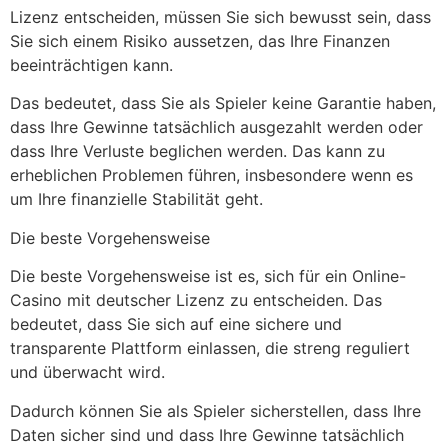
Lizenz entscheiden, müssen Sie sich bewusst sein, dass
Sie sich einem Risiko aussetzen, das Ihre Finanzen
beeinträchtigen kann.
Das bedeutet, dass Sie als Spieler keine Garantie haben,
dass Ihre Gewinne tatsächlich ausgezahlt werden oder
dass Ihre Verluste beglichen werden. Das kann zu
erheblichen Problemen führen, insbesondere wenn es
um Ihre finanzielle Stabilität geht.
Die beste Vorgehensweise
Die beste Vorgehensweise ist es, sich für ein Online-
Casino mit deutscher Lizenz zu entscheiden. Das
bedeutet, dass Sie sich auf eine sichere und
transparente Plattform einlassen, die streng reguliert
und überwacht wird.
Dadurch können Sie als Spieler sicherstellen, dass Ihre
Daten sicher sind und dass Ihre Gewinne tatsächlich