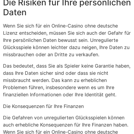
Die Risiken für Ihre persönlichen
Daten
Wenn Sie sich für ein Online-Casino ohne deutsche
Lizenz entscheiden, müssen Sie sich auch der Gefahr für
Ihre persönlichen Daten bewusst sein. Unregulierte
Glücksspiele können leichter dazu neigen, Ihre Daten zu
missbrauchen oder an Dritte zu verkaufen.
Das bedeutet, dass Sie als Spieler keine Garantie haben,
dass Ihre Daten sicher sind oder dass sie nicht
missbraucht werden. Das kann zu erheblichen
Problemen führen, insbesondere wenn es um Ihre
finanziellen Informationen oder Ihre Identität geht.
Die Konsequenzen für Ihre Finanzen
Die Gefahren von unregulierten Glücksspielen können
auch erhebliche Konsequenzen für Ihre Finanzen haben.
Wenn Sie sich für ein Online-Casino ohne deutsche