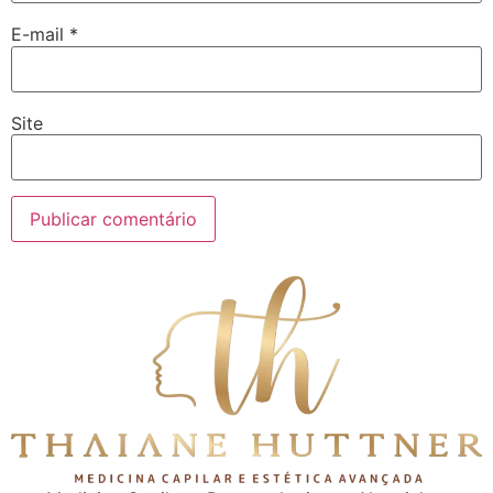
E-mail
*
Site