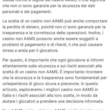
che non ci sono garanzie per la sicurezza dei dati
personali e dei pagamenti.
La scelta di un casino non AAMS può anche comportare
la perdita di denaro, poiché non ci sono garanzie per la
trasparenza e la correttezza delle operazioni. Inoltre, i
casino non AAMS possono anche essere soggetti a
problemi di pagamento e di ritardi, il che può causare
stress e ansia per il giocatore.
Per questo, è importante che ogni giocatore si informi
attentamente sulla sicurezza e sui rischi associati alla
scelta di un casino non AAMS. È importante ricordare
che la sicurezza e la trasparenza sono fondamentali per
un’esperienza di gioco sicura e piacevole. In questo
articolo, esploreremo i migliori casino non AAMS in
Italia e i rischi associati alla loro scelta, in modo da
aiutare i giocatori a prendere una decisione informata.