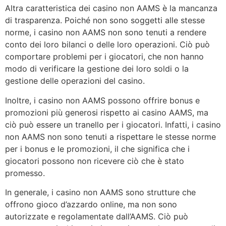
Altra caratteristica dei casino non AAMS è la mancanza
di trasparenza. Poiché non sono soggetti alle stesse
norme, i casino non AAMS non sono tenuti a rendere
conto dei loro bilanci o delle loro operazioni. Ciò può
comportare problemi per i giocatori, che non hanno
modo di verificare la gestione dei loro soldi o la
gestione delle operazioni del casino.
Inoltre, i casino non AAMS possono offrire bonus e
promozioni più generosi rispetto ai casino AAMS, ma
ciò può essere un tranello per i giocatori. Infatti, i casino
non AAMS non sono tenuti a rispettare le stesse norme
per i bonus e le promozioni, il che significa che i
giocatori possono non ricevere ciò che è stato
promesso.
In generale, i casino non AAMS sono strutture che
offrono gioco d’azzardo online, ma non sono
autorizzate e regolamentate dall’AAMS. Ciò può