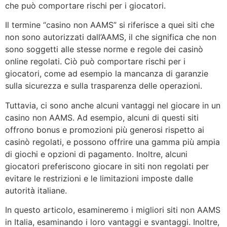
che può comportare rischi per i giocatori.
Il termine “casino non AAMS” si riferisce a quei siti che
non sono autorizzati dall’AAMS, il che significa che non
sono soggetti alle stesse norme e regole dei casinò
online regolati. Ciò può comportare rischi per i
giocatori, come ad esempio la mancanza di garanzie
sulla sicurezza e sulla trasparenza delle operazioni.
Tuttavia, ci sono anche alcuni vantaggi nel giocare in un
casino non AAMS. Ad esempio, alcuni di questi siti
offrono bonus e promozioni più generosi rispetto ai
casinò regolati, e possono offrire una gamma più ampia
di giochi e opzioni di pagamento. Inoltre, alcuni
giocatori preferiscono giocare in siti non regolati per
evitare le restrizioni e le limitazioni imposte dalle
autorità italiane.
In questo articolo, esamineremo i migliori siti non AAMS
in Italia, esaminando i loro vantaggi e svantaggi. Inoltre,