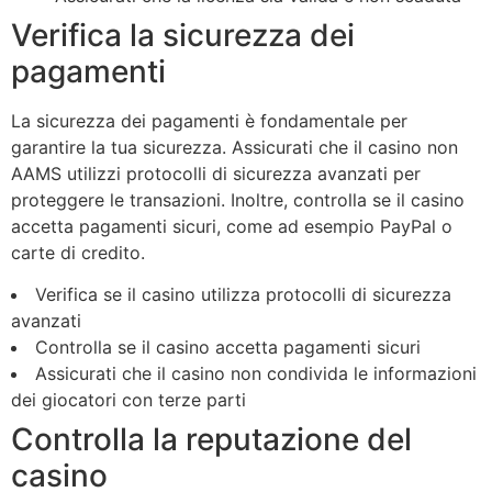
Verifica la sicurezza dei
pagamenti
La sicurezza dei pagamenti è fondamentale per
garantire la tua sicurezza. Assicurati che il casino non
AAMS utilizzi protocolli di sicurezza avanzati per
proteggere le transazioni. Inoltre, controlla se il casino
accetta pagamenti sicuri, come ad esempio PayPal o
carte di credito.
Verifica se il casino utilizza protocolli di sicurezza
avanzati
Controlla se il casino accetta pagamenti sicuri
Assicurati che il casino non condivida le informazioni
dei giocatori con terze parti
Controlla la reputazione del
casino