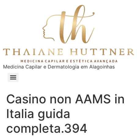
Medicina Capilar e Dermatologia em Alagoinhas
Casino non AAMS in
Italia guida
completa.394