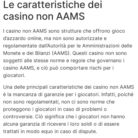
Le caratteristiche dei
casino non AAMS
I casino non AAMS sono strutture che offrono gioco
d’azzardo online, ma non sono autorizzate e
regolamentate dall’Autorità per le Amministrazioni delle
Monete e dei Bilanzi (AAMS). Questi casino non sono
soggetti alle stesse norme e regole che governano i
casino AAMS, e ciò può comportare rischi per i
giocatori.
Una delle principali caratteristiche dei casino non AAMS
è la mancanza di garanzie per i giocatori. Infatti, poiché
non sono regolamentati, non ci sono norme che
proteggono i giocatori in caso di problemi o
controversie. Ciò significa che i giocatori non hanno
alcuna garanzia di ricevere i loro soldi o di essere
trattati in modo equo in caso di dispute.