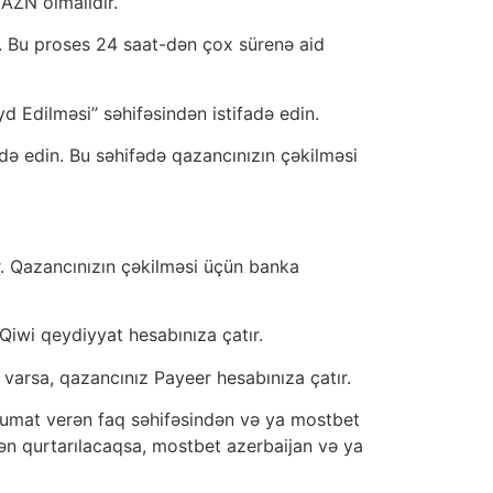
AZN olmalıdır.
r. Bu proses 24 saat-dən çox sürenə aid
 Edilməsi” səhifəsindən istifadə edin.
də edin. Bu səhifədə qazancınızın çəkilməsi
. Qazancınızın çəkilməsi üçün banka
 Qiwi qeydiyyat hesabınıza çatır.
varsa, qazancınız Payeer hesabınıza çatır.
lumat verən faq səhifəsindən və ya mostbet
ən qurtarılacaqsa, mostbet azerbaijan və ya