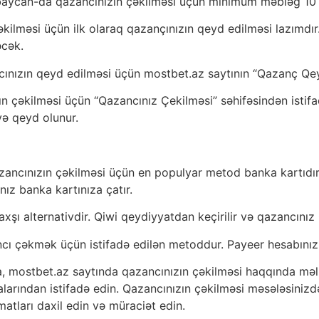
ycan-da qazancınızın çəkilməsi üçün minimum məbləğ 10 
kilməsi üçün ilk olaraq qazançınızın qeyd edilməsi lazımdı
əcək.
ınızın qeyd edilməsi üçün mostbet.az saytının “Qazanç Qeyd
n çəkilməsi üçün “Qazancınız Çekilməsi” səhifəsindən istifa
və qeyd olunur.
ancınızın çəkilməsi üçün en populyar metod banka kartıdır
ınız banka kartınıza çatır.
xşı alternativdir. Qiwi qeydiyyatdan keçirilir və qazancınız
cı çəkmək üçün istifadə edilən metoddur. Payeer hesabınız 
a, mostbet.az saytında qazancınızın çəkilməsi haqqında mə
arından istifadə edin. Qazancınızın çəkilməsi məsələsinizd
tları daxil edin və müraciət edin.