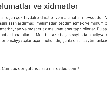
lumatlar və xidmətlər
ar üçün çox faydalı xidmətlər və məlumatlar mövcuddur. Mo
sesini asanlaşdırmaq, məlumatları təqdim etmək və mühüm xi
zerbaycan və mosbet az məlumatlarını tapa bilərlər. Bu say
atlar tapa bilərlər. Mostbet azerbaijan saytında əməliyya
lər əməliyyatçılar üçün mühümdir, çünki onlar saytın funksion
.
Campos obrigatórios são marcados com
*