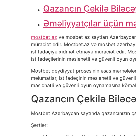
Qazancın Çekilə Biləcəy
Əməliyyatçılar üçün mə
mostbet az
və mosbet az saytları Azerbaycanı
müraciət edir. Mostbet.az və mosbet azerbayc
istifadəçiyə xidmət etməyə müraciət edir. Mo
istifadəçilərinin məsləhətli və güvenli oyun 
Mostbet qeydiyyat prosesinin əsas mərhələləri
məlumatlar, istifadəçinin məsləhətli və güven
məsləhətli və güvenli oyun oynamasına kömək
Qazancın Çekilə Biləcə
Mostbet Azərbaycan saytında qazancınızın çək
Şərtlər: