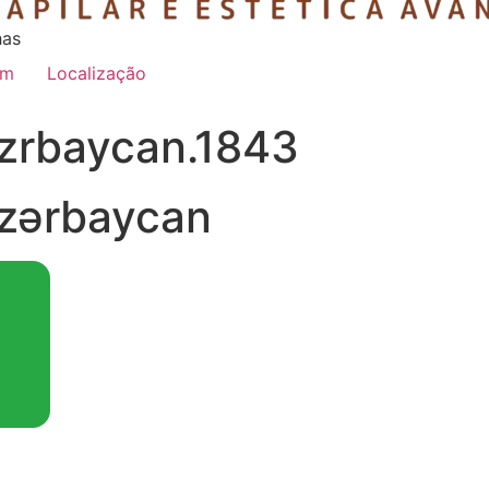
has
im
Localização
zrbaycan.1843
zərbaycan