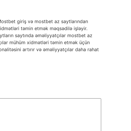
stbet giriş və mostbet az saytlarından
dmətləri təmin etmək məqsədilə işləyir.
tların saytında əməliyyatçılar mostbet az
tçılar mühüm xidmətləri təmin etmək üçün
alitəsini artırır və əməliyyatçılar daha rahat