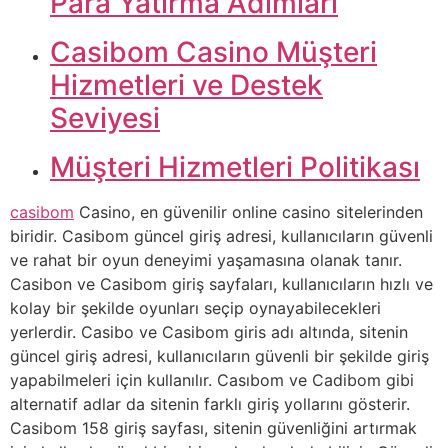
Para Yatırma Adımları
Casibom Casino Müşteri
Hizmetleri ve Destek
Seviyesi
Müşteri Hizmetleri Politikası
casibom
Casino, en güvenilir online casino sitelerinden
biridir. Casibom güncel giriş adresi, kullanıcıların güvenli
ve rahat bir oyun deneyimi yaşamasına olanak tanır.
Casibon ve Casibom giriş sayfaları, kullanıcıların hızlı ve
kolay bir şekilde oyunları seçip oynayabilecekleri
yerlerdir. Casibo ve Casibom giris adı altında, sitenin
güncel giriş adresi, kullanıcıların güvenli bir şekilde giriş
yapabilmeleri için kullanılır. Casıbom ve Cadibom gibi
alternatif adlar da sitenin farklı giriş yollarını gösterir.
Casibom 158 giriş sayfası, sitenin güvenliğini artırmak