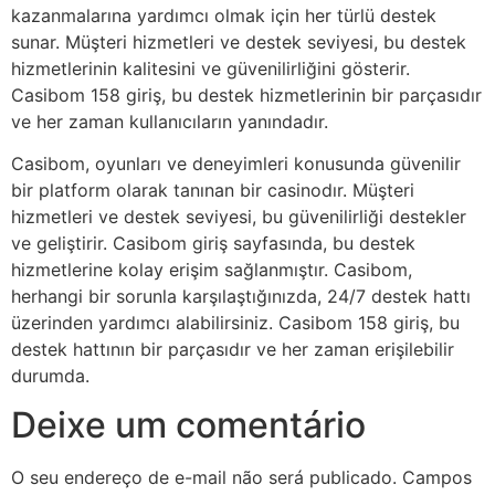
kazanmalarına yardımcı olmak için her türlü destek
sunar. Müşteri hizmetleri ve destek seviyesi, bu destek
hizmetlerinin kalitesini ve güvenilirliğini gösterir.
Casibom 158 giriş, bu destek hizmetlerinin bir parçasıdır
ve her zaman kullanıcıların yanındadır.
Casibom, oyunları ve deneyimleri konusunda güvenilir
bir platform olarak tanınan bir casinodır. Müşteri
hizmetleri ve destek seviyesi, bu güvenilirliği destekler
ve geliştirir. Casibom giriş sayfasında, bu destek
hizmetlerine kolay erişim sağlanmıştır. Casibom,
herhangi bir sorunla karşılaştığınızda, 24/7 destek hattı
üzerinden yardımcı alabilirsiniz. Casibom 158 giriş, bu
destek hattının bir parçasıdır ve her zaman erişilebilir
durumda.
Deixe um comentário
O seu endereço de e-mail não será publicado.
Campos