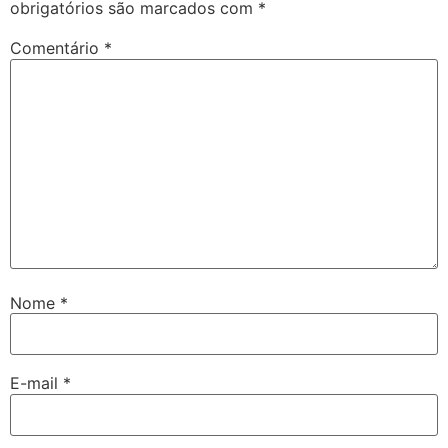
obrigatórios são marcados com
*
Comentário
*
Nome
*
E-mail
*