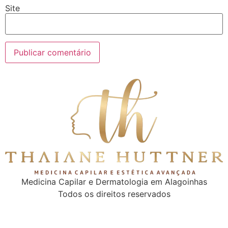
Site
Medicina Capilar e Dermatologia em Alagoinhas
Todos os direitos reservados