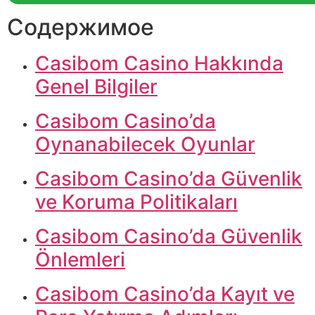
Содержимое
Casibom Casino Hakkında
Genel Bilgiler
Casibom Casino’da
Oynanabilecek Oyunlar
Casibom Casino’da Güvenlik
ve Koruma Politikaları
Casibom Casino’da Güvenlik
Önlemleri
Casibom Casino’da Kayıt ve