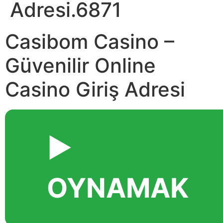
Adresi.6871
Casibom Casino –
Güvenilir Online
Casino Giriş Adresi
▶️
OYNAMAK