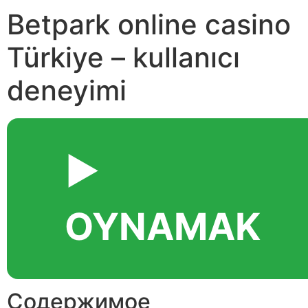
Betpark online casino
Türkiye – kullanıcı
deneyimi
▶️
OYNAMAK
Содержимое