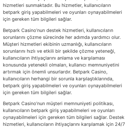
hizmetleri sunmaktadır. Bu hizmetler, kullanıcıların
betpark giriş yapabilmeleri ve oyunları oynayabilmeleri
için gereken tüm bilgileri sağlar.
Betpark Casino’nun destek hizmetleri, kullanıcıların
sorunlarını çözme sürecinde her adımda yardımcı olur.
Müşteri hizmetleri ekibinin uzmanlığı, kullanıcıların
sorunlarını hızlı ve etkili bir şekilde çözme yeteneği,
kullanıcıların ihtiyaçlarını anlama ve karşılaması
konusunda yetenekli olmaları, kullanıcı memnuniyetini
artırmak için önemli unsurlardır. Betpark Casino,
kullanıcıların herhangi bir sorunla karşılaştıklarında,
betpark giriş yapabilmeleri ve oyunları oynayabilmeleri
için gereken tüm bilgileri sağlar.
Betpark Casino’nun müşteri memnuniyeti politikası,
kullanıcıların betpark giriş yapabilmeleri ve oyunları
oynayabilmeleri için gereken tüm bilgileri sağlar. Destek
hizmetleri, kullanıcıların ihtiyaçlarını karşılamak için 24/7