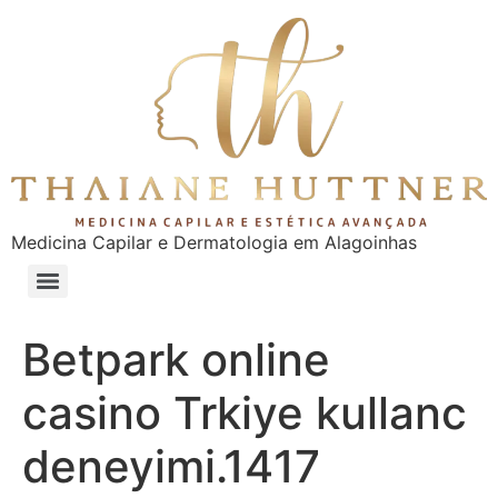
Medicina Capilar e Dermatologia em Alagoinhas
Betpark online
casino Trkiye kullanc
deneyimi.1417