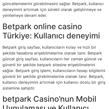
güncellemelerini görebilmesini sağlar. Betpark, kullanıcı
deneyimini artırmak için sürekli olarak geliştirmeye ve
yenilemeye devam eder.
Betpark online casino
Türkiye: Kullanıcı deneyimi
Betpark giriş sayfası, kullanıcıların kolay ve hızlı bir
şekilde hesabına erişebilmelerine olanak tanır. Betpark
güncel giriş sayfası, kullanıcıların her zaman güncel ve
güvenli bir şekilde betpark sitesine erişebilmelerini
sağlar. Betpark giriş işlemi, kullanıcıların hesap bilgilerini
güvenli bir şekilde girebilmelerine olanak tanır. Betpark,
kullanıcı deneyimini artırmak için kullanıcı dostu bir giriş
sistemine sahiptir.
betpark Casino’nun Mobil
Uygulaması ve Kullanıcı