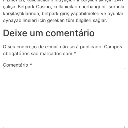
çalışır. Betpark Casino, kullanıcıların herhangi bir sorunla
karşılaştıklarında, betpark giriş yapabilmeleri ve oyunları
oynayabilmeleri için gereken tüm bilgileri sağlar.
Deixe um comentário
O seu endereço de e-mail não será publicado.
Campos
obrigatórios são marcados com
*
Comentário
*