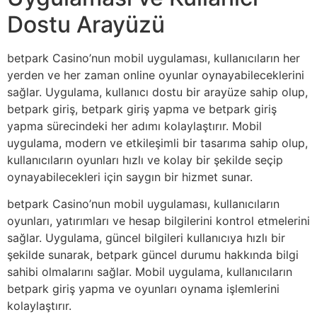
Dostu Arayüzü
betpark Casino’nun mobil uygulaması, kullanıcıların her
yerden ve her zaman online oyunlar oynayabileceklerini
sağlar. Uygulama, kullanıcı dostu bir arayüze sahip olup,
betpark giriş, betpark giriş yapma ve betpark giriş
yapma sürecindeki her adımı kolaylaştırır. Mobil
uygulama, modern ve etkileşimli bir tasarıma sahip olup,
kullanıcıların oyunları hızlı ve kolay bir şekilde seçip
oynayabilecekleri için saygın bir hizmet sunar.
betpark Casino’nun mobil uygulaması, kullanıcıların
oyunları, yatırımları ve hesap bilgilerini kontrol etmelerini
sağlar. Uygulama, güncel bilgileri kullanıcıya hızlı bir
şekilde sunarak, betpark güncel durumu hakkında bilgi
sahibi olmalarını sağlar. Mobil uygulama, kullanıcıların
betpark giriş yapma ve oyunları oynama işlemlerini
kolaylaştırır.