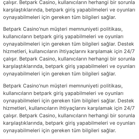
çalışır. Betpark Casino, kullanıcıların herhangi bir sorunla
karşılaştıklarında, betpark giriş yapabilmeleri ve oyunları
oynayabilmeleri için gereken tüm bilgileri sağlar.
Betpark Casino’nun müşteri memnuniyeti politikası,
kullanıcıların betpark giriş yapabilmeleri ve oyunları
oynayabilmeleri için gereken tüm bilgileri sağlar. Destek
hizmetleri, kullanıcıların ihtiyaçlarını karşılamak için 24/7
çalışır. Betpark Casino, kullanıcıların herhangi bir sorunla
karşılaştıklarında, betpark giriş yapabilmeleri ve oyunları
oynayabilmeleri için gereken tüm bilgileri sağlar.
Betpark Casino’nun müşteri memnuniyeti politikası,
kullanıcıların betpark giriş yapabilmeleri ve oyunları
oynayabilmeleri için gereken tüm bilgileri sağlar. Destek
hizmetleri, kullanıcıların ihtiyaçlarını karşılamak için 24/7
çalışır. Betpark Casino, kullanıcıların herhangi bir sorunla
karşılaştıklarında, betpark giriş yapabilmeleri ve oyunları
oynayabilmeleri için gereken tüm bilgileri sağlar.