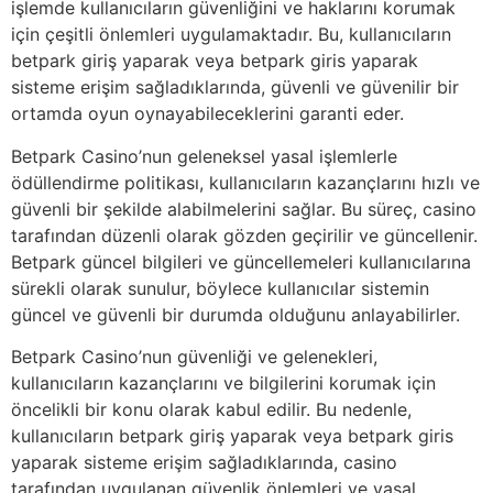
işlemde kullanıcıların güvenliğini ve haklarını korumak
için çeşitli önlemleri uygulamaktadır. Bu, kullanıcıların
betpark giriş yaparak veya betpark giris yaparak
sisteme erişim sağladıklarında, güvenli ve güvenilir bir
ortamda oyun oynayabileceklerini garanti eder.
Betpark Casino’nun geleneksel yasal işlemlerle
ödüllendirme politikası, kullanıcıların kazançlarını hızlı ve
güvenli bir şekilde alabilmelerini sağlar. Bu süreç, casino
tarafından düzenli olarak gözden geçirilir ve güncellenir.
Betpark güncel bilgileri ve güncellemeleri kullanıcılarına
sürekli olarak sunulur, böylece kullanıcılar sistemin
güncel ve güvenli bir durumda olduğunu anlayabilirler.
Betpark Casino’nun güvenliği ve gelenekleri,
kullanıcıların kazançlarını ve bilgilerini korumak için
öncelikli bir konu olarak kabul edilir. Bu nedenle,
kullanıcıların betpark giriş yaparak veya betpark giris
yaparak sisteme erişim sağladıklarında, casino
tarafından uygulanan güvenlik önlemleri ve yasal