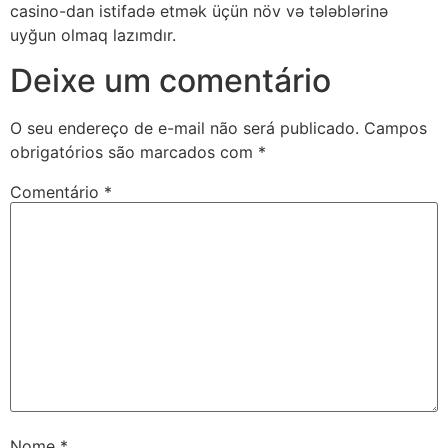
casino-dan istifadə etmək üçün növ və tələblərinə
uyğun olmaq lazımdır.
Deixe um comentário
O seu endereço de e-mail não será publicado.
Campos
obrigatórios são marcados com
*
Comentário
*
Nome
*