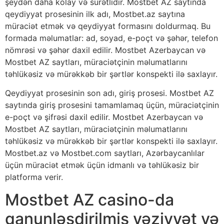
şeydən daha kolay və sürətlidir. Mostbet AZ saytında
qeydiyyat prosesinin ilk adı, Mostbet.az saytına
müraciət etmək və qeydiyyat formasını doldurmaq. Bu
formada məlumatlar: ad, soyad, e-poçt və şəhər, telefon
nömrəsi və şəhər daxil edilir. Mostbet Azerbaycan və
Mostbet AZ saytları, müraciətçinin məlumatlarını
təhlükəsiz və mürəkkəb bir şərtlər konspekti ilə saxlayır.
Qeydiyyat prosesinin son adı, giriş prosesi. Mostbet AZ
saytında giriş prosesini tamamlamaq üçün, müraciətçinin
e-poçt və şifrəsi daxil edilir. Mostbet Azerbaycan və
Mostbet AZ saytları, müraciətçinin məlumatlarını
təhlükəsiz və mürəkkəb bir şərtlər konspekti ilə saxlayır.
Mostbet.az və Mostbet.com saytları, Azərbaycanlılar
üçün müraciət etmək üçün idmanlı və təhlükəsiz bir
platforma verir.
Mostbet AZ casino-da
qanunləşdirilmiş vəziyyət və