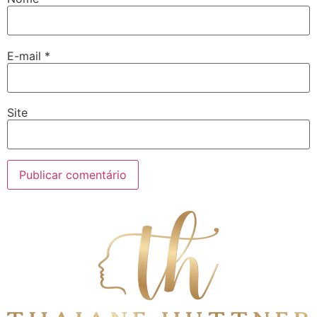
E-mail
*
Site