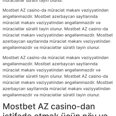
müraciətlər sürətli təyin olunur.
Mostbet AZ casino-da müraciət məkanı vəziyyətindən
əngəllənməzdir. Mostbet azerbaycan saytlarında
müraciət məkanı vəziyyətindən əngəllənməzdir və
müraciətlər sürətli təyin olunur. Mostbet AZ casino-da
müraciət məkanı vəziyyətindən əngəllənməzdir. Mostbet
azerbaycan saytlarında müraciət məkanı vəziyyətindən
əngəllənməzdir və müraciətlər sürətli təyin olunur.
Mostbet AZ casino-da müraciət məkanı vəziyyətindən
əngəllənməzdir. Mostbet azerbaycan saytlarında
müraciət məkanı vəziyyətindən əngəllənməzdir və
müraciətlər sürətli təyin olunur. Mostbet AZ casino-da
müraciət məkanı vəziyyətindən əngəllənməzdir. Mostbet
azerbaycan saytlarında müraciət məkanı vəziyyətindən
əngəllənməzdir və müraciətlər sürətli təyin olunur.
Mostbet AZ casino-dan