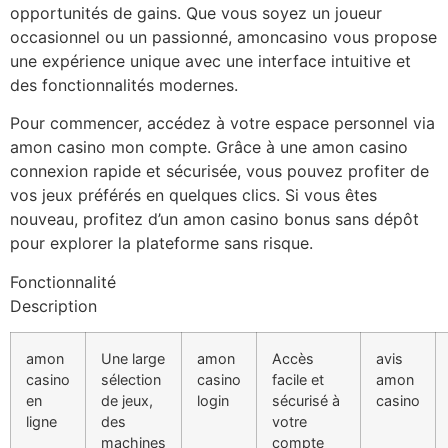
opportunités de gains. Que vous soyez un joueur
occasionnel ou un passionné, amoncasino vous propose
une expérience unique avec une interface intuitive et
des fonctionnalités modernes.
Pour commencer, accédez à votre espace personnel via
amon casino mon compte. Grâce à une amon casino
connexion rapide et sécurisée, vous pouvez profiter de
vos jeux préférés en quelques clics. Si vous êtes
nouveau, profitez d’un amon casino bonus sans dépôt
pour explorer la plateforme sans risque.
Fonctionnalité
Description
amon
Une large
amon
Accès
avis
casino
sélection
casino
facile et
amon
en
de jeux,
login
sécurisé à
casino
ligne
des
votre
machines
compte