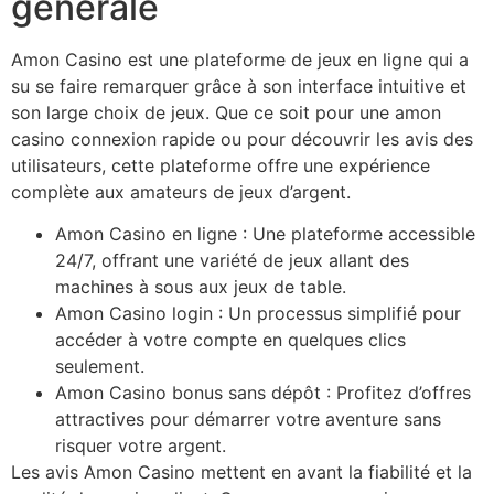
générale
Amon Casino est une plateforme de jeux en ligne qui a
su se faire remarquer grâce à son interface intuitive et
son large choix de jeux. Que ce soit pour une amon
casino connexion rapide ou pour découvrir les avis des
utilisateurs, cette plateforme offre une expérience
complète aux amateurs de jeux d’argent.
Amon Casino en ligne : Une plateforme accessible
24/7, offrant une variété de jeux allant des
machines à sous aux jeux de table.
Amon Casino login : Un processus simplifié pour
accéder à votre compte en quelques clics
seulement.
Amon Casino bonus sans dépôt : Profitez d’offres
attractives pour démarrer votre aventure sans
risquer votre argent.
Les avis Amon Casino mettent en avant la fiabilité et la