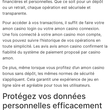
financières et personnelles. Que ce soit pour un dépôt
ou un retrait, chaque opération est sécurisée et
transparente.
Pour accéder à vos transactions, il suffit de faire votre
amon casino login ou votre amon casino connexion.
Une fois connecté à votre amon casino mon compte,
vous pouvez suivre l’historique de vos opérations en
toute simplicité. Les avis avis amon casino confirment la
fiabilité du système de paiement proposé par casino
amon.
De plus, même lorsque vous profitez d’un amon casino
bonus sans dépôt, les mêmes normes de sécurité
s’appliquent. Cela garantit une expérience de jeu en
ligne sûre et agréable pour tous les utilisateurs.
Protégez vos données
personnelles efficacement