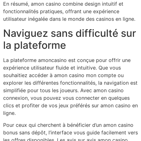
En résumé, amon casino combine design intuitif et
fonctionnalités pratiques, offrant une expérience
utilisateur inégalée dans le monde des casinos en ligne.
Naviguez sans difficulté sur
la plateforme
La plateforme amoncasino est conçue pour offrir une
expérience utilisateur fluide et intuitive. Que vous
souhaitiez accéder à amon casino mon compte ou
explorer les différentes fonctionnalités, la navigation est
simplifiée pour tous les joueurs. Avec amon casino
connexion, vous pouvez vous connecter en quelques
clics et profiter de vos jeux préférés sur amon casino en
ligne.
Pour ceux qui cherchent à bénéficier d’un amon casino
bonus sans dépôt, l’interface vous guide facilement vers
les offres disponibles. Les avis sur avis amon casino