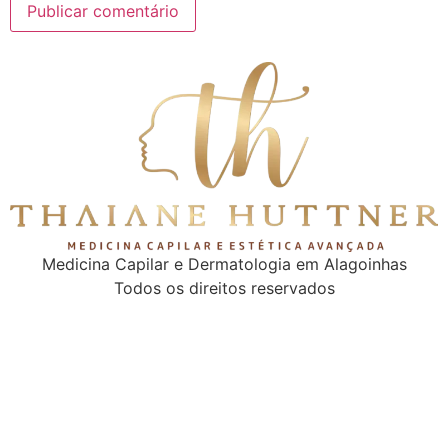
Medicina Capilar e Dermatologia em Alagoinhas
Todos os direitos reservados