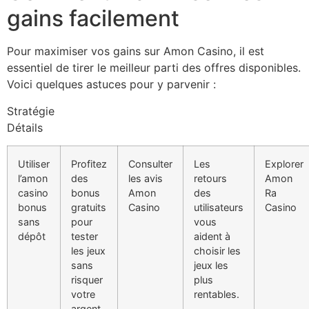
gains facilement
Pour maximiser vos gains sur Amon Casino, il est
essentiel de tirer le meilleur parti des offres disponibles.
Voici quelques astuces pour y parvenir :
Stratégie
Détails
Utiliser
Profitez
Consulter
Les
Explorer
l’amon
des
les avis
retours
Amon
casino
bonus
Amon
des
Ra
bonus
gratuits
Casino
utilisateurs
Casino
sans
pour
vous
dépôt
tester
aident à
les jeux
choisir les
sans
jeux les
risquer
plus
votre
rentables.
argent.