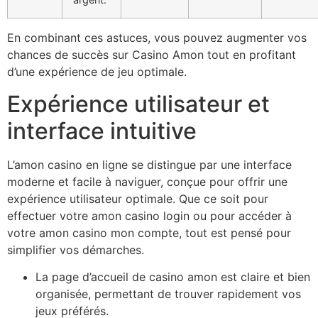
En combinant ces astuces, vous pouvez augmenter vos
chances de succès sur Casino Amon tout en profitant
d’une expérience de jeu optimale.
Expérience utilisateur et
interface intuitive
L’amon casino en ligne se distingue par une interface
moderne et facile à naviguer, conçue pour offrir une
expérience utilisateur optimale. Que ce soit pour
effectuer votre amon casino login ou pour accéder à
votre amon casino mon compte, tout est pensé pour
simplifier vos démarches.
La page d’accueil de casino amon est claire et bien
organisée, permettant de trouver rapidement vos
jeux préférés.