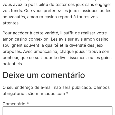
vous avez la possibilité de tester ces jeux sans engager
vos fonds. Que vous préfériez les jeux classiques ou les
nouveautés, amon ra casino répond à toutes vos
attentes.
Pour accéder à cette variété, il suffit de réaliser votre
amon casino connexion. Les avis sur avis amon casino
soulignent souvent la qualité et la diversité des jeux
proposés. Avec amoncasino, chaque joueur trouve son
bonheur, que ce soit pour le divertissement ou les gains
potentiels.
Deixe um comentário
O seu endereço de e-mail não será publicado.
Campos
obrigatórios são marcados com
*
Comentário
*