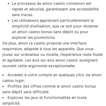
Le processus de amon casino connexion est
rapide et sécurisé, garantissant une accessibilité
sans tracas.
Les utilisateurs apprécient particulièrement la
simplicité d’utilisation, que ce soit pour réclamer
un amon casino bonus sans dépôt ou pour
explorer les promotions.
De plus, amon ra casino propose une interface
responsive, adaptée à tous les appareils. Que vous
jouiez sur ordinateur ou mobile, l’expérience reste fluide
et agréable. Les avis sur avis amon casino soulignent
souvent cette ergonomie exceptionnelle.
Accédez à votre compte en quelques clics via amon
casino login.
Profitez des offres comme le amon casino bonus
sans dépôt sans difficulté.
Explorez les jeux et fonctionnalités en toute
simplicité.