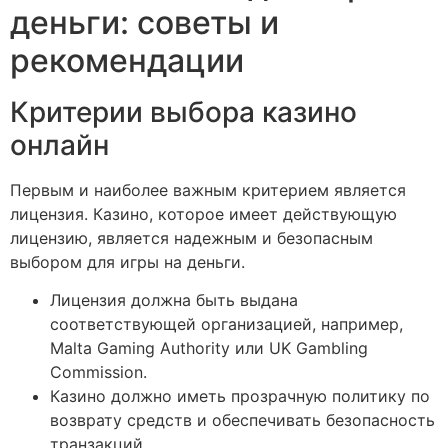
деньги: советы и
рекомендации
Критерии выбора казино
онлайн
Первым и наиболее важным критерием является
лицензия. Казино, которое имеет действующую
лицензию, является надежным и безопасным
выбором для игры на деньги.
Лицензия должна быть выдана
соответствующей организацией, например,
Malta Gaming Authority или UK Gambling
Commission.
Казино должно иметь прозрачную политику по
возврату средств и обеспечивать безопасность
транзакций.