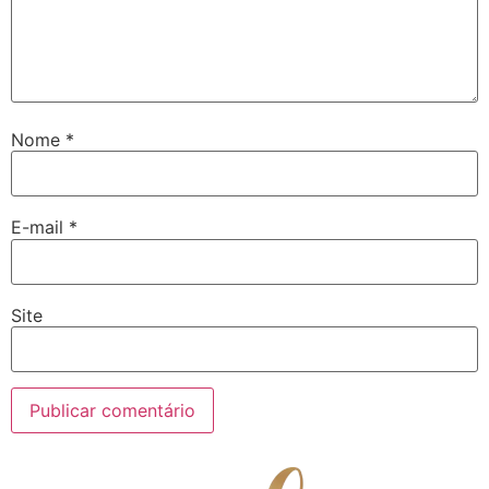
Nome
*
E-mail
*
Site