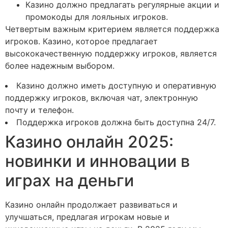
Казино должно предлагать регулярные акции и
промокоды для лояльных игроков.
Четвертым важным критерием является поддержка
игроков. Казино, которое предлагает
высококачественную поддержку игроков, является
более надежным выбором.
Казино должно иметь доступную и оперативную
поддержку игроков, включая чат, электронную
почту и телефон.
Поддержка игроков должна быть доступна 24/7.
Казино онлайн 2025:
новинки и инновации в
играх на деньги
Казино онлайн продолжает развиваться и
улучшаться, предлагая игрокам новые и