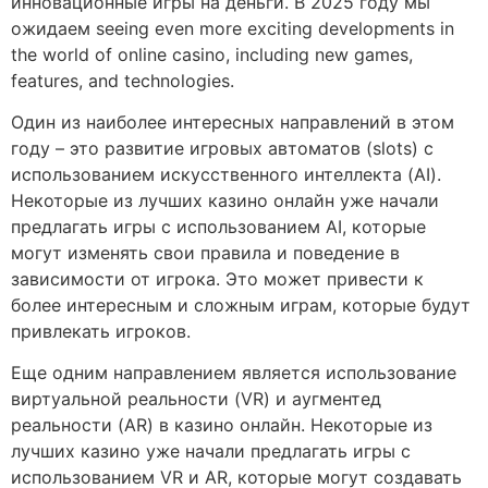
инновационные игры на деньги. В 2025 году мы
ожидаем seeing even more exciting developments in
the world of online casino, including new games,
features, and technologies.
Один из наиболее интересных направлений в этом
году – это развитие игровых автоматов (slots) с
использованием искусственного интеллекта (AI).
Некоторые из лучших казино онлайн уже начали
предлагать игры с использованием AI, которые
могут изменять свои правила и поведение в
зависимости от игрока. Это может привести к
более интересным и сложным играм, которые будут
привлекать игроков.
Еще одним направлением является использование
виртуальной реальности (VR) и аугментед
реальности (AR) в казино онлайн. Некоторые из
лучших казино уже начали предлагать игры с
использованием VR и AR, которые могут создавать