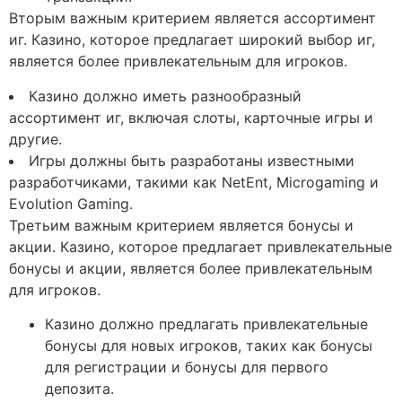
Вторым важным критерием является ассортимент
иг. Казино, которое предлагает широкий выбор иг,
является более привлекательным для игроков.
Казино должно иметь разнообразный
ассортимент иг, включая слоты, карточные игры и
другие.
Игры должны быть разработаны известными
разработчиками, такими как NetEnt, Microgaming и
Evolution Gaming.
Третьим важным критерием является бонусы и
акции. Казино, которое предлагает привлекательные
бонусы и акции, является более привлекательным
для игроков.
Казино должно предлагать привлекательные
бонусы для новых игроков, таких как бонусы
для регистрации и бонусы для первого
депозита.