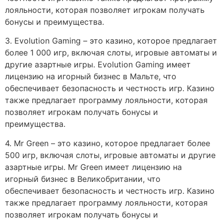
лояльности, которая позволяет игрокам получать
бонусы и преимущества.
3. Evolution Gaming – это казино, которое предлагает
более 1 000 игр, включая слоты, игровые автоматы и
другие азартные игры. Evolution Gaming имеет
лицензию на игорный бизнес в Мальте, что
обеспечивает безопасность и честность игр. Казино
также предлагает программу лояльности, которая
позволяет игрокам получать бонусы и
преимущества.
4. Mr Green – это казино, которое предлагает более
500 игр, включая слоты, игровые автоматы и другие
азартные игры. Mr Green имеет лицензию на
игорный бизнес в Великобритании, что
обеспечивает безопасность и честность игр. Казино
также предлагает программу лояльности, которая
позволяет игрокам получать бонусы и