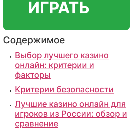
ИГРАТЬ
Содержимое
Выбор лучшего казино
онлайн: критерии и
факторы
Критерии безопасности
Лучшие казино онлайн для
игроков из России: обзор и
сравнение