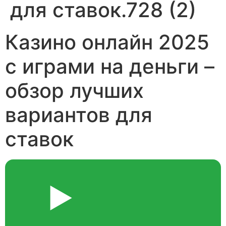
для ставок.728 (2)
Казино онлайн 2025
с играми на деньги –
обзор лучших
вариантов для
ставок
▶️