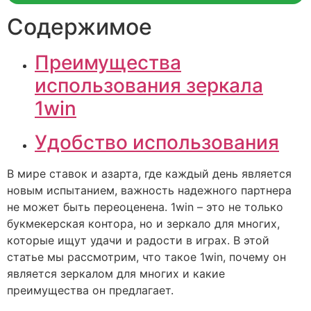
Содержимое
Преимущества
использования зеркала
1win
Удобство использования
В мире ставок и азарта, где каждый день является
новым испытанием, важность надежного партнера
не может быть переоценена. 1win – это не только
букмекерская контора, но и зеркало для многих,
которые ищут удачи и радости в играх. В этой
статье мы рассмотрим, что такое 1win, почему он
является зеркалом для многих и какие
преимущества он предлагает.