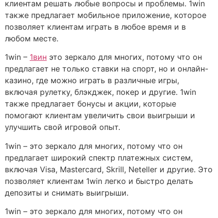
клиентам решать любые вопросы и проблемы. 1win
также предлагает мобильное приложение, которое
позволяет клиентам играть в любое время и в
любом месте.
1win –
1вин
это зеркало для многих, потому что он
предлагает не только ставки на спорт, но и онлайн-
казино, где можно играть в различные игры,
включая рулетку, блэкджек, покер и другие. 1win
также предлагает бонусы и акции, которые
помогают клиентам увеличить свои выигрыши и
улучшить свой игровой опыт.
1win – это зеркало для многих, потому что он
предлагает широкий спектр платежных систем,
включая Visa, Mastercard, Skrill, Neteller и другие. Это
позволяет клиентам 1win легко и быстро делать
депозиты и снимать выигрыши.
1win – это зеркало для многих, потому что он