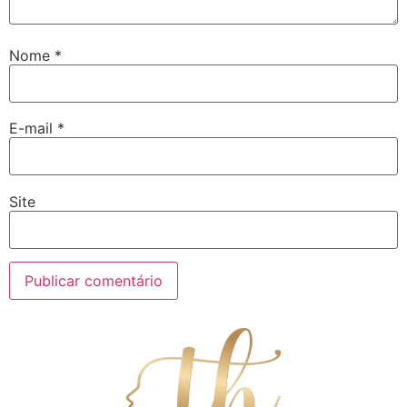
Nome
*
E-mail
*
Site