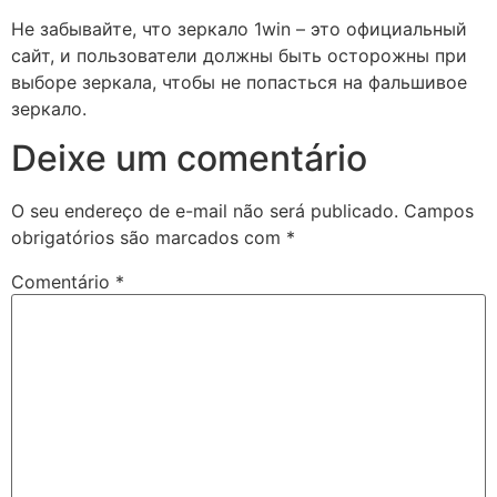
Не забывайте, что зеркало 1win – это официальный
сайт, и пользователи должны быть осторожны при
выборе зеркала, чтобы не попасться на фальшивое
зеркало.
Deixe um comentário
O seu endereço de e-mail não será publicado.
Campos
obrigatórios são marcados com
*
Comentário
*