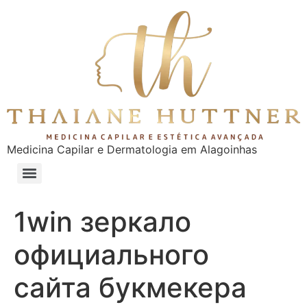
Medicina Capilar e Dermatologia em Alagoinhas
1win зеркало
официального
сайта букмекера