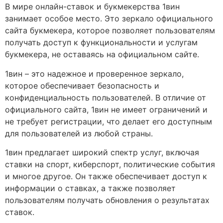
В мире онлайн-ставок и букмекерства 1вин
занимает особое место. Это зеркало официального
сайта букмекера, которое позволяет пользователям
получать доступ к функциональности и услугам
букмекера, не оставаясь на официальном сайте.
1вин – это надежное и проверенное зеркало,
которое обеспечивает безопасность и
конфиденциальность пользователей. В отличие от
официального сайта, 1вин не имеет ограничений и
не требует регистрации, что делает его доступным
для пользователей из любой страны.
1вин предлагает широкий спектр услуг, включая
ставки на спорт, киберспорт, политические события
и многое другое. Он также обеспечивает доступ к
информации о ставках, а также позволяет
пользователям получать обновления о результатах
ставок.