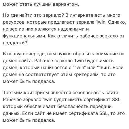
может стать лучшим вариантом.
Но где найти это зеркало? В интернете есть много
ресурсов, которые предлагают зеркала 1win. Однако,
не все из них являются надежными и
функциональными. Как отличить рабочее зеркало от
подделки?
В первую очередь, вам нужно обратить внимание на
домен сайта. Рабочее зеркало 1win будет иметь
домен, который начинается с “1win” или “1вин”. Если
домен не соответствует этим критериям, то это
может быть подделка.
Третьим критерием является безопасность сайта.
Рабочее зеркало 1win будет иметь сертификат SSL,
который обеспечивает безопасность передачи
данных. Если сайт не имеет сертификата SSL, то это
может быть подделка.