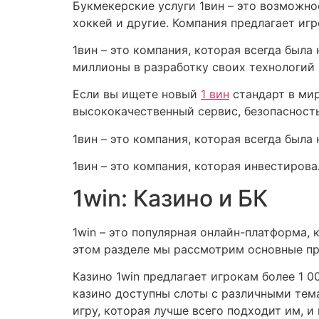
Букмекерские услуги 1вин – это возможно
хоккей и другие. Компания предлагает иг
1вин – это компания, которая всегда была
миллионы в разработку своих технологий
Если вы ищете новый
1 вин
стандарт в мир
высококачественный сервис, безопасност
1вин – это компания, которая всегда была
1вин – это компания, которая инвестиров
1win: Казино и БК
1win – это популярная онлайн-платформа, 
этом разделе мы рассмотрим основные пр
Казино 1win предлагает игрокам более 1 0
казино доступны слоты с различными тема
игру, которая лучше всего подходит им, и