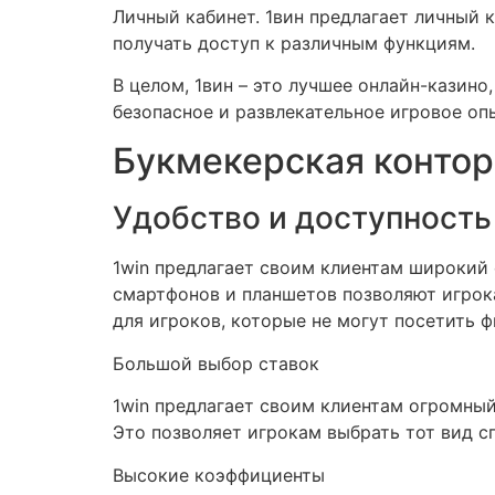
Личный кабинет. 1вин предлагает личный 
получать доступ к различным функциям.
В целом, 1вин – это лучшее онлайн-казин
безопасное и развлекательное игровое оп
Букмекерская контор
Удобство и доступность
1win предлагает своим клиентам широкий 
смартфонов и планшетов позволяют игрока
для игроков, которые не могут посетить 
Большой выбор ставок
1win предлагает своим клиентам огромный 
Это позволяет игрокам выбрать тот вид с
Высокие коэффициенты