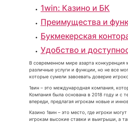
1win: Казино и БК
Преимущества и функ
Букмекерская контор
Удобство и доступно
В современном мире азарта конкуренция 
различные услуги и функции, но не все мо
которые сумели завоевать доверие игрок
1вин – это международная компания, котор
Компания была основана в 2018 году и с т
впереди, предлагая игрокам новые и инно
Казино 1вин – это место, где игроки могут
игрокам высокие ставки и выигрыши, а та