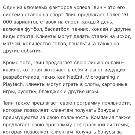
Один из ключевых факторов успеха 1вин – это его
система ставок на спорт. 1вин предлагает более 20
000 вариантов ставок на спорт каждый день,
включая футбол, баскетбол, теннис, хоккей и другие
виды спорта. Клиенты могут делать ставки на исход
матчей, количество голов, пенальти, а также на
другие события.
Кроме того, 1вин предлагает свою линию онлайн-
казино, которая включает в себя игры от ведущих
разработчиков, таких как NetEnt, Microgaming и
Playtech. Клиенты могут играть в слоты, карточные
игры, рулетку, блэкджек и другие игры.
1вин также предлагает свою программу лояльности,
которая позволяет клиентам получать бонусы и
преимущества за свою лояльность. Компания также
предлагает свою программу реферальной системы,
которая позволяет клиентам получать бонусы за