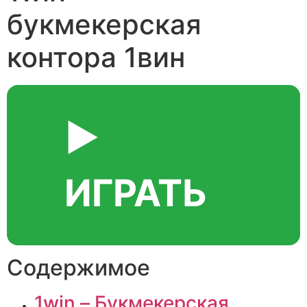
букмекерская
контора 1вин
▶️
ИГРАТЬ
Содержимое
1win – Букмекерская