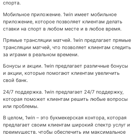
спорта.
Мобильное приложение. 1win имеет мобильное
приложение, которое позволяет клиентам делать
ставки на спорт в любом месте и в любое время.
Прямые трансляции матчей. 1win предлагает прямые
трансляции матчей, что позволяет клиентам следить
за играми в реальном времени.
Бонусы и акции. 1win предлагает различные бонусы
и акции, которые помогают клиентам увеличить
свой банк.
24/7 поддержка. 1win предлагает 24/7 поддержку,
которая поможет клиентам решить любые вопросы
или проблемы.
В целом, 1win – это букмекерская контора, которая
предлагает своим клиентам широкий спектр услуг и
преимуществ, чтобы обеспечить им максимальное