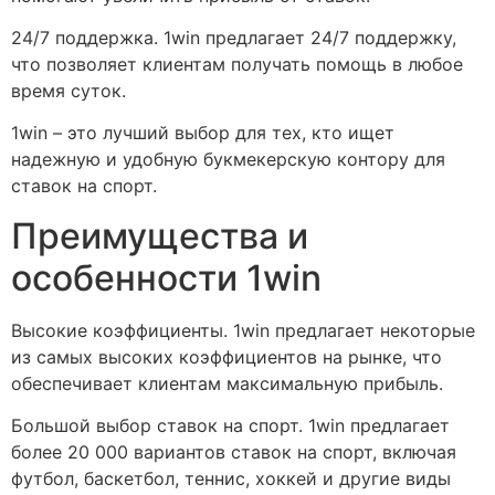
24/7 поддержка. 1win предлагает 24/7 поддержку,
что позволяет клиентам получать помощь в любое
время суток.
1win – это лучший выбор для тех, кто ищет
надежную и удобную букмекерскую контору для
ставок на спорт.
Преимущества и
особенности 1win
Высокие коэффициенты. 1win предлагает некоторые
из самых высоких коэффициентов на рынке, что
обеспечивает клиентам максимальную прибыль.
Большой выбор ставок на спорт. 1win предлагает
более 20 000 вариантов ставок на спорт, включая
футбол, баскетбол, теннис, хоккей и другие виды