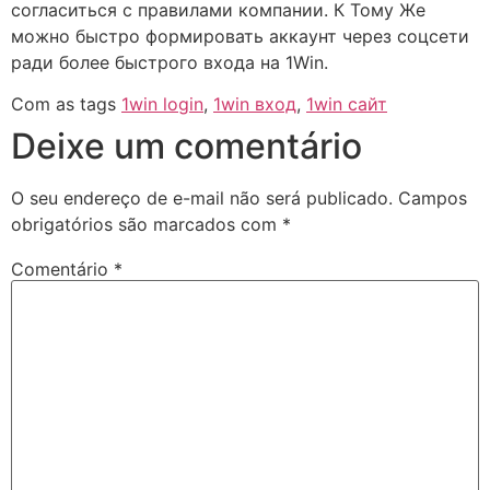
согласиться с правилами компании. К Тому Же
можно быстро формировать аккаунт через соцсети
ради более быстрого входа на 1Win.
Com as tags
1win login
,
1win вход
,
1win сайт
Deixe um comentário
O seu endereço de e-mail não será publicado.
Campos
obrigatórios são marcados com
*
Comentário
*