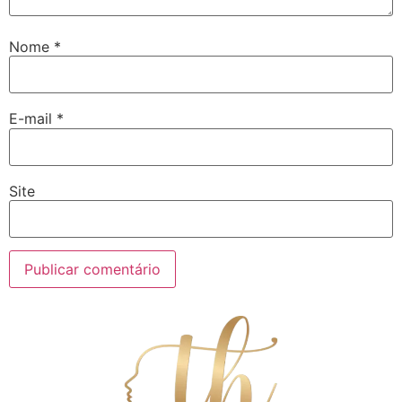
Nome
*
E-mail
*
Site