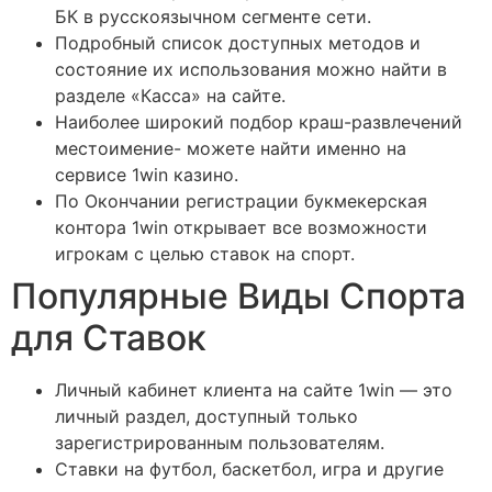
БК в русскоязычном сегменте сети.
Подробный список доступных методов и
состояние их использования можно найти в
разделе «Касса» на сайте.
Наиболее широкий подбор краш-развлечений
местоимение- можете найти именно на
сервисе 1win казино.
По Окончании регистрации букмекерская
контора 1win открывает все возможности
игрокам с целью ставок на спорт.
Популярные Виды Спорта
для Ставок
Личный кабинет клиента на сайте 1win — это
личный раздел, доступный только
зарегистрированным пользователям.
Ставки на футбол, баскетбол, игра и другие