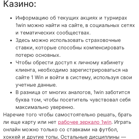
Казино:
Информацию об текущих акциях и турнирах
1win можно найти на сайте, в социальных сетях
и тематических сообществах.
Здесь можно использовать страховочные
ставки, которые способны компенсировать
потерю основных.
Чтобы обрести доступ к личному кабинету
клиента, необходимо зарегистрироваться на
сайте 1 Win и войти в систему, используя свои
учетные данные.
В разница от многих аналогов, 1win заботится
буква том, чтобы посетитель чувствовал себя
максимально уверенно.
Наречие того чтобы самостоятельно решать, брать
ли еще карту или нет
рабочее зеркало 1win
. Играть
онлайн можно только со ставками на футбол,
хоккей и другие топы. Остальные дисциплины —