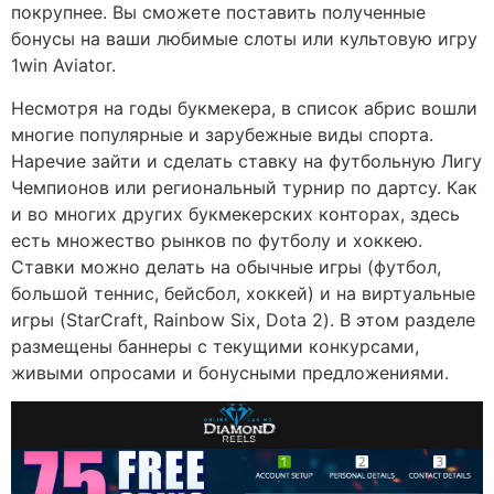
покрупнее. Вы сможете поставить полученные
бонусы на ваши любимые слоты или культовую игру
1win Aviator.
Несмотря на годы букмекера, в список абрис вошли
многие популярные и зарубежные виды спорта.
Наречие зайти и сделать ставку на футбольную Лигу
Чемпионов или региональный турнир по дартсу. Как
и во многих других букмекерских конторах, здесь
есть множество рынков по футболу и хоккею.
Ставки можно делать на обычные игры (футбол,
большой теннис, бейсбол, хоккей) и на виртуальные
игры (StarCraft, Rainbow Six, Dota 2). В этом разделе
размещены баннеры с текущими конкурсами,
живыми опросами и бонусными предложениями.