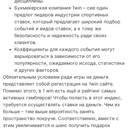
дисциплины.
Букмекерская компания 1win – сие один
предлог лидеров индустрии спортивных
ставок, который предлагает широкий подбор
событий и видов ставок, а к тому же
безопасность и надежность ради своих
клиентов.
Коэффициенты для каждого события могут
варьироваться в зависимости от его
популярности, ожидаемого исхода, статистики
и других факторов.
Обязательным условием ради игры на деньги
представляет собой регистрация на 1win сайте.
Помимо этого, в 1 win есть ещё и рейтинг самых
активных гэмблеров! Чтобы попасть в этот индекс,
требуется осуществлять ставки на деньги. Чем их
больше – тем выше вероятность занять
пространство покруче. Соответственно, вместе с
этим увеличивается и шанс получить подарок